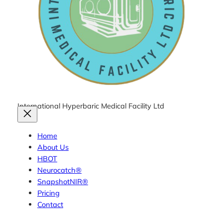
International Hyperbaric Medical Facility Ltd
Home
About Us
HBOT
Neurocatch®
SnapshotNIR®
Pricing
Contact