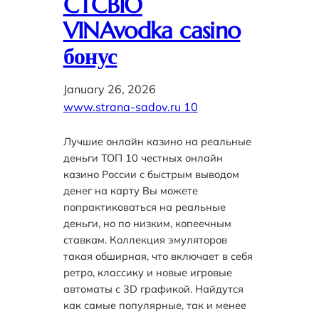
CTCBIO
VINAvodka casino
бонус
January 26, 2026
www.strana-sadov.ru 10
Лучшие онлайн казино на реальные
деньги ТОП 10 честных онлайн
казино России с быстрым выводом
денег на карту Вы можете
попрактиковаться на реальные
деньги, но по низким, копеечным
ставкам. Коллекция эмуляторов
такая обширная, что включает в себя
ретро, классику и новые игровые
автоматы с 3D графикой. Найдутся
как самые популярные, так и менее