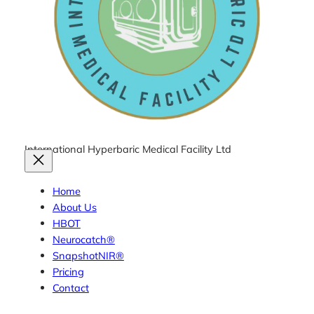
International Hyperbaric Medical Facility Ltd
Home
About Us
HBOT
Neurocatch®
SnapshotNIR®
Pricing
Contact