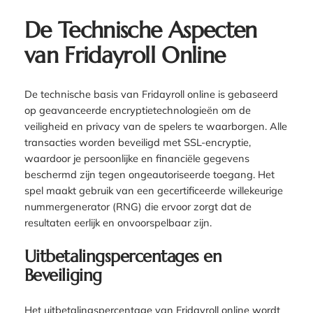
De Technische Aspecten
van Fridayroll Online
De technische basis van Fridayroll online is gebaseerd
op geavanceerde encryptietechnologieën om de
veiligheid en privacy van de spelers te waarborgen. Alle
transacties worden beveiligd met SSL-encryptie,
waardoor je persoonlijke en financiële gegevens
beschermd zijn tegen ongeautoriseerde toegang. Het
spel maakt gebruik van een gecertificeerde willekeurige
nummergenerator (RNG) die ervoor zorgt dat de
resultaten eerlijk en onvoorspelbaar zijn.
Uitbetalingspercentages en
Beveiliging
Het uitbetalingspercentage van Fridayroll online wordt