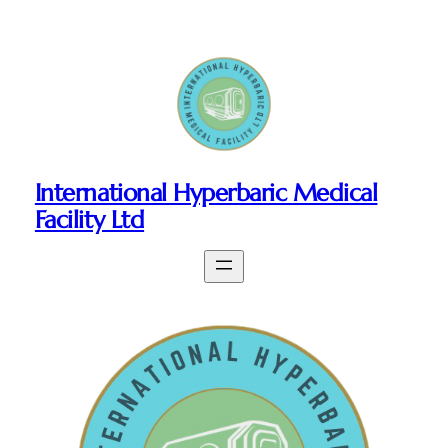
Skip
to
content
International Hyperbaric Medical
Facility Ltd