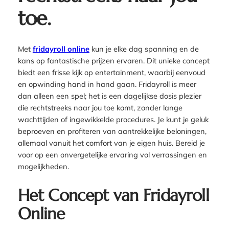
toe.
Met
fridayroll online
kun je elke dag spanning en de
kans op fantastische prijzen ervaren. Dit unieke concept
biedt een frisse kijk op entertainment, waarbij eenvoud
en opwinding hand in hand gaan. Fridayroll is meer
dan alleen een spel; het is een dagelijkse dosis plezier
die rechtstreeks naar jou toe komt, zonder lange
wachttijden of ingewikkelde procedures. Je kunt je geluk
beproeven en profiteren van aantrekkelijke beloningen,
allemaal vanuit het comfort van je eigen huis. Bereid je
voor op een onvergetelijke ervaring vol verrassingen en
mogelijkheden.
Het Concept van Fridayroll
Online