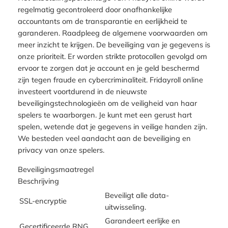
regelmatig gecontroleerd door onafhankelijke
accountants om de transparantie en eerlijkheid te
garanderen. Raadpleeg de algemene voorwaarden om
meer inzicht te krijgen. De beveiliging van je gegevens is
onze prioriteit. Er worden strikte protocollen gevolgd om
ervoor te zorgen dat je account en je geld beschermd
zijn tegen fraude en cybercriminaliteit. Fridayroll online
investeert voortdurend in de nieuwste
beveiligingstechnologieën om de veiligheid van haar
spelers te waarborgen. Je kunt met een gerust hart
spelen, wetende dat je gegevens in veilige handen zijn.
We besteden veel aandacht aan de beveiliging en
privacy van onze spelers.
Beveiligingsmaatregel
Beschrijving
Beveiligt alle data-
SSL-encryptie
uitwisseling.
Garandeert eerlijke en
Gecertificeerde RNG