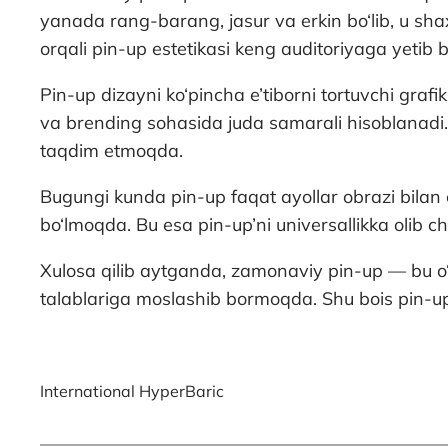
yanada rang-barang, jasur va erkin bo‘lib, u shax
orqali pin-up estetikasi keng auditoriyaga yetib
Pin-up dizayni ko‘pincha e’tiborni tortuvchi graf
va brending sohasida juda samarali hisoblanadi. 
taqdim etmoqda.
Bugungi kunda pin-up faqat ayollar obrazi bilan 
bo‘lmoqda. Bu esa pin-up’ni universallikka olib 
Xulosa qilib aytganda, zamonaviy pin-up — bu o‘t
talablariga moslashib bormoqda. Shu bois pin-u
International HyperBaric