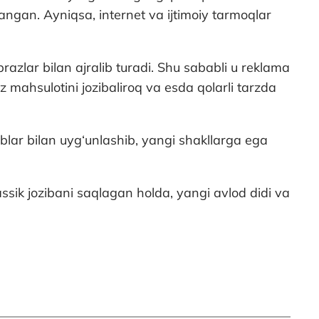
angan. Ayniqsa, internet va ijtimoiy tarmoqlar
razlar bilan ajralib turadi. Shu sababli u reklama
 mahsulotini jozibaliroq va esda qolarli tarzda
blar bilan uyg‘unlashib, yangi shakllarga ega
ssik jozibani saqlagan holda, yangi avlod didi va