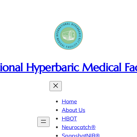
ional Hyperbaric Medical Fac
Home
About Us
HBOT
Neurocatch®
SnapshotNIR®