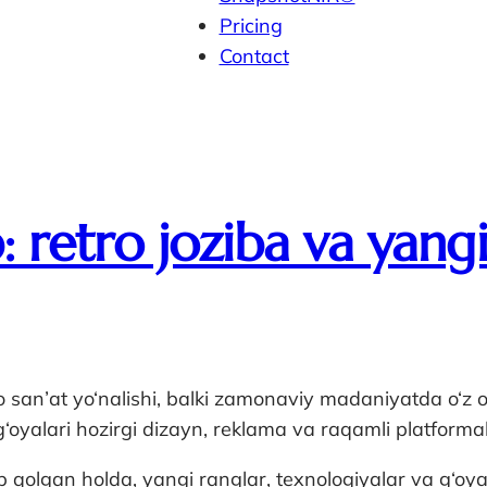
Pricing
Contact
retro joziba va yangi
san’at yo‘nalishi, balki zamonaviy madaniyatda o‘z o‘r
‘oyalari hozirgi dizayn, reklama va raqamli platformal
 qolgan holda, yangi ranglar, texnologiyalar va g‘oyal