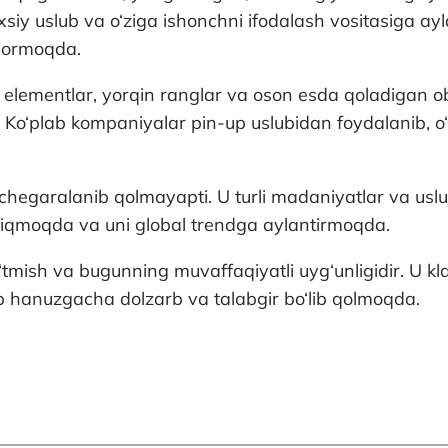
siy uslub va o‘ziga ishonchni ifodalash vositasiga ayl
 bormoqda.
ik elementlar, yorqin ranglar va oson esda qoladigan ob
Ko‘plab kompaniyalar pin-up uslubidan foydalanib, o‘z
chegaralanib qolmayapti. U turli madaniyatlar va uslu
chiqmoqda va uni global trendga aylantirmoqda.
mish va bugunning muvaffaqiyatli uyg‘unligidir. U kla
p hanuzgacha dolzarb va talabgir bo‘lib qolmoqda.