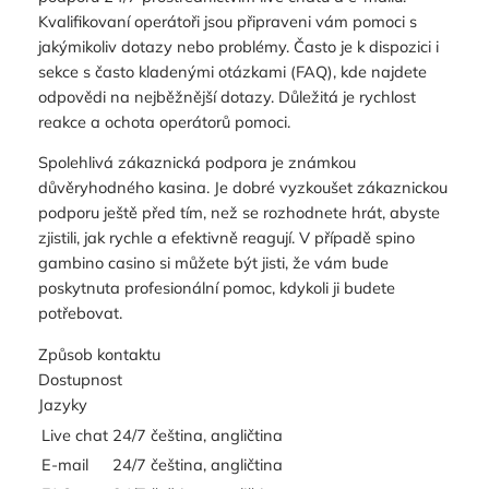
Kvalifikovaní operátoři jsou připraveni vám pomoci s
jakýmikoliv dotazy nebo problémy. Často je k dispozici i
sekce s často kladenými otázkami (FAQ), kde najdete
odpovědi na nejběžnější dotazy. Důležitá je rychlost
reakce a ochota operátorů pomoci.
Spolehlivá zákaznická podpora je známkou
důvěryhodného kasina. Je dobré vyzkoušet zákaznickou
podporu ještě před tím, než se rozhodnete hrát, abyste
zjistili, jak rychle a efektivně reagují. V případě spino
gambino casino si můžete být jisti, že vám bude
poskytnuta profesionální pomoc, kdykoli ji budete
potřebovat.
Způsob kontaktu
Dostupnost
Jazyky
Live chat
24/7
čeština, angličtina
E-mail
24/7
čeština, angličtina