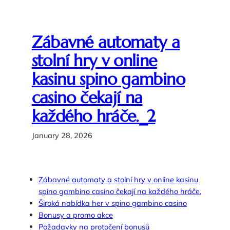
Zábavné automaty a
stolní hry v online
kasinu spino gambino
casino čekají na
každého hráče._2
January 28, 2026
Zábavné automaty a stolní hry v online kasinu
spino gambino casino čekají na každého hráče.
Široká nabídka her v spino gambino casino
Bonusy a promo akce
Požadavky na protočení bonusů