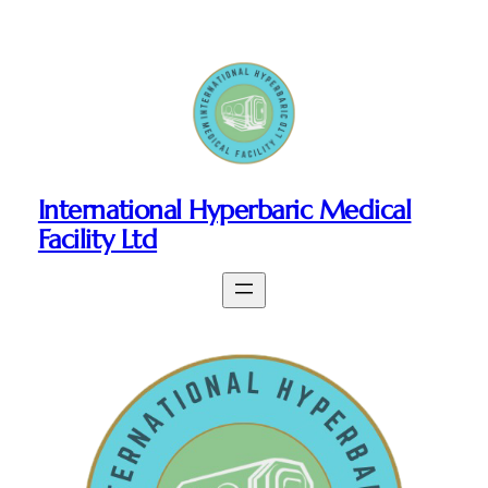
Skip
to
content
International Hyperbaric Medical
Facility Ltd