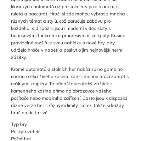
klasických automatů až po stolní hry jako blackjack,
ruleta a baccarat. Hráči si zde mohou vybrat z mnoha
různých témat a stylů, což zaručuje zábavu pro
každého. K dispozici jsou i moderní video sloty s
bonusovými funkcemi a progresivními jackpoty. Kasino
pravidelně rozšiřuje svou nabídku o nové hry, aby
udrželo hráče v napětí a poskytlo jim nejnovější herní
zážitky.
Kromě automatů a stolních her nabízí spino gambino
casino i sekci živého kasina, kde si mohou hráči zahrát s
reálnými krupiéry. To přináší autentický zážitek z
kamenného kasina přímo na obrazovce vašeho
počítače nebo mobilního zařízení. Často jsou k dispozici
různé verze her s různými limity sázek, takže si každý
hráč najde to své.
Typ hry
Poskytovatelé
Počet her