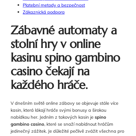
Platební metody a bezpečnost
Zákaznická podpora
Zábavné automaty a
stolní hry v online
kasinu spino gambino
casino čekají na
každého hráče.
V dnešním světě online zábavy se objevuje stále více
kasin, která lákají hráče svými bonusy a širokou
nabídkou her. Jedním z takových kasin je
spino
gambino casino
, které se snaží nabídnout hráčům
jedinečný zážitek. Je důležité pečlivě zvážit všechna pro