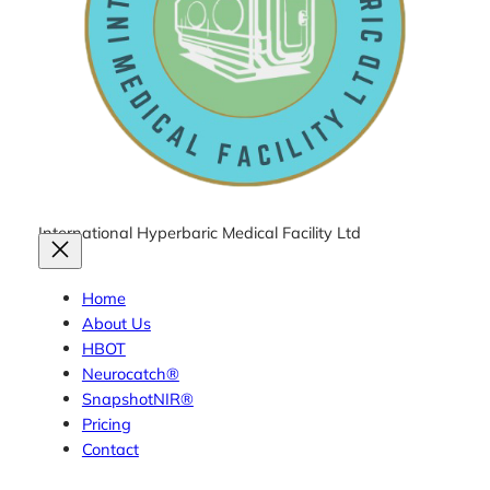
International Hyperbaric Medical Facility Ltd
Home
About Us
HBOT
Neurocatch®
SnapshotNIR®
Pricing
Contact