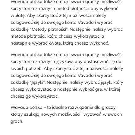
Wavada polska także oferuje swoim graczy możliwość
korzystania z różnych metod płatności, aby wykonać
wpłatę. Aby skorzystać z tej możliwości, należy
zalogować się do swojego konta Vavada i wybrać
zakładkę “Metody płatności”. Następnie, należy wybrać
metodę płatności, którą chcesz wykorzystać, a
następnie wybrać kwotę, którą chcesz wykonać.
Wavada polska także oferuje swoim graczy możliwość
korzystania z różnych języków, aby dostosować się do
swoich potrzeb. Aby skorzystać z tej możliwości, należy
zalogować się do swojego konta Vavada i wybrać
zakładkę “Języki”. Następnie, należy wybrać język, który
chcesz wykorzystać, a następnie wybrać grę, w której
chcesz go wykorzystać.
Wavada polska – to idealne rozwiązanie dla graczy,
którzy szukają nowych możliwości i wyzwań w swoich
grach.