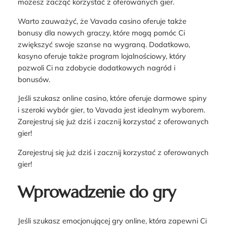
możesz zacząć korzystać z oferowanych gier.
Warto zauważyć, że Vavada casino oferuje także
bonusy dla nowych graczy, które mogą pomóc Ci
zwiększyć swoje szanse na wygraną. Dodatkowo,
kasyno oferuje także program lojalnościowy, który
pozwoli Ci na zdobycie dodatkowych nagród i
bonusów.
Jeśli szukasz online casino, które oferuje darmowe spiny
i szeroki wybór gier, to Vavada jest idealnym wyborem.
Zarejestruj się już dziś i zacznij korzystać z oferowanych
gier!
Zarejestruj się już dziś i zacznij korzystać z oferowanych
gier!
Wprowadzenie do gry
Jeśli szukasz emocjonującej gry online, która zapewni Ci