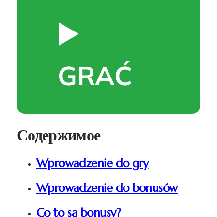
▶️
GRAĆ
Содержимое
Wprowadzenie do gry
Wprowadzenie do bonusów
Co to są bonusy?