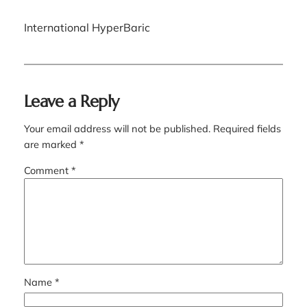
International HyperBaric
Leave a Reply
Your email address will not be published.
Required fields
are marked
*
Comment
*
Name
*