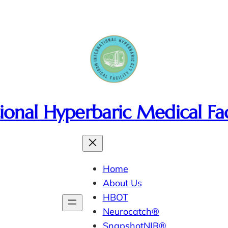
ional Hyperbaric Medical Fac
Home
About Us
HBOT
Neurocatch®
SnapshotNIR®