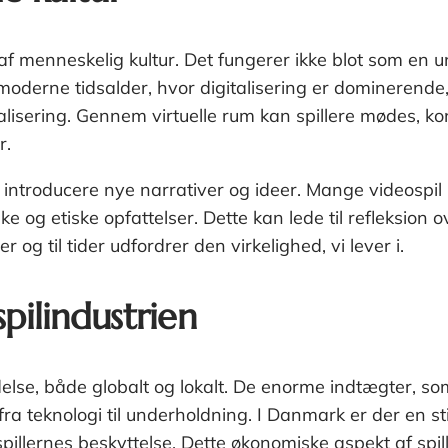
 af menneskelig kultur. Det fungerer ikke blot som en
derne tidsalder, hvor digitalisering er dominerende, 
alisering. Gennem virtuelle rum kan spillere mødes, ko
r.
t introducere nye narrativer og ideer. Mange videospil
ke og etiske opfattelser. Dette kan lede til refleksio
ler og til tider udfordrer den virkelighed, vi lever i.
pilindustrien
delse, både globalt og lokalt. De enorme indtægter, so
a teknologi til underholdning. I Danmark er der en sti
 spillernes beskyttelse. Dette økonomiske aspekt af spi