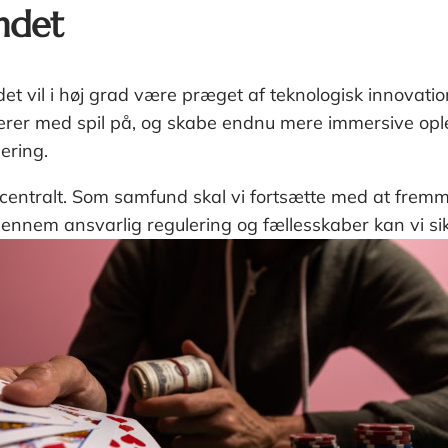
undet
et vil i høj grad være præget af teknologisk innovation
erer med spil på, og skabe endnu mere immersive ople
ering.
e centralt. Som samfund skal vi fortsætte med at frem
ennem ansvarlig regulering og fællesskaber kan vi sikre