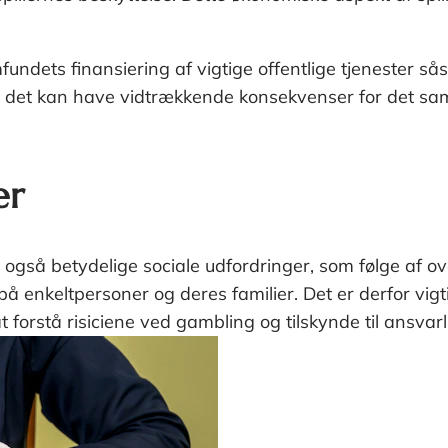
fundets finansiering af vigtige offentlige tjenester s
a det kan have vidtrækkende konsekvenser for det samfu
er
er også betydelige sociale udfordringer, som følge af
enkeltpersoner og deres familier. Det er derfor vigti
rstå risiciene ved gambling og tilskynde til ansvarlig