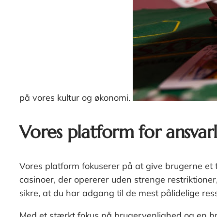
på vores kultur og økonomi.
Vores platform for ansvarli
Vores platform fokuserer på at give brugerne et t
casinoer, der opererer uden strenge restriktioner
sikre, at du har adgang til de mest pålidelige re
Med et stærkt fokus på brugervenlighed og en bre