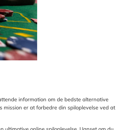
mfattende information om de bedste alternative
s mission er at forbedre din spiloplevelse ved at
n ultimative online spiloplevelse. Uanset om du