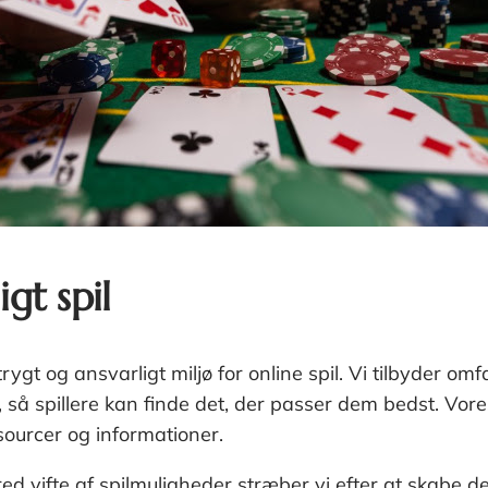
gt spil
rygt og ansvarligt miljø for online spil. Vi tilbyder o
, så spillere kan finde det, der passer dem bedst. Vore
ssourcer og informationer.
d vifte af spilmuligheder stræber vi efter at skabe de