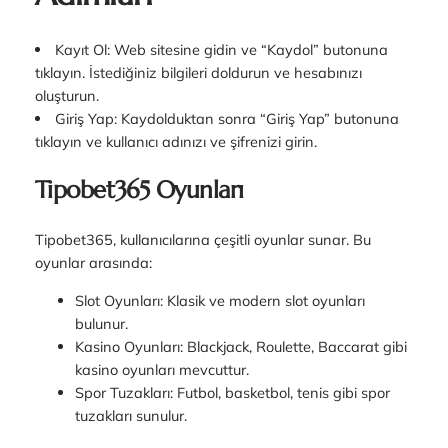
Kayıt Ol: Web sitesine gidin ve “Kaydol” butonuna
tıklayın. İstediğiniz bilgileri doldurun ve hesabınızı
oluşturun.
Giriş Yap: Kaydolduktan sonra “Giriş Yap” butonuna
tıklayın ve kullanıcı adınızı ve şifrenizi girin.
Tipobet365 Oyunları
Tipobet365, kullanıcılarına çeşitli oyunlar sunar. Bu
oyunlar arasında:
Slot Oyunları: Klasik ve modern slot oyunları
bulunur.
Kasino Oyunları: Blackjack, Roulette, Baccarat gibi
kasino oyunları mevcuttur.
Spor Tuzakları: Futbol, basketbol, tenis gibi spor
tuzakları sunulur.