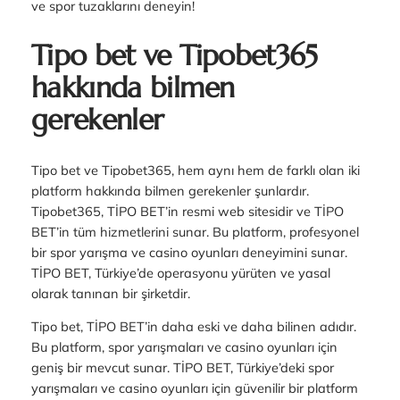
ve spor tuzaklarını deneyin!
Tipo bet ve Tipobet365
hakkında bilmen
gerekenler
Tipo bet ve Tipobet365, hem aynı hem de farklı olan iki
platform hakkında bilmen gerekenler şunlardır.
Tipobet365, TİPO BET’in resmi web sitesidir ve TİPO
BET’in tüm hizmetlerini sunar. Bu platform, profesyonel
bir spor yarışma ve casino oyunları deneyimini sunar.
TİPO BET, Türkiye’de operasyonu yürüten ve yasal
olarak tanınan bir şirketdir.
Tipo bet, TİPO BET’in daha eski ve daha bilinen adıdır.
Bu platform, spor yarışmaları ve casino oyunları için
geniş bir mevcut sunar. TİPO BET, Türkiye’deki spor
yarışmaları ve casino oyunları için güvenilir bir platform