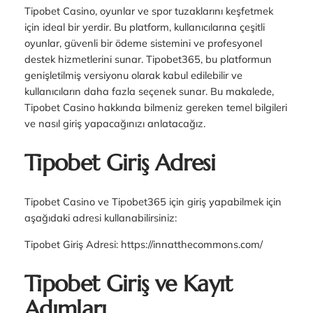
Tipobet Casino, oyunlar ve spor tuzaklarını keşfetmek
için ideal bir yerdir. Bu platform, kullanıcılarına çeşitli
oyunlar, güvenli bir ödeme sistemini ve profesyonel
destek hizmetlerini sunar. Tipobet365, bu platformun
genişletilmiş versiyonu olarak kabul edilebilir ve
kullanıcıların daha fazla seçenek sunar. Bu makalede,
Tipobet Casino hakkında bilmeniz gereken temel bilgileri
ve nasıl giriş yapacağınızı anlatacağız.
Tipobet Giriş Adresi
Tipobet Casino ve Tipobet365 için giriş yapabilmek için
aşağıdaki adresi kullanabilirsiniz:
Tipobet Giriş Adresi: https://innatthecommons.com/
Tipobet Giriş ve Kayıt
Adımları