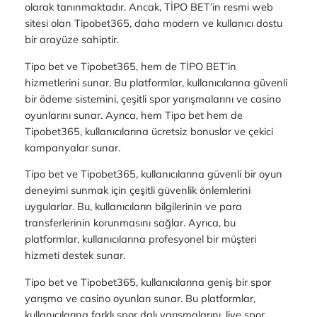
olarak tanınmaktadır. Ancak, TİPO BET’in resmi web
sitesi olan Tipobet365, daha modern ve kullanıcı dostu
bir arayüze sahiptir.
Tipo bet ve Tipobet365, hem de TİPO BET’in
hizmetlerini sunar. Bu platformlar, kullanıcılarına güvenli
bir ödeme sistemini, çeşitli spor yarışmalarını ve casino
oyunlarını sunar. Ayrıca, hem Tipo bet hem de
Tipobet365, kullanıcılarına ücretsiz bonuslar ve çekici
kampanyalar sunar.
Tipo bet ve Tipobet365, kullanıcılarına güvenli bir oyun
deneyimi sunmak için çeşitli güvenlik önlemlerini
uygularlar. Bu, kullanıcıların bilgilerinin ve para
transferlerinin korunmasını sağlar. Ayrıca, bu
platformlar, kullanıcılarına profesyonel bir müşteri
hizmeti destek sunar.
Tipo bet ve Tipobet365, kullanıcılarına geniş bir spor
yarışma ve casino oyunları sunar. Bu platformlar,
kullanıcılarına farklı spor dalı yarışmalarını, live spor