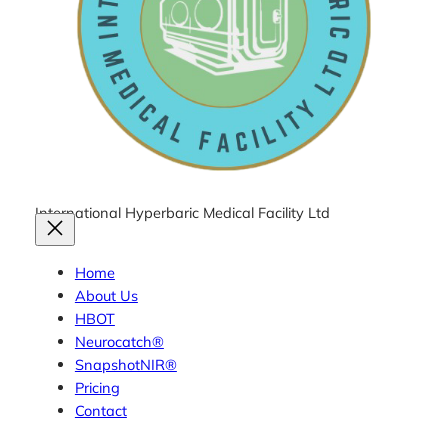
International Hyperbaric Medical Facility Ltd
Home
About Us
HBOT
Neurocatch®
SnapshotNIR®
Pricing
Contact