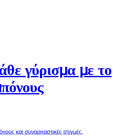
άθε γύρισμα με το
μπόνους
όνους και συναρπαστικές στιγμές.