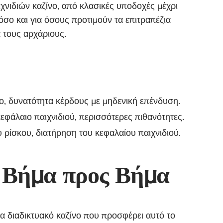
ιχνιδιών καζίνο, από κλασικές υποδοχές μέχρι
όσο και για όσους προτιμούν τα επιτραπέζια
α τους αρχάριους.
ο, δυνατότητα κέρδους με μηδενική επένδυση.
εφάλαιο παιχνιδιού, περισσότερες πιθανότητες.
 ρίσκου, διατήρηση του κεφαλαίου παιχνιδιού.
: Βήμα προς Βήμα
α διαδικτυακό καζίνο που προσφέρει αυτό το