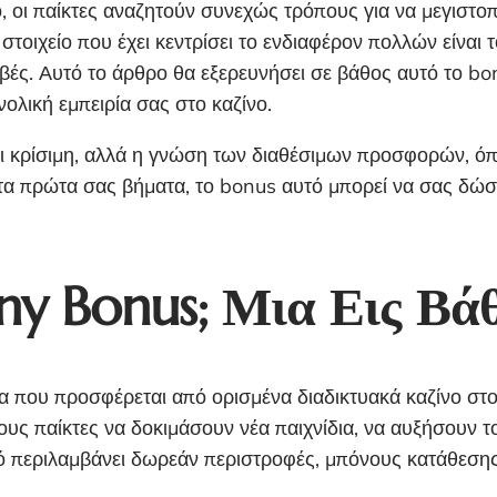
 οι παίκτες αναζητούν συνεχώς τρόπους για να μεγιστοπο
στοιχείο που έχει κεντρίσει το ενδιαφέρον πολλών είναι 
βές. Αυτό το άρθρο θα εξερευνήσει σε βάθος αυτό το bo
ολική εμπειρία σας στο καζίνο.
ναι κρίσιμη, αλλά η γνώση των διαθέσιμων προσφορών, ό
ς τα πρώτα σας βήματα, το bonus αυτό μπορεί να σας δώσ
nny Bonus; Μια Εις Β
α που προσφέρεται από ορισμένα διαδικτυακά καζίνο στου
ους παίκτες να δοκιμάσουν νέα παιχνίδια, να αυξήσουν τ
ό περιλαμβάνει δωρεάν περιστροφές, μπόνους κατάθεσης 