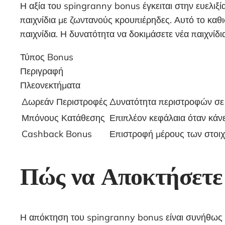
Η αξία του spingranny bonus έγκειται στην ευελιξί
παιχνίδια με ζωντανούς κρουπιέρηδες. Αυτό το καθι
παιχνίδια. Η δυνατότητα να δοκιμάσετε νέα παιχνίδι
Τύπος Bonus
Περιγραφή
Πλεονεκτήματα
Δωρεάν Περιστροφές
Δυνατότητα περιστροφών σε
Μπόνους Κατάθεσης
Επιπλέον κεφάλαια όταν κάνε
Cashback Bonus
Επιστροφή μέρους των στοιχ
Πώς να Αποκτήσετε 
Η απόκτηση του spingranny bonus είναι συνήθως μι