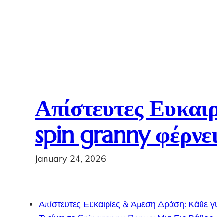
Απίστευτες Ευκαι
spin granny φέρνε
January 24, 2026
Απίστευτες Ευκαιρίες & Άμεση Δράση: Κάθε γύ