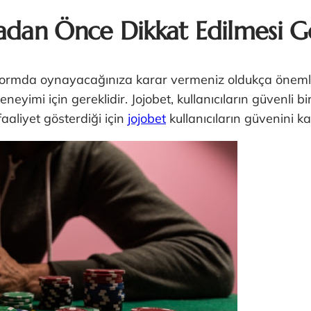
an Önce Dikkat Edilmesi G
da oynayacağınıza karar vermeniz oldukça önemlidir.
deneyimi için gereklidir. Jojobet, kullanıcıların güvenl
faaliyet gösterdiği için
jojobet
kullanıcıların güvenini k