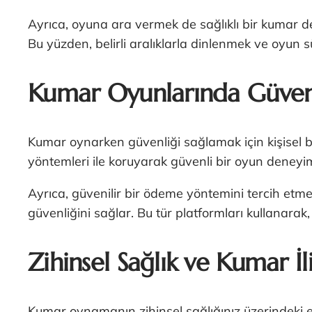
Ayrıca, oyuna ara vermek de sağlıklı bir kumar de
Bu yüzden, belirli aralıklarla dinlenmek ve oyun s
Kumar Oyunlarında Güven
Kumar oynarken güvenliği sağlamak için kişisel bil
yöntemleri ile koruyarak güvenli bir oyun deneyim
Ayrıca, güvenilir bir ödeme yöntemini tercih etmek
güvenliğini sağlar. Bu tür platformları kullanarak, 
Zihinsel Sağlık ve Kumar İli
Kumar oynamanın zihinsel sağlığınız üzerindeki et