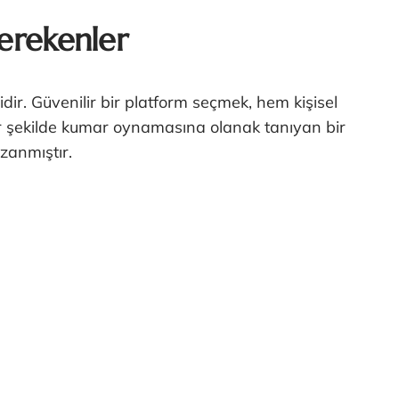
erekenler
 Güvenilir bir platform seçmek, hem kişisel
i bir şekilde kumar oynamasına olanak tanıyan bir
azanmıştır.