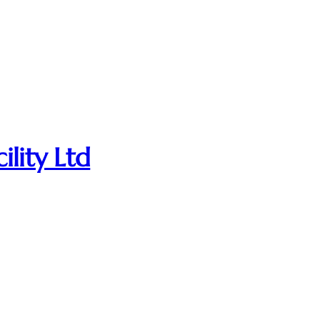
ility Ltd