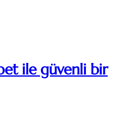
t ile güvenli bir