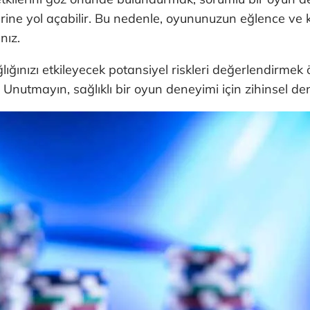
iklerine yol açabilir. Bu nedenle, oyununuzun eğlence v
nız.
nızı etkileyecek potansiyel riskleri değerlendirmek ön
nutmayın, sağlıklı bir oyun deneyimi için zihinsel d