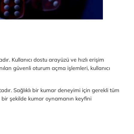
ır. Kullanıcı dostu arayüzü ve hızlı erişim
nılan güvenli oturum açma işlemleri, kullanıcı
tadır. Sağlıklı bir kumar deneyimi için gerekli tüm
i bir şekilde kumar oynamanın keyfini