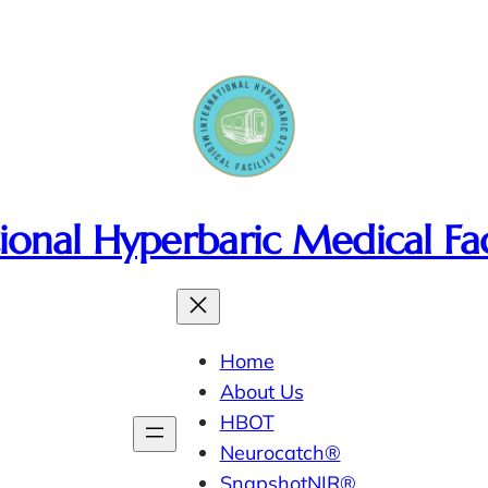
ional Hyperbaric Medical Fac
Home
About Us
HBOT
Neurocatch®
SnapshotNIR®