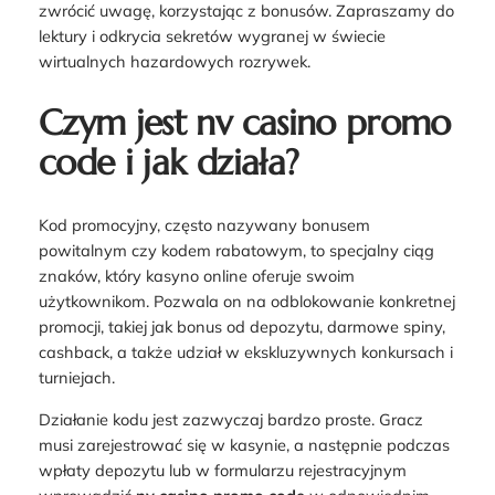
zwrócić uwagę, korzystając z bonusów. Zapraszamy do
lektury i odkrycia sekretów wygranej w świecie
wirtualnych hazardowych rozrywek.
Czym jest nv casino promo
code i jak działa?
Kod promocyjny, często nazywany bonusem
powitalnym czy kodem rabatowym, to specjalny ciąg
znaków, który kasyno online oferuje swoim
użytkownikom. Pozwala on na odblokowanie konkretnej
promocji, takiej jak bonus od depozytu, darmowe spiny,
cashback, a także udział w ekskluzywnych konkursach i
turniejach.
Działanie kodu jest zazwyczaj bardzo proste. Gracz
musi zarejestrować się w kasynie, a następnie podczas
wpłaty depozytu lub w formularzu rejestracyjnym