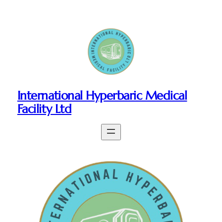
Skip
to
content
International Hyperbaric Medical
Facility Ltd