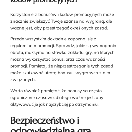
Korzystanie z bonusów i kodów promocyjnych może
znacznie zwiększyć Twoje szanse na wygraną, ale
ważne jest, aby przestrzegać określonych zasad.
Przede wszystkim dokładnie zapoznaj się z
regulaminem promocji. Sprawdź, jakie są wymagania
obrotu, maksymalna stawka zakładu, gry, na których
można wykorzystać bonus, oraz czas ważności
promocji. Pamiętaj, że nieprzestrzeganie tych zasad
może skutkować utratą bonusu i wygranych z nim
związanych.
Warto również pamiętać, że bonusy są często
ograniczone czasowo, dlatego ważne jest, aby
aktywować je jak najszybciej po otrzymaniu.
Bezpieczeństwo i
odpowiedzialna gra