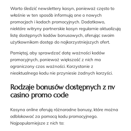
Warto śledzić newslettery kasyn, ponieważ często to
właśnie w ten sposób informują one o nowych
promocjach i kodach promocyjnych. Dodatkowo,
niektóre witryny partnerskie kasyn regularnie aktualizują
listę dostępnych kodów bonusowych, oferując swoim
użytkownikom dostęp do najkorzystniejszych ofert.
Pamiętaj, aby sprawdzać datę ważności kodów
promocyjnych, ponieważ większość z nich ma
ograniczony czas ważności. Korzystanie z
nieaktualnego kodu nie przyniesie żadnych korzyści.
Rodzaje bonusów dostępnych z nv
casino promo code
Kasyna online oferują różnorodne bonusy, które można
odblokować za pomocą kodu promocyjnego.
Najpopularniejsze z nich to: