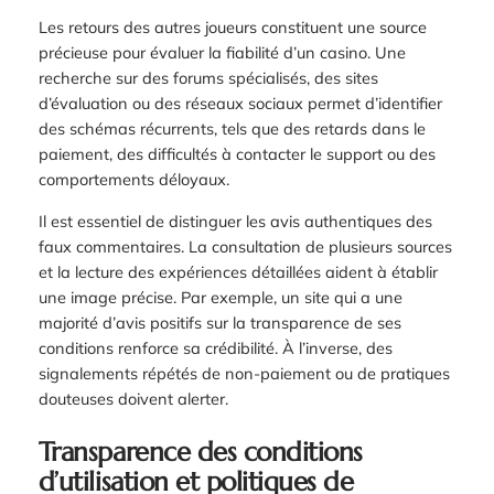
Les retours des autres joueurs constituent une source
précieuse pour évaluer la fiabilité d’un casino. Une
recherche sur des forums spécialisés, des sites
d’évaluation ou des réseaux sociaux permet d’identifier
des schémas récurrents, tels que des retards dans le
paiement, des difficultés à contacter le support ou des
comportements déloyaux.
Il est essentiel de distinguer les avis authentiques des
faux commentaires. La consultation de plusieurs sources
et la lecture des expériences détaillées aident à établir
une image précise. Par exemple, un site qui a une
majorité d’avis positifs sur la transparence de ses
conditions renforce sa crédibilité. À l’inverse, des
signalements répétés de non-paiement ou de pratiques
douteuses doivent alerter.
Transparence des conditions
d’utilisation et politiques de