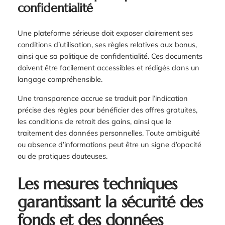
confidentialité
Une plateforme sérieuse doit exposer clairement ses
conditions d’utilisation, ses règles relatives aux bonus,
ainsi que sa politique de confidentialité. Ces documents
doivent être facilement accessibles et rédigés dans un
langage compréhensible.
Une transparence accrue se traduit par l’indication
précise des règles pour bénéficier des offres gratuites,
les conditions de retrait des gains, ainsi que le
traitement des données personnelles. Toute ambiguïté
ou absence d’informations peut être un signe d’opacité
ou de pratiques douteuses.
Les mesures techniques
garantissant la sécurité des
fonds et des données