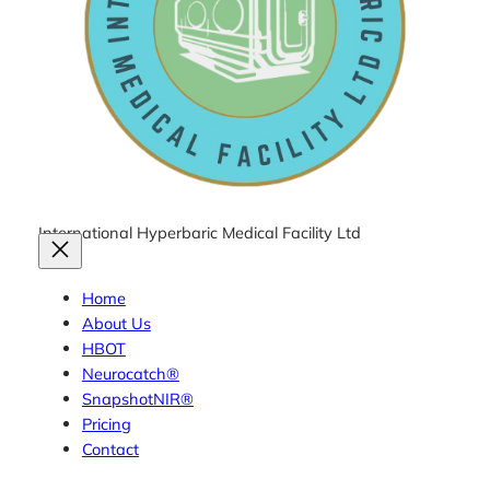
International Hyperbaric Medical Facility Ltd
Home
About Us
HBOT
Neurocatch®
SnapshotNIR®
Pricing
Contact