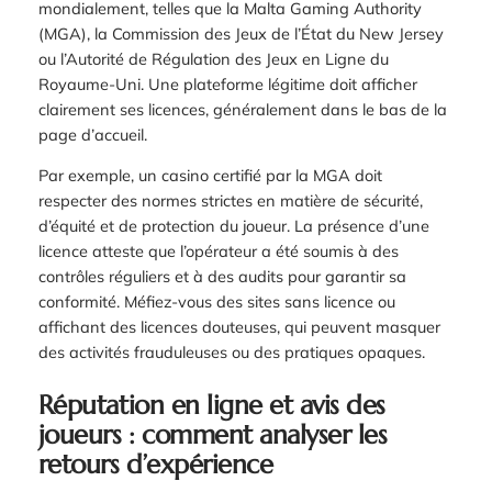
mondialement, telles que la Malta Gaming Authority
(MGA), la Commission des Jeux de l’État du New Jersey
ou l’Autorité de Régulation des Jeux en Ligne du
Royaume-Uni. Une plateforme légitime doit afficher
clairement ses licences, généralement dans le bas de la
page d’accueil.
Par exemple, un casino certifié par la MGA doit
respecter des normes strictes en matière de sécurité,
d’équité et de protection du joueur. La présence d’une
licence atteste que l’opérateur a été soumis à des
contrôles réguliers et à des audits pour garantir sa
conformité. Méfiez-vous des sites sans licence ou
affichant des licences douteuses, qui peuvent masquer
des activités frauduleuses ou des pratiques opaques.
Réputation en ligne et avis des
joueurs : comment analyser les
retours d’expérience