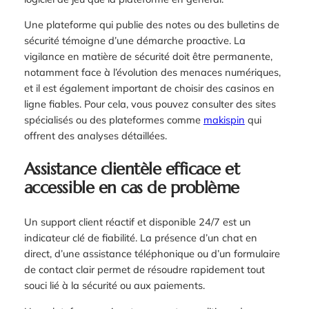
Une plateforme qui publie des notes ou des bulletins de
sécurité témoigne d’une démarche proactive. La
vigilance en matière de sécurité doit être permanente,
notamment face à l’évolution des menaces numériques,
et il est également important de choisir des casinos en
ligne fiables. Pour cela, vous pouvez consulter des sites
spécialisés ou des plateformes comme
makispin
qui
offrent des analyses détaillées.
Assistance clientèle efficace et
accessible en cas de problème
Un support client réactif et disponible 24/7 est un
indicateur clé de fiabilité. La présence d’un chat en
direct, d’une assistance téléphonique ou d’un formulaire
de contact clair permet de résoudre rapidement tout
souci lié à la sécurité ou aux paiements.