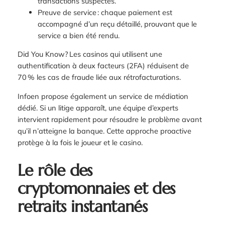
transactions suspectes.
Preuve de service : chaque paiement est
accompagné d’un reçu détaillé, prouvant que le
service a bien été rendu.
Did You Know? Les casinos qui utilisent une
authentification à deux facteurs (2FA) réduisent de
70 % les cas de fraude liée aux rétrofacturations.
Infoen propose également un service de médiation
dédié. Si un litige apparaît, une équipe d’experts
intervient rapidement pour résoudre le problème avant
qu’il n’atteigne la banque. Cette approche proactive
protège à la fois le joueur et le casino.
Le rôle des
cryptomonnaies et des
retraits instantanés