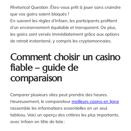
Rhetorical Question : Êtes‑vous prêt à jouer sans craindre
que vos gains soient bloqués ?
En suivant les règles d’Infoen, les participants profitent
d’un environnement équitable et transparent. De plus,
les gains sont versés immédiatement grâce aux options
de retrait instantané, y compris les cryptomonnaies.
Comment choisir un casino
fiable – guide de
comparaison
Comparer plusieurs sites peut prendre des heures.
Heureusement, le comparateur
meilleurs casino en ligne
rassemble les informations essentielles en un seul
tableau. Voici un aperçu des critères les plus importants,
avec Infoen en tête de liste :