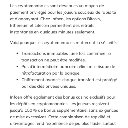
Les cryptomonnaies sont devenues un moyen de
paiement privilégié pour les joueurs soucieux de rapidité
et d’anonymat. Chez Infoen, les options Bitcoin,
Ethereum et Litecoin permettent des retraits
instantanés en quelques minutes seulement.
Voici pourquoi les cryptomonnaies renforcent la sécurité :
Transactions immuables : une fois confirmée, la
transaction ne peut être modifiée.
Pas d’intermédiaire bancaire : élimine le risque de
rétrofacturation par la banque.
Chiffrement avancé : chaque transfert est protégé
par des clés privées uniques.
Infoen offre également des bonus casino exclusifs pour
les dépôts en cryptomonnaies. Les joueurs reçoivent
jusqu’à 150 % de bonus supplémentaire, sans exigences
de mise excessives. Cette combinaison de rapidité et
d’avantages rend l’expérience de jeu plus fluide, surtout