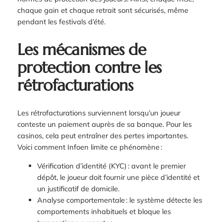
chaque gain et chaque retrait sont sécurisés, même
pendant les festivals d’été.
Les mécanismes de
protection contre les
rétrofacturations
Les rétrofacturations surviennent lorsqu’un joueur
conteste un paiement auprès de sa banque. Pour les
casinos, cela peut entraîner des pertes importantes.
Voici comment Infoen limite ce phénomène :
Vérification d’identité (KYC) : avant le premier
dépôt, le joueur doit fournir une pièce d’identité et
un justificatif de domicile.
Analyse comportementale : le système détecte les
comportements inhabituels et bloque les