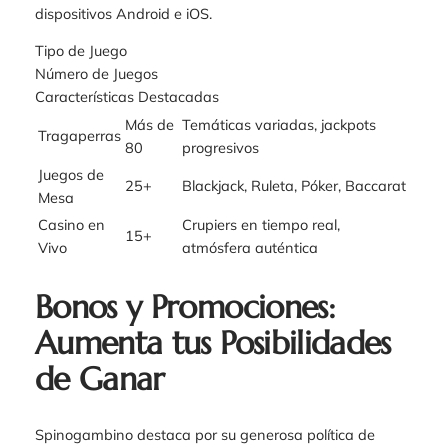
dispositivos Android e iOS.
Tipo de Juego
Número de Juegos
Características Destacadas
Más de
Temáticas variadas, jackpots
Tragaperras
80
progresivos
Juegos de
25+
Blackjack, Ruleta, Póker, Baccarat
Mesa
Casino en
Crupiers en tiempo real,
15+
Vivo
atmósfera auténtica
Bonos y Promociones:
Aumenta tus Posibilidades
de Ganar
Spinogambino destaca por su generosa política de