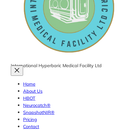
International Hyperbaric Medical Facility Ltd
Home
About Us
HBOT
Neurocatch®
SnapshotNIR®
Pricing
Contact