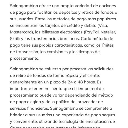
Spinogambino ofrece una amplia variedad de opciones
de pago para facilitar los depósitos y retiros de fondos a
sus usuarios. Entre los métodos de pago más populares
se encuentran las tarjetas de crédito y débito (Visa,
Mastercard), las billeteras electrónicas (PayPal, Neteller,
Skrill) y las transferencias bancarias. Cada método de
pago tiene sus propias características, como los límites
de transacción, las comisiones y los tiempos de
procesamiento.
Spinogambino se esfuerza por procesar las solicitudes
de retiro de fondos de forma rápida y eficiente,
generalmente en un plazo de 24 a 48 horas. Es
importante tener en cuenta que el tiempo real de
procesamiento puede variar dependiendo del método
de pago elegido y de la política del proveedor de
servicios financieros. Spinogambino se compromete a
brindar a sus usuarios una experiencia de pago segura
y conveniente, utilizando tecnología de encriptación de
última generación para proteger la información