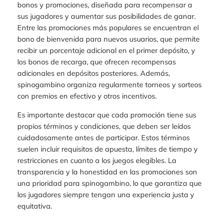
bonos y promociones, diseñada para recompensar a
sus jugadores y aumentar sus posibilidades de ganar.
Entre las promociones más populares se encuentran el
bono de bienvenida para nuevos usuarios, que permite
recibir un porcentaje adicional en el primer depósito, y
los bonos de recarga, que ofrecen recompensas
adicionales en depósitos posteriores. Además,
spinogambino organiza regularmente torneos y sorteos
con premios en efectivo y otros incentivos.
Es importante destacar que cada promoción tiene sus
propios términos y condiciones, que deben ser leídos
cuidadosamente antes de participar. Estos términos
suelen incluir requisitos de apuesta, límites de tiempo y
restricciones en cuanto a los juegos elegibles. La
transparencia y la honestidad en las promociones son
una prioridad para spinogambino, lo que garantiza que
los jugadores siempre tengan una experiencia justa y
equitativa.