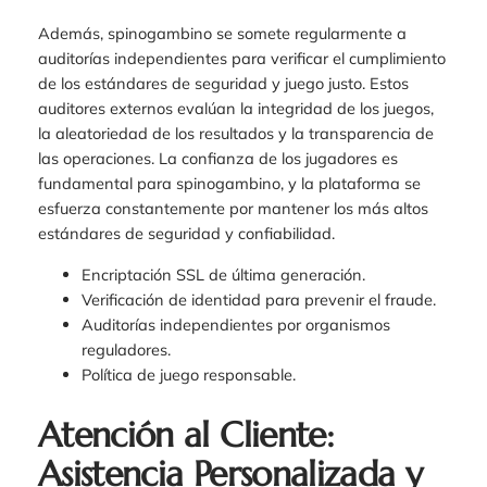
Además, spinogambino se somete regularmente a
auditorías independientes para verificar el cumplimiento
de los estándares de seguridad y juego justo. Estos
auditores externos evalúan la integridad de los juegos,
la aleatoriedad de los resultados y la transparencia de
las operaciones. La confianza de los jugadores es
fundamental para spinogambino, y la plataforma se
esfuerza constantemente por mantener los más altos
estándares de seguridad y confiabilidad.
Encriptación SSL de última generación.
Verificación de identidad para prevenir el fraude.
Auditorías independientes por organismos
reguladores.
Política de juego responsable.
Atención al Cliente:
Asistencia Personalizada y