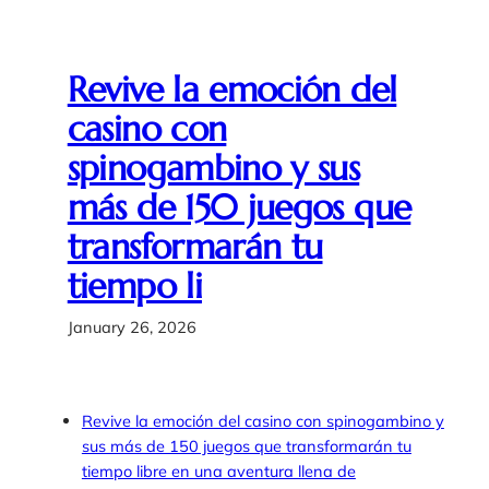
Revive la emoción del
casino con
spinogambino y sus
más de 150 juegos que
transformarán tu
tiempo li
January 26, 2026
Revive la emoción del casino con spinogambino y
sus más de 150 juegos que transformarán tu
tiempo libre en una aventura llena de