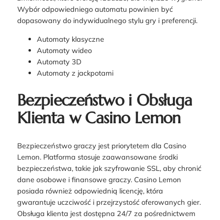
Wybór odpowiedniego automatu powinien być
dopasowany do indywidualnego stylu gry i preferencji.
Automaty klasyczne
Automaty wideo
Automaty 3D
Automaty z jackpotami
Bezpieczeństwo i Obsługa
Klienta w Casino Lemon
Bezpieczeństwo graczy jest priorytetem dla Casino
Lemon. Platforma stosuje zaawansowane środki
bezpieczeństwa, takie jak szyfrowanie SSL, aby chronić
dane osobowe i finansowe graczy. Casino Lemon
posiada również odpowiednią licencję, która
gwarantuje uczciwość i przejrzystość oferowanych gier.
Obsługa klienta jest dostępna 24/7 za pośrednictwem