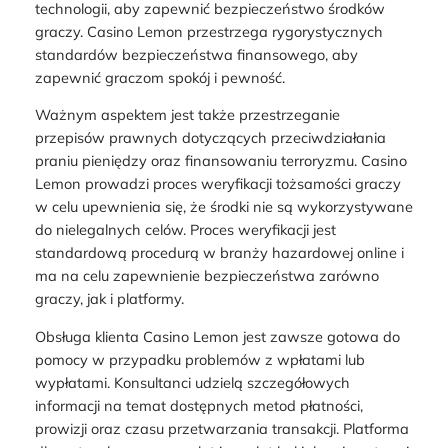
technologii, aby zapewnić bezpieczeństwo środków
graczy. Casino Lemon przestrzega rygorystycznych
standardów bezpieczeństwa finansowego, aby
zapewnić graczom spokój i pewność.
Ważnym aspektem jest także przestrzeganie
przepisów prawnych dotyczących przeciwdziałania
praniu pieniędzy oraz finansowaniu terroryzmu. Casino
Lemon prowadzi proces weryfikacji tożsamości graczy
w celu upewnienia się, że środki nie są wykorzystywane
do nielegalnych celów. Proces weryfikacji jest
standardową procedurą w branży hazardowej online i
ma na celu zapewnienie bezpieczeństwa zarówno
graczy, jak i platformy.
Obsługa klienta Casino Lemon jest zawsze gotowa do
pomocy w przypadku problemów z wpłatami lub
wypłatami. Konsultanci udzielą szczegółowych
informacji na temat dostępnych metod płatności,
prowizji oraz czasu przetwarzania transakcji. Platforma