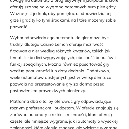
uwagę na automaty z progresywnymi jackpotami, które
oferują szansę na wygraną ogromnych sum pieniędzy.
Ważne jest jednak, aby pamiętać o odpowiedzialnej
grze i grać tylko tymi środkami, na które możemy sobie
pozwolić.
Wybór odpowiedniego automatu do gier może być
trudny, dlatego Casino Lemon oferuje możliwość
filtrowania gier według różnych kryteriów, takich jak
temat, liczba linii wygrywających, obecność bonusów i
funkcji specjalnych. Można również posortować gry
według popularności lub daty dodania. Dodatkowo,
wiele automatów dostępnych jest w wersji demo, co
pozwala na przetestowanie gry za darmo przed
postawieniem prawdziwych pieniędzy.
Platforma dba o to, by oferować gry odpowiadające
różnym preferencjom i budżetom. W ofercie znajdują się
zarówno automaty o niskiej zmienności, które oferują
częste, ale mniejsze wygrane, jak i automaty o wysokiej
zmienności, które oferują rzadsze, ale większe wygrane.