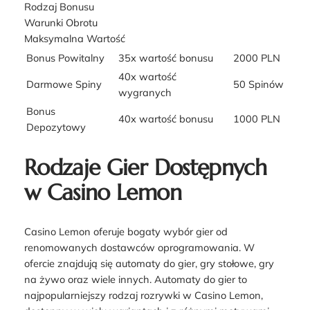
Rodzaj Bonusu
Warunki Obrotu
Maksymalna Wartość
Bonus Powitalny
35x wartość bonusu
2000 PLN
40x wartość
Darmowe Spiny
50 Spinów
wygranych
Bonus
40x wartość bonusu
1000 PLN
Depozytowy
Rodzaje Gier Dostępnych
w Casino Lemon
Casino Lemon oferuje bogaty wybór gier od
renomowanych dostawców oprogramowania. W
ofercie znajdują się automaty do gier, gry stołowe, gry
na żywo oraz wiele innych. Automaty do gier to
najpopularniejszy rodzaj rozrywki w Casino Lemon,