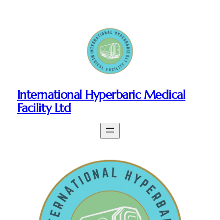
Skip
to
content
International Hyperbaric Medical
Facility Ltd