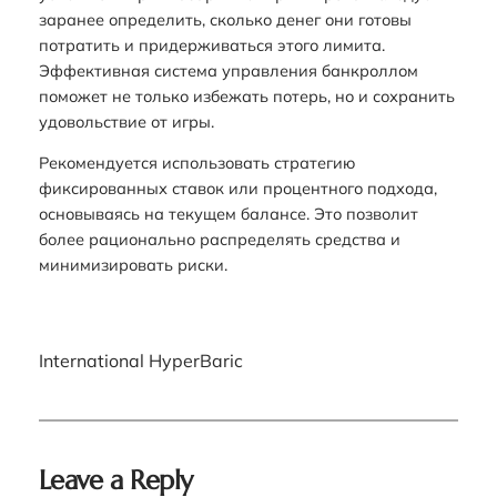
заранее определить, сколько денег они готовы
потратить и придерживаться этого лимита.
Эффективная система управления банкроллом
поможет не только избежать потерь, но и сохранить
удовольствие от игры.
Рекомендуется использовать стратегию
фиксированных ставок или процентного подхода,
основываясь на текущем балансе. Это позволит
более рационально распределять средства и
минимизировать риски.
International HyperBaric
Leave a Reply