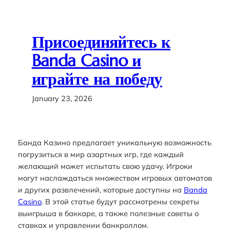
Присоединяйтесь к
Banda Casino и
играйте на победу
January 23, 2026
Банда Казино предлагает уникальную возможность
погрузиться в мир азартных игр, где каждый
желающий может испытать свою удачу. Игроки
могут наслаждаться множеством игровых автоматов
и других развлечений, которые доступны на
Banda
Casino
. В этой статье будут рассмотрены секреты
выигрыша в баккаре, а также полезные советы о
ставках и управлении банкроллом.