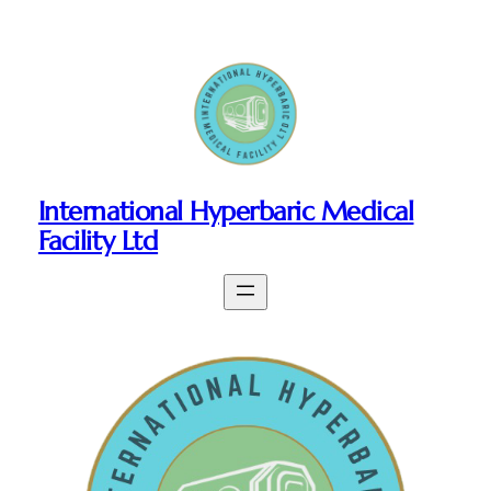
Skip
to
content
International Hyperbaric Medical
Facility Ltd