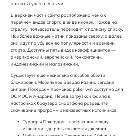
назвать существенными.
В верхней части сайта расположено меню с
перечнем видов спорта в виде иконок. Нажав на
стрелку, пользователь переходит к полному списку.
Наиболее важные матчи показаны сверху, а далее
они идут по убыванию популярности и времени
старта. Доступны пять видов коэффициентов —
американский, европейский, гонконгский,
индонезийский и малазийский.
Существует еще несколько способов обойти
блокировки. Мобильное Вавада казино сегодня
онлайн Покердом промокод poker win доступно для
ОС ИОС и Андроид. Перед загрузкой файла в
настройках браузера смартфона разрешите
скачивание программ с неизвестных источников.
Турниры Покердом – состязания между
игроками, где разыгрывается джекпот.
Мобильная версия Покердом на Айфон не