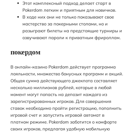
Этот комплексный подход делает старт в
Pokerdom легким и приятным для новичков.
В ходе них они не только показывают свое
мастерство за покерными столами, но и
разыграют билеты на предстоящие турниры и
озвучивают пароли к приватным фрироллам.
покердом
В онлайн-казино Pokerdom действует программа
лояльности, множество бонусных программ и акций.
Общая сумма действующего джекпота составляет
несколько миллионов рублей, которые в любой
момент могут попасть на депозит каждого из
зарегистрированных игроков. Для совершения
ставок необходимо пройти регистрацию, пополнить
игровой счет и запустить игровой автомат в
платном режиме. Pokerdom заботится о комфорте
своих игроков, предлагая удобную мобильную