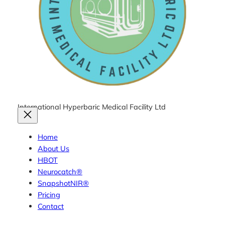
International Hyperbaric Medical Facility Ltd
Home
About Us
HBOT
Neurocatch®
SnapshotNIR®
Pricing
Contact