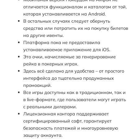
отличается функционалом и каталогом от той,
которая устанавливается на Android.
В остальных случаях следует обернуть
средства или потратить их на покупку билетов
на другие ивенты.
Платформа пока не предоставила
устанавливаемое приложение для iOS.
Это очки, начисляемые за генерирование
рейка в покерных играх.
Здесь всё сделано для удобства – от простого
интерфейса до тщательно продуманных
промоакций.
Все игры доступны как в традиционном, так и
в live-формате, где пользователи могут играть
с реальными дилерами.
Лицензионная контора поддерживает
сертифицированный софт, гарантирует
безопасность платежей и многоуровневую
защиту аккаунта.