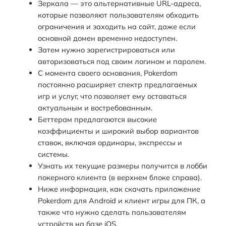
Зеркала — это альтернативные URL-адреса,
которые позволяют пользователям обходить
ограничения и заходить на сайт, даже если
основной домен временно недоступен.
Затем нужно зарегистрироваться или
авторизоваться под своим логином и паролем.
С момента своего основания, Pokerdom
постоянно расширяет спектр предлагаемых
игр и услуг, что позволяет ему оставаться
актуальным и востребованным.
Беттерам предлагаются высокие
коэффициенты и широкий выбор вариантов
ставок, включая ординары, экспрессы и
системы.
Узнать их текущие размеры получится в лобби
покерного клиента (в верхнем блоке справа).
Ниже информация, как скачать приложение
Pokerdom для Android и клиент игры для ПК, а
также что нужно сделать пользователям
устройств на базе iOS.