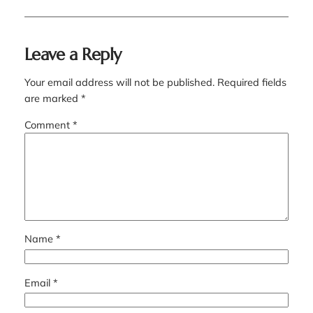
Leave a Reply
Your email address will not be published.
Required fields
are marked
*
Comment
*
Name
*
Email
*