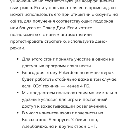
умноженные на соответствующие коэффициенты
выигрыша. Если у пользователя есть промокод, он
может использовать его при открытии аккаунта на
сайте, для получения соответствующих подарков
или бонусов от Покер Дом. Если хотите
познакомиться с новым автоматом или
протестировать стратегию, используйте демо-
режим.
Для этого стоит принять участие в одной из
доступных программ лояльности.
Благодаря этому Pokerdom на компьютерах
будет работать стабильно даже в том случае,
если ОЗУ техники — менее 4 ГБ.
Мы предлагаем пользователям максимально
удобные условия для игры и постоянный
доступ к захватывающим развлечениям.
В число клиентов входят покеристы из
Казахстана, Беларуси, Узбекистана,
Азербайджана и других стран СНГ.