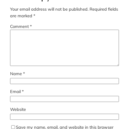
Your email address will not be published.
Required fields
are marked
*
Comment
*
Name
*
Email
*
Website
Save my name, email, and website in this browser