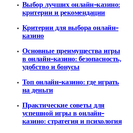
Выбор лучших онлайн-казино:
критерии и рекомендации
Критерии для выбора онлайн-
казино
Основные преимущества игры
в онлайн-казино: безопасность,
удобство и бонусы
Топ онлайн-казино: где играть
на деньги
Практические советы для
успешной игры в онлайн-
казино: стратегия и психология