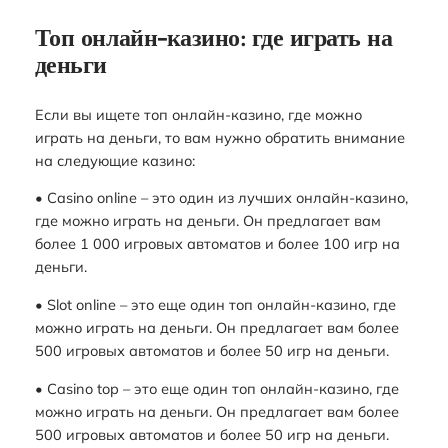
Топ онлайн-казино: где играть на
деньги
Если вы ищете топ онлайн-казино, где можно
играть на деньги, то вам нужно обратить внимание
на следующие казино:
• Casino online – это один из лучших онлайн-казино,
где можно играть на деньги. Он предлагает вам
более 1 000 игровых автоматов и более 100 игр на
деньги.
• Slot online – это еще один топ онлайн-казино, где
можно играть на деньги. Он предлагает вам более
500 игровых автоматов и более 50 игр на деньги.
• Casino top – это еще один топ онлайн-казино, где
можно играть на деньги. Он предлагает вам более
500 игровых автоматов и более 50 игр на деньги.