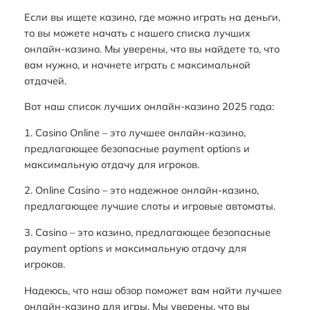
Если вы ищете казино, где можно играть на деньги,
то вы можете начать с нашего списка лучших
онлайн-казино. Мы уверены, что вы найдете то, что
вам нужно, и начнете играть с максимальной
отдачей.
Вот наш список лучших онлайн-казино 2025 года:
1. Casino Online – это лучшее онлайн-казино,
предлагающее безопасные payment options и
максимальную отдачу для игроков.
2. Online Casino – это надежное онлайн-казино,
предлагающее лучшие слоты и игровые автоматы.
3. Casino – это казино, предлагающее безопасные
payment options и максимальную отдачу для
игроков.
Надеюсь, что наш обзор поможет вам найти лучшее
онлайн-казино для игры. Мы уверены, что вы