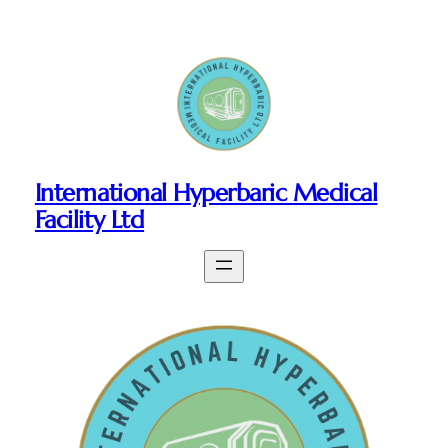
Skip
to
content
International Hyperbaric Medical
Facility Ltd