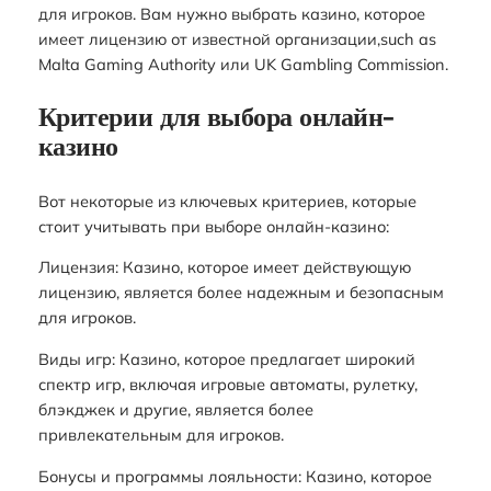
для игроков. Вам нужно выбрать казино, которое
имеет лицензию от известной организации,such as
Malta Gaming Authority или UK Gambling Commission.
Критерии для выбора онлайн-
казино
Вот некоторые из ключевых критериев, которые
стоит учитывать при выборе онлайн-казино:
Лицензия: Казино, которое имеет действующую
лицензию, является более надежным и безопасным
для игроков.
Виды игр: Казино, которое предлагает широкий
спектр игр, включая игровые автоматы, рулетку,
блэкджек и другие, является более
привлекательным для игроков.
Бонусы и программы лояльности: Казино, которое