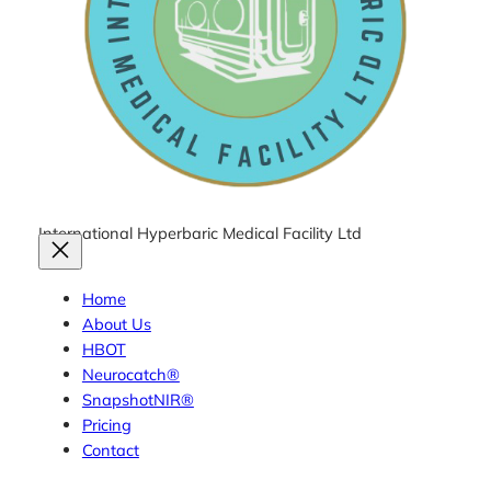
International Hyperbaric Medical Facility Ltd
Home
About Us
HBOT
Neurocatch®
SnapshotNIR®
Pricing
Contact