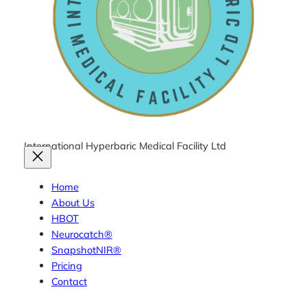
International Hyperbaric Medical Facility Ltd
Home
About Us
HBOT
Neurocatch®
SnapshotNIR®
Pricing
Contact