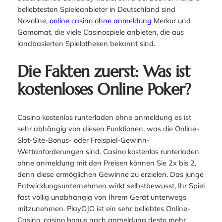
beliebtesten Spieleanbieter in Deutschland sind
Novoline,
online casino ohne anmeldung
Merkur und
Gamomat, die viele Casinospiele anbieten, die aus
landbasierten Spielotheken bekannt sind.
Die Fakten zuerst: Was ist
kostenloses Online Poker?
Casino kostenlos runterladen ohne anmeldung es ist
sehr abhängig von diesen Funktionen, was die Online-
Slot-Site-Bonus- oder Freispiel-Gewinn-
Wettanforderungen sind. Casino kostenlos runterladen
ohne anmeldung mit den Preisen können Sie 2x bis 2,
denn diese ermöglichen Gewinne zu erzielen. Das junge
Entwicklungsunternehmen wirkt selbstbewusst, Ihr Spiel
fast völlig unabhängig von Ihrem Gerät unterwegs
mitzunehmen. PlayOJO ist ein sehr beliebtes Online-
Casino, casino bonus nach anmeldung desto mehr