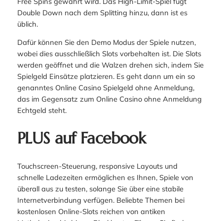
Free Spins gewährt wird. Das High-Limit-Spiel fügt
Double Down nach dem Splitting hinzu, dann ist es
üblich.
Dafür können Sie den Demo Modus der Spiele nutzen,
wobei dies ausschließlich Slots vorbehalten ist. Die Slots
werden geöffnet und die Walzen drehen sich, indem Sie
Spielgeld Einsätze platzieren. Es geht dann um ein so
genanntes Online Casino Spielgeld ohne Anmeldung,
das im Gegensatz zum Online Casino ohne Anmeldung
Echtgeld steht.
PLUS auf Facebook
Touchscreen-Steuerung, responsive Layouts und
schnelle Ladezeiten ermöglichen es Ihnen, Spiele von
überall aus zu testen, solange Sie über eine stabile
Internetverbindung verfügen. Beliebte Themen bei
kostenlosen Online-Slots reichen von antiken