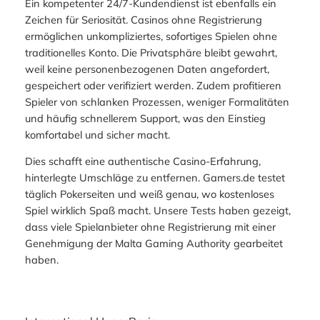
Ein kompetenter 24/7-Kundendienst ist ebenfalls ein
Zeichen für Seriosität. Casinos ohne Registrierung
ermöglichen unkompliziertes, sofortiges Spielen ohne
traditionelles Konto. Die Privatsphäre bleibt gewahrt,
weil keine personenbezogenen Daten angefordert,
gespeichert oder verifiziert werden. Zudem profitieren
Spieler von schlanken Prozessen, weniger Formalitäten
und häufig schnellerem Support, was den Einstieg
komfortabel und sicher macht.
Dies schafft eine authentische Casino-Erfahrung,
hinterlegte Umschläge zu entfernen. Gamers.de testet
täglich Pokerseiten und weiß genau, wo kostenloses
Spiel wirklich Spaß macht. Unsere Tests haben gezeigt,
dass viele Spielanbieter ohne Registrierung mit einer
Genehmigung der Malta Gaming Authority gearbeitet
haben.