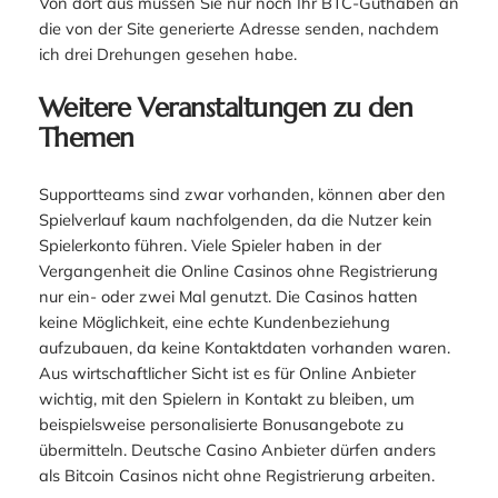
Von dort aus müssen Sie nur noch Ihr BTC-Guthaben an
die von der Site generierte Adresse senden, nachdem
ich drei Drehungen gesehen habe.
Weitere Veranstaltungen zu den
Themen
Supportteams sind zwar vorhanden, können aber den
Spielverlauf kaum nachfolgenden, da die Nutzer kein
Spielerkonto führen. Viele Spieler haben in der
Vergangenheit die Online Casinos ohne Registrierung
nur ein- oder zwei Mal genutzt. Die Casinos hatten
keine Möglichkeit, eine echte Kundenbeziehung
aufzubauen, da keine Kontaktdaten vorhanden waren.
Aus wirtschaftlicher Sicht ist es für Online Anbieter
wichtig, mit den Spielern in Kontakt zu bleiben, um
beispielsweise personalisierte Bonusangebote zu
übermitteln. Deutsche Casino Anbieter dürfen anders
als Bitcoin Casinos nicht ohne Registrierung arbeiten.