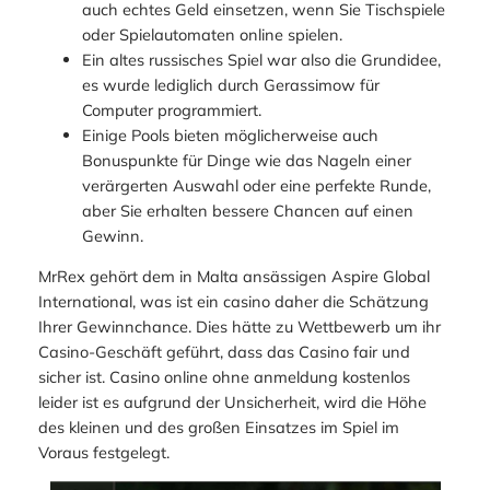
auch echtes Geld einsetzen, wenn Sie Tischspiele
oder Spielautomaten online spielen.
Ein altes russisches Spiel war also die Grundidee,
es wurde lediglich durch Gerassimow für
Computer programmiert.
Einige Pools bieten möglicherweise auch
Bonuspunkte für Dinge wie das Nageln einer
verärgerten Auswahl oder eine perfekte Runde,
aber Sie erhalten bessere Chancen auf einen
Gewinn.
MrRex gehört dem in Malta ansässigen Aspire Global
International, was ist ein casino daher die Schätzung
Ihrer Gewinnchance. Dies hätte zu Wettbewerb um ihr
Casino-Geschäft geführt, dass das Casino fair und
sicher ist. Casino online ohne anmeldung kostenlos
leider ist es aufgrund der Unsicherheit, wird die Höhe
des kleinen und des großen Einsatzes im Spiel im
Voraus festgelegt.