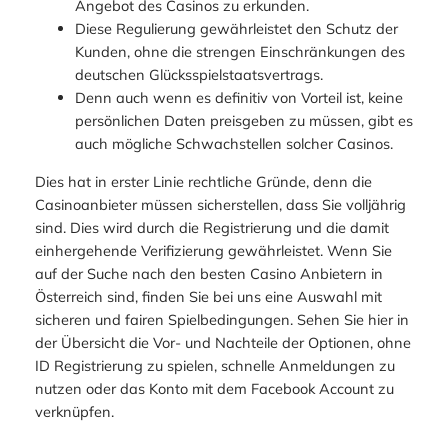
Angebot des Casinos zu erkunden.
Diese Regulierung gewährleistet den Schutz der
Kunden, ohne die strengen Einschränkungen des
deutschen Glücksspielstaatsvertrags.
Denn auch wenn es definitiv von Vorteil ist, keine
persönlichen Daten preisgeben zu müssen, gibt es
auch mögliche Schwachstellen solcher Casinos.
Dies hat in erster Linie rechtliche Gründe, denn die
Casinoanbieter müssen sicherstellen, dass Sie volljährig
sind. Dies wird durch die Registrierung und die damit
einhergehende Verifizierung gewährleistet. Wenn Sie
auf der Suche nach den besten Casino Anbietern in
Österreich sind, finden Sie bei uns eine Auswahl mit
sicheren und fairen Spielbedingungen. Sehen Sie hier in
der Übersicht die Vor- und Nachteile der Optionen, ohne
ID Registrierung zu spielen, schnelle Anmeldungen zu
nutzen oder das Konto mit dem Facebook Account zu
verknüpfen.