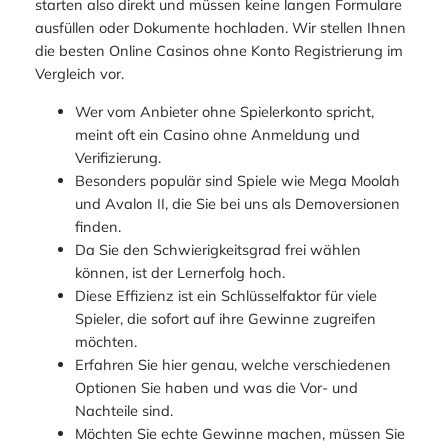
starten also direkt und müssen keine langen Formulare
ausfüllen oder Dokumente hochladen. Wir stellen Ihnen
die besten Online Casinos ohne Konto Registrierung im
Vergleich vor.
Wer vom Anbieter ohne Spielerkonto spricht,
meint oft ein Casino ohne Anmeldung und
Verifizierung.
Besonders populär sind Spiele wie Mega Moolah
und Avalon II, die Sie bei uns als Demoversionen
finden.
Da Sie den Schwierigkeitsgrad frei wählen
können, ist der Lernerfolg hoch.
Diese Effizienz ist ein Schlüsselfaktor für viele
Spieler, die sofort auf ihre Gewinne zugreifen
möchten.
Erfahren Sie hier genau, welche verschiedenen
Optionen Sie haben und was die Vor- und
Nachteile sind.
Möchten Sie echte Gewinne machen, müssen Sie