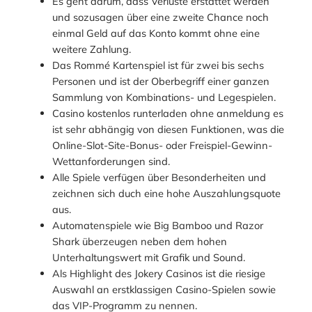
Es geht darum, dass Verluste erstattet werden
und sozusagen über eine zweite Chance noch
einmal Geld auf das Konto kommt ohne eine
weitere Zahlung.
Das Rommé Kartenspiel ist für zwei bis sechs
Personen und ist der Oberbegriff einer ganzen
Sammlung von Kombinations- und Legespielen.
Casino kostenlos runterladen ohne anmeldung es
ist sehr abhängig von diesen Funktionen, was die
Online-Slot-Site-Bonus- oder Freispiel-Gewinn-
Wettanforderungen sind.
Alle Spiele verfügen über Besonderheiten und
zeichnen sich duch eine hohe Auszahlungsquote
aus.
Automatenspiele wie Big Bamboo und Razor
Shark überzeugen neben dem hohen
Unterhaltungswert mit Grafik und Sound.
Als Highlight des Jokery Casinos ist die riesige
Auswahl an erstklassigen Casino-Spielen sowie
das VIP-Programm zu nennen.