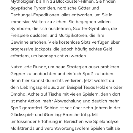
Mythologien bis hin zu Blockbuster-Filmen. Sie finden
ägyptische Pyramiden, nordische Götter und
Dschungel-Expeditionen, alles entworfen, um Sie in
immersive Welten zu ziehen. Sie begegnen wilden
Symbolen, die sich ausdehnen, Scatter-Symbolen, die
Freispiele auslösen, und Multiplikatoren, die Ihre
Gewinne erhöhen. Viele kostenlose Slots verfügen über
progressive Jackpots, die jedoch häufig echtes Geld
erfordern, um beansprucht zu werden.
Nutze jede Runde, um neue Strategien auszuprobieren,
Gegner zu beobachten und einfach Spaß zu haben,
denn hier kannst du nichts verlieren. Jetzt wählst du
dein Lieblingsspiel aus, zum Beispiel Texas Hold’em oder
Omaha. Achte auf Tische mit vielen Spielern, denn dort
ist mehr Action, mehr Abwechslung und deutlich mehr
Spaß garantiert. Sabine ist seit über zehn Jahren in der
Glücksspiel- und iGaming-Branche tätig. Mit
umfassender Erfahrung in Bereichen wie Spielanalyse,
Markttrends und verantwortungsvollem Spielen teilt sie