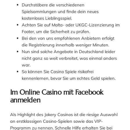
Durchstöbere die verschiedenen
Spielsammlungen und finde dein neues
kostenloses Lieblingsspiel.
Achten Sie auf Malta- oder UKGC-Lizenzierung im
Footer, um die Sicherheit zu prüfen.
Bei den von uns empfohlenen Anbietern erfolgt
die Registrierung innerhalb weniger Minuten.
Nun sind solche Angebote in Deutschland leider
nicht ganz so weit verbreitet, was einmal anders
war.
So können Sie Casino Spiele risikofrei
kennenlernen, bevor Sie um echtes Geld spielen.
Im Online Casino mit Facebook
anmelden
Als Highlight des Jokery Casinos ist die riesige Auswahl
an erstklassigen Casino-Spielen sowie das VIP-
Programm zu nennen. Schnelle Hilfe erhalten Sie bei