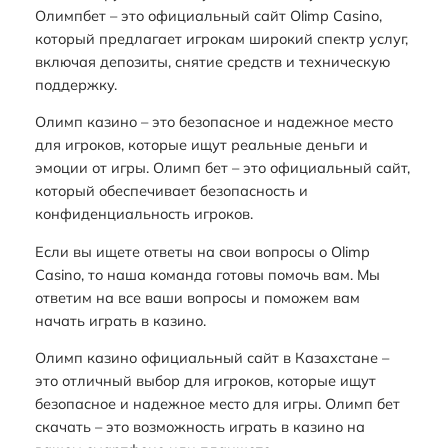
Олимпбет – это официальный сайт Olimp Casino,
который предлагает игрокам широкий спектр услуг,
включая депозиты, снятие средств и техническую
поддержку.
Олимп казино – это безопасное и надежное место
для игроков, которые ищут реальные деньги и
эмоции от игры. Олимп бет – это официальный сайт,
который обеспечивает безопасность и
конфиденциальность игроков.
Если вы ищете ответы на свои вопросы о Olimp
Casino, то наша команда готовы помочь вам. Мы
ответим на все ваши вопросы и поможем вам
начать играть в казино.
Олимп казино официальный сайт в Казахстане –
это отличный выбор для игроков, которые ищут
безопасное и надежное место для игры. Олимп бет
скачать – это возможность играть в казино на