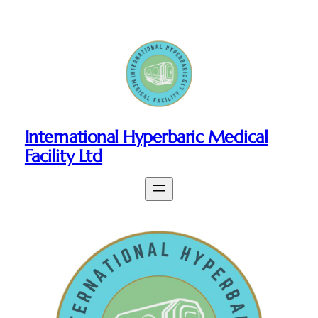
Skip
to
content
International Hyperbaric Medical
Facility Ltd