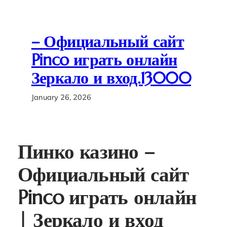
– Официальный сайт
Pinco играть онлайн
Зеркало и вход.13000
January 26, 2026
Пинко казино –
Официальный сайт
Pinco играть онлайн
| Зеркало и вход