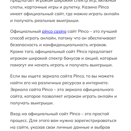
предлагает игрокам широкий спектр игр, включая
слоты, карточные игры и рулетку. Казино Pinco
имеет официальный сайт, где можно играть онлайн
и получать реальные выигрыши.
Официальный
pinco casino
сайт Pinco – это лучший
способ играть онлайн, потому что он обеспечивает
безопасность и конфиденциальность игроков.
Кроме того, официальный сайт Pinco предлагает
игрокам широкий спектр бонусов и акций, которые
помогут им начать играть и получать выигрыши.
Если вы ищете зеркало сайта Pinco, то вы можете
найти его на различных ресурсах в интернете.
Зеркало сайта Pinco – это зеркало официального
сайта, которое позволяет игрокам играть онлайн и
получать выигрыши.
Вход на официальный сайт Pinco – это простой
процесс. Для этого вам нужно зарегистрироваться
на сайте, указав свои личные данные и выбрав