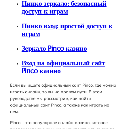
Пинко зеркало: безопасный
доступ к играм
Пинко вход: простой доступ к
играм
Зеркало Pinco казино
Вход на официальный сайт
Pinco казино
Если вы ищете официальный сайт Pinco, где можно
играть онлайн, то вы на правом пути. В этом
руководстве мы рассмотрим, как найти
официальный сайт Pinco, а также как играть на
нем.
Pinco – это популярное онлайн-казино, которое