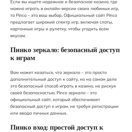
Если вы ищете надежное и безопасное казино, где
можно играть в онлайн-версии своих любимых игр,
то Pinco – это ваш выбор. Официальный сайт Pinco
предлагает широкий спектр игр, включая слоты,
карточные игры и рулетку, чтобы угодить всем
вкусам.
Пинко зеркало: безопасный доступ
к играм
Вам может казаться, что зеркало – это просто
дополнительный доступ к сайту, но на самом деле
это безопасный способ играть в казино, не рискуя
своей безопасностью. Pinco зеркало – это
официальный сайт, который обеспечивает
безопасный доступ к играм, не требуя регистрации
или ввода личных данных.
Пинко вход: простой доступ к