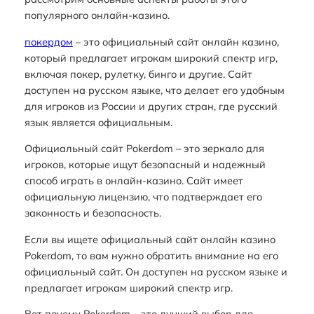
популярного онлайн-казино.
покердом
– это официальный сайт онлайн казино,
который предлагает игрокам широкий спектр игр,
включая покер, рулетку, бинго и другие. Сайт
доступен на русском языке, что делает его удобным
для игроков из России и других стран, где русский
язык является официальным.
Официальный сайт Pokerdom – это зеркало для
игроков, которые ищут безопасный и надежный
способ играть в онлайн-казино. Сайт имеет
официальную лицензию, что подтверждает его
законность и безопасность.
Если вы ищете официальный сайт онлайн казино
Pokerdom, то вам нужно обратить внимание на его
официальный сайт. Он доступен на русском языке и
предлагает игрокам широкий спектр игр.
Вот почему Pokerdom – это лучший выбор для