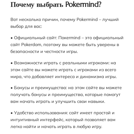
Почему выбрать Pokermind?
Вот несколько причин, почему Pokermind – лучший
выбор для вас:
• Официальный сайт: Покermind – это официальный
сайт Pokerdom, поэтому вы можете быть уверены в
безопасности и честности игры.
• Возможности играть с реальными игроками: на
этом сайте вы можете играть с игроками из всего
мира, что добавляет интереса и динамизма игры.
• Бонусы и преимущества: на этом сайте вы можете
получать бонусы и преимущества, которые помогут
вам начать играть и улучшить свои навыки.
• Удобство использования: сайт имеет простой и
интуитивный интерфейс, который позволяет вам
легко найти и начать играть в любую игру.