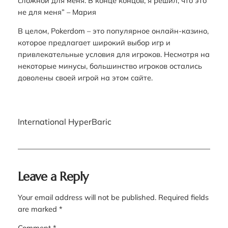
сложной для меня. В конце концов, я решил, что это
не для меня” – Мария
В целом, Pokerdom – это популярное онлайн-казино,
которое предлагает широкий выбор игр и
привлекательные условия для игроков. Несмотря на
некоторые минусы, большинство игроков остались
доволены своей игрой на этом сайте.
International HyperBaric
Leave a Reply
Your email address will not be published.
Required fields
are marked
*
Comment
*