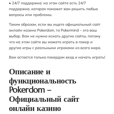
• 24/7 поддержка: на этом сайте есть 24/7
поддержка, которая поможет вам решить любые
вопросы или проблемы.
Таким образом, если вы ищете официальный сайт
онлайн казино Pokerdom, то Pokermind – это ваш
выбор. Вам не нужно искать другие сайты, потому
что на этом сайте вы можете играть в покер и
другие игры с реальными игроками из всего мира.
Вам остается только покердом вход и начать играть!
Описание и
функциональность
Pokerdom –
Официальный сайт
онлайн казино