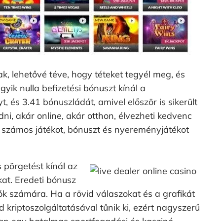
k, lehetővé téve, hogy téteket tegyél meg, és
ik nulla befizetési bónuszt kínál a
és 3.41 bónuszládát, amivel először is sikerült
ni, akár online, akár otthon, élvezheti kedvenc
k számos játékot, bónuszt és nyereményjátékot
 pörgetést kínál az
kat. Eredeti bónusz
gók számára. Ha a rövid válaszokat és a grafikát
d kriptoszolgáltatásával tűnik ki, ezért nagyszerű