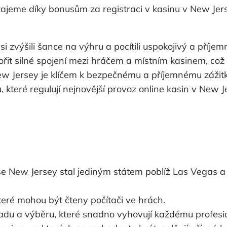
hrajeme díky bonusům za registraci v kasinu v New Je
i zvýšili šance na výhru a pocítili uspokojivý a příje
řit silné spojení mezi hráčem a místním kasinem, což 
ew Jersey je klíčem k bezpečnému a příjemnému zážitk
které regulují nejnovější provoz online kasin v New J
 se New Jersey stal jediným státem poblíž Las Vegas a
které mohou být čteny počítači ve hrách.
ladu a výběru, které snadno vyhovují každému profesio