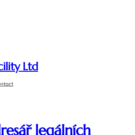
ility Ltd
ntact
resář legálních