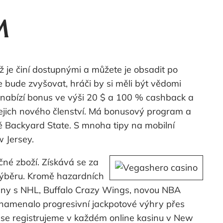
M
ž je činí dostupnými a můžete je obsadit po
e bude zvyšovat, hráči by si měli být vědomi
e nabízí bonus ve výši 20 $ a 100 % cashback a
jejich nového členství. Má bonusový program a
dě Backyard State. S mnoha tipy na mobilní
w Jersey.
čné zboží. Získává se za
 výběru. Kromě hazardních
pojeny s NHL, Buffalo Crazy Wings, novou NBA
znamenalo progresivní jackpotové výhry přes
hni se registrujeme v každém online kasinu v New