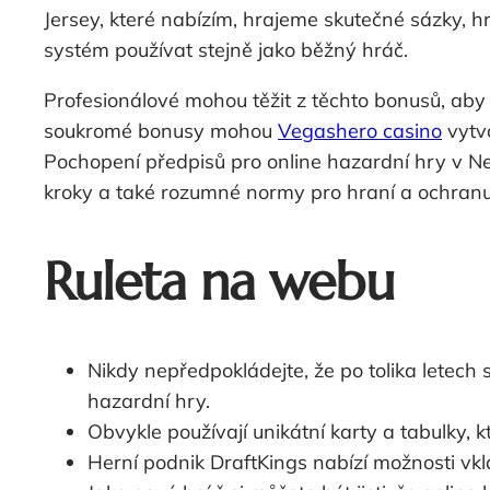
Jersey, které nabízím, hrajeme skutečné sázky, 
systém používat stejně jako běžný hráč.
Profesionálové mohou těžit z těchto bonusů, aby s
soukromé bonusy mohou
Vegashero casino
vytvo
Pochopení předpisů pro online hazardní hry v N
kroky a také rozumné normy pro hraní a ochranu, 
Ruleta na webu
Nikdy nepředpokládejte, že po tolika letech
hazardní hry.
Obvykle používají unikátní karty a tabulky, 
Herní podnik DraftKings nabízí možnosti vk