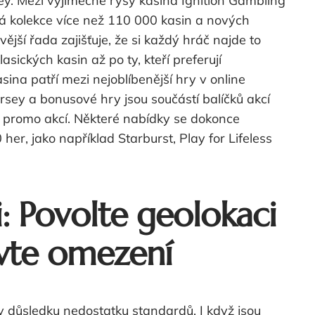
ey. Mezi výjimečné rysy kasina Ignition Gambling
hlá kolekce více než 110 000 kasin a nových
vější řada zajišťuje, že si každý hráč najde to
asických kasin až po ty, kteří preferují
asina patří mezi nejoblíbenější hry v online
sey a bonusové hry jsou součástí balíčků akcí
h promo akcí. Některé nabídky se dokonce
her, jako například Starburst, Play for Lifeless
i: Povolte geolokaci
avte omezení
v důsledku nedostatku standardů. I když jsou