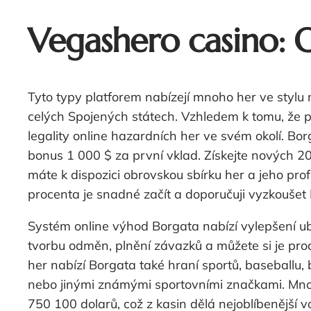
Vegashero casino:
Tyto typy platforem nabízejí mnoho her ve stylu 
celých Spojených státech. Vzhledem k tomu, že po
legality online hazardních her ve svém okolí. B
bonus 1 000 $ za první vklad. Získejte nových 2
máte k dispozici obrovskou sbírku her a jeho pr
procenta je snadné začít a doporučuji vyzkoušet 
Systém online výhod Borgata nabízí vylepšení uby
tvorbu odměn, plnění závazků a můžete si je pro
her nabízí Borgata také hraní sportů, baseballu,
nebo jinými známými sportovními značkami. Mnoh
750 100 dolarů, což z kasin dělá nejoblíbenější v