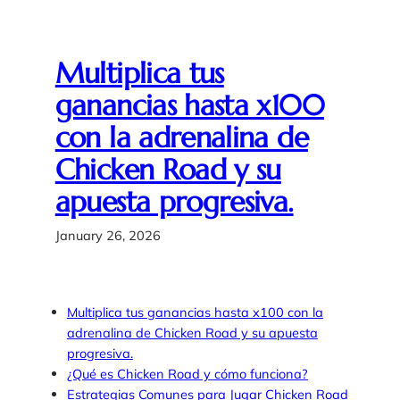
Multiplica tus
ganancias hasta x100
con la adrenalina de
Chicken Road y su
apuesta progresiva.
January 26, 2026
Multiplica tus ganancias hasta x100 con la
adrenalina de Chicken Road y su apuesta
progresiva.
¿Qué es Chicken Road y cómo funciona?
Estrategias Comunes para Jugar Chicken Road