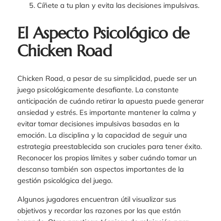
Cíñete a tu plan y evita las decisiones impulsivas.
El Aspecto Psicológico de
Chicken Road
Chicken Road, a pesar de su simplicidad, puede ser un
juego psicológicamente desafiante. La constante
anticipación de cuándo retirar la apuesta puede generar
ansiedad y estrés. Es importante mantener la calma y
evitar tomar decisiones impulsivas basadas en la
emoción. La disciplina y la capacidad de seguir una
estrategia preestablecida son cruciales para tener éxito.
Reconocer los propios límites y saber cuándo tomar un
descanso también son aspectos importantes de la
gestión psicológica del juego.
Algunos jugadores encuentran útil visualizar sus
objetivos y recordar las razones por las que están