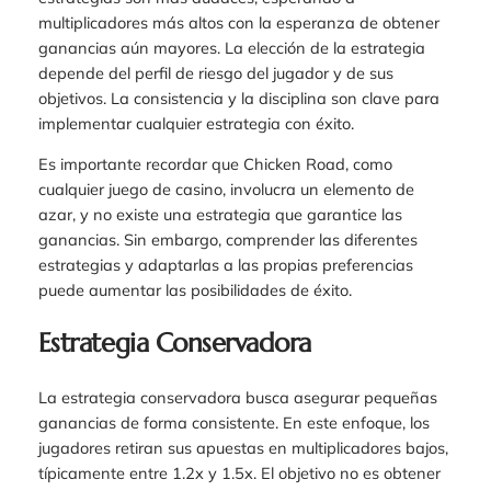
multiplicadores más altos con la esperanza de obtener
ganancias aún mayores. La elección de la estrategia
depende del perfil de riesgo del jugador y de sus
objetivos. La consistencia y la disciplina son clave para
implementar cualquier estrategia con éxito.
Es importante recordar que Chicken Road, como
cualquier juego de casino, involucra un elemento de
azar, y no existe una estrategia que garantice las
ganancias. Sin embargo, comprender las diferentes
estrategias y adaptarlas a las propias preferencias
puede aumentar las posibilidades de éxito.
Estrategia Conservadora
La estrategia conservadora busca asegurar pequeñas
ganancias de forma consistente. En este enfoque, los
jugadores retiran sus apuestas en multiplicadores bajos,
típicamente entre 1.2x y 1.5x. El objetivo no es obtener