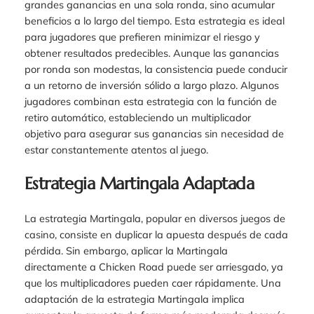
grandes ganancias en una sola ronda, sino acumular
beneficios a lo largo del tiempo. Esta estrategia es ideal
para jugadores que prefieren minimizar el riesgo y
obtener resultados predecibles. Aunque las ganancias
por ronda son modestas, la consistencia puede conducir
a un retorno de inversión sólido a largo plazo. Algunos
jugadores combinan esta estrategia con la función de
retiro automático, estableciendo un multiplicador
objetivo para asegurar sus ganancias sin necesidad de
estar constantemente atentos al juego.
Estrategia Martingala Adaptada
La estrategia Martingala, popular en diversos juegos de
casino, consiste en duplicar la apuesta después de cada
pérdida. Sin embargo, aplicar la Martingala
directamente a Chicken Road puede ser arriesgado, ya
que los multiplicadores pueden caer rápidamente. Una
adaptación de la estrategia Martingala implica