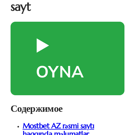
sayt
▶️
OYNA
Содержимое
Mostbet AZ rəsmi saytı
haqqında məlumatlar