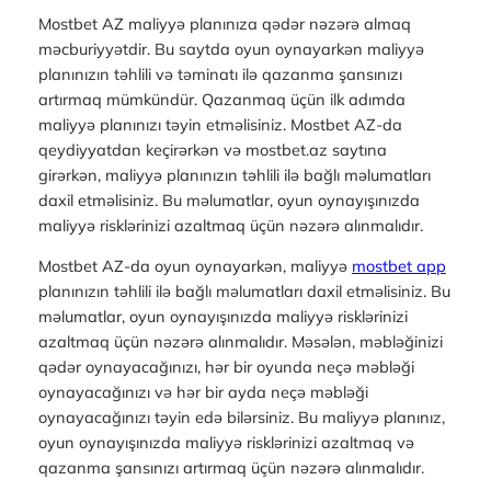
Mostbet AZ maliyyə planınıza qədər nəzərə almaq
məcburiyyətdir. Bu saytda oyun oynayarkən maliyyə
planınızın təhlili və təminatı ilə qazanma şansınızı
artırmaq mümkündür. Qazanmaq üçün ilk adımda
maliyyə planınızı təyin etməlisiniz. Mostbet AZ-da
qeydiyyatdan keçirərkən və mostbet.az saytına
girərkən, maliyyə planınızın təhlili ilə bağlı məlumatları
daxil etməlisiniz. Bu məlumatlar, oyun oynayışınızda
maliyyə risklərinizi azaltmaq üçün nəzərə alınmalıdır.
Mostbet AZ-da oyun oynayarkən, maliyyə
mostbet app
planınızın təhlili ilə bağlı məlumatları daxil etməlisiniz. Bu
məlumatlar, oyun oynayışınızda maliyyə risklərinizi
azaltmaq üçün nəzərə alınmalıdır. Məsələn, məbləğinizi
qədər oynayacağınızı, hər bir oyunda neçə məbləği
oynayacağınızı və hər bir ayda neçə məbləği
oynayacağınızı təyin edə bilərsiniz. Bu maliyyə planınız,
oyun oynayışınızda maliyyə risklərinizi azaltmaq və
qazanma şansınızı artırmaq üçün nəzərə alınmalıdır.