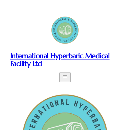
Skip
to
content
International Hyperbaric Medical
Facility Ltd