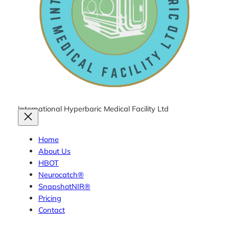
International Hyperbaric Medical Facility Ltd
Home
About Us
HBOT
Neurocatch®
SnapshotNIR®
Pricing
Contact