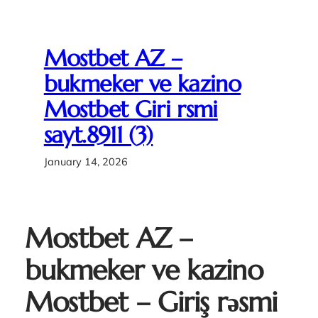
Mostbet AZ –
bukmeker ve kazino
Mostbet Giri rsmi
sayt.8911 (3)
January 14, 2026
Mostbet AZ –
bukmeker ve kazino
Mostbet – Giriş rəsmi