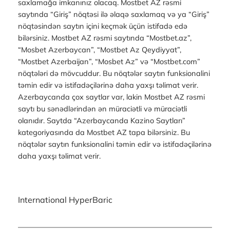
saxlamağa imkanınız olacaq. Mostbet AZ rəsmi
saytında “Giriş” nöqtəsi ilə əlaqə saxlamaq və ya “Giriş”
nöqtəsindən saytın içini keçmək üçün istifadə edə
bilərsiniz. Mostbet AZ rəsmi saytında “Mostbet.az”,
“Mosbet Azerbaycan”, “Mostbet Az Qeydiyyat”,
“Mostbet Azerbaijan”, “Mosbet Az” və “Mostbet.com”
nöqtələri də mövcuddur. Bu nöqtələr saytın funksionalini
təmin edir və istifadəçilərinə daha yaxşı təlimat verir.
Azerbaycanda çox saytlar var, lakin Mostbet AZ rəsmi
saytı bu sənədlərindən ən müraciətli və müraciətli
olanıdır. Saytda “Azerbaycanda Kazino Saytları”
kategoriyasında da Mostbet AZ tapa bilərsiniz. Bu
nöqtələr saytın funksionalini təmin edir və istifadəçilərinə
daha yaxşı təlimat verir.
International HyperBaric