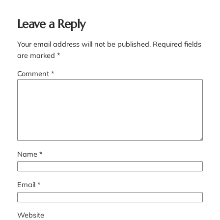
Leave a Reply
Your email address will not be published.
Required fields
are marked
*
Comment
*
Name
*
Email
*
Website