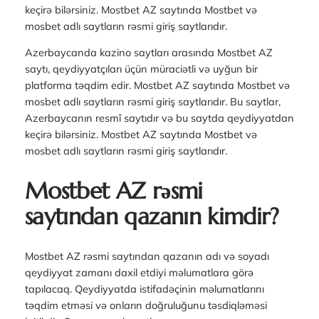
keçirə bilərsiniz. Mostbet AZ saytında Mostbet və
mosbet adlı saytların rəsmi giriş saytlarıdır.
Azerbaycanda kazino saytları arasında Mostbet AZ
saytı, qeydiyyatçıları üçün müraciətli və uyğun bir
platforma təqdim edir. Mostbet AZ saytında Mostbet və
mosbet adlı saytların rəsmi giriş saytlarıdır. Bu saytlar,
Azerbaycanın resmî saytıdır və bu saytda qeydiyyatdan
keçirə bilərsiniz. Mostbet AZ saytında Mostbet və
mosbet adlı saytların rəsmi giriş saytlarıdır.
Mostbet AZ rəsmi
saytından qazanın kimdir?
Mostbet AZ rəsmi saytından qazanın adı və soyadı
qeydiyyat zamanı daxil etdiyi məlumatlara görə
tapılacaq. Qeydiyyatda istifadəçinin məlumatlarını
təqdim etməsi və onların doğruluğunu təsdiqləməsi