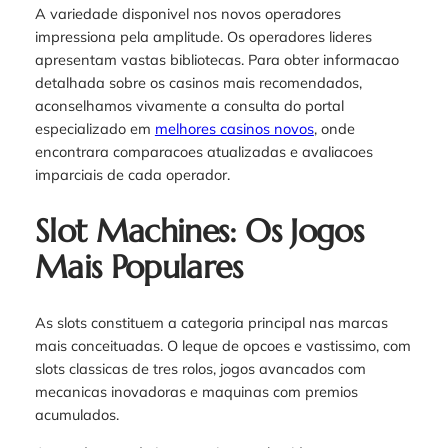
A variedade disponivel nos novos operadores
impressiona pela amplitude. Os operadores lideres
apresentam vastas bibliotecas. Para obter informacao
detalhada sobre os casinos mais recomendados,
aconselhamos vivamente a consulta do portal
especializado em
melhores casinos novos
, onde
encontrara comparacoes atualizadas e avaliacoes
imparciais de cada operador.
Slot Machines: Os Jogos
Mais Populares
As slots constituem a categoria principal nas marcas
mais conceituadas. O leque de opcoes e vastissimo, com
slots classicas de tres rolos, jogos avancados com
mecanicas inovadoras e maquinas com premios
acumulados.