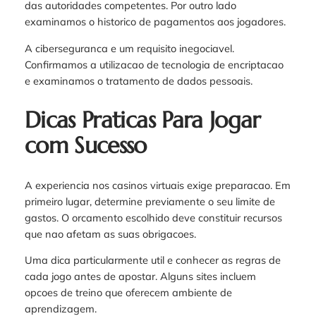
das autoridades competentes. Por outro lado
examinamos o historico de pagamentos aos jogadores.
A ciberseguranca e um requisito inegociavel.
Confirmamos a utilizacao de tecnologia de encriptacao
e examinamos o tratamento de dados pessoais.
Dicas Praticas Para Jogar
com Sucesso
A experiencia nos casinos virtuais exige preparacao. Em
primeiro lugar, determine previamente o seu limite de
gastos. O orcamento escolhido deve constituir recursos
que nao afetam as suas obrigacoes.
Uma dica particularmente util e conhecer as regras de
cada jogo antes de apostar. Alguns sites incluem
opcoes de treino que oferecem ambiente de
aprendizagem.