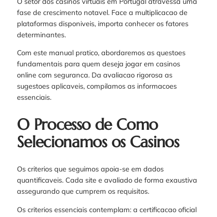
O setor dos casinos virtuais em Portugal atravessa uma
fase de crescimento notavel. Face a multiplicacao de
plataformas disponiveis, importa conhecer os fatores
determinantes.
Com este manual pratico, abordaremos as questoes
fundamentais para quem deseja jogar em casinos
online com seguranca. Da avaliacao rigorosa as
sugestoes aplicaveis, compilamos as informacoes
essenciais.
O Processo de Como
Selecionamos os Casinos
Os criterios que seguimos apoia-se em dados
quantificaveis. Cada site e avaliado de forma exaustiva
assegurando que cumprem os requisitos.
Os criterios essenciais contemplam: a certificacao oficial