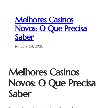
Melhores Casinos
Novos: O Que Precisa
Saber
January 14, 2026
Melhores Casinos
Novos: O Que Precisa
Saber