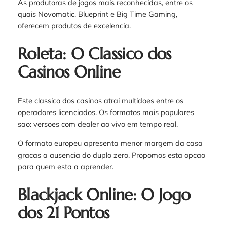
As produtoras de jogos mais reconhecidas, entre os
quais Novomatic, Blueprint e Big Time Gaming,
oferecem produtos de excelencia.
Roleta: O Classico dos
Casinos Online
Este classico dos casinos atrai multidoes entre os
operadores licenciados. Os formatos mais populares
sao: versoes com dealer ao vivo em tempo real.
O formato europeu apresenta menor margem da casa
gracas a ausencia do duplo zero. Propomos esta opcao
para quem esta a aprender.
Blackjack Online: O Jogo
dos 21 Pontos