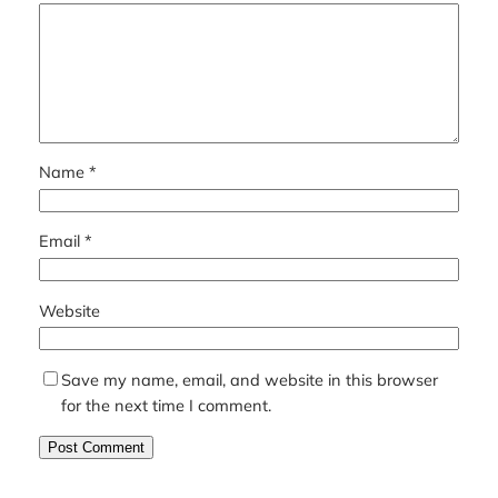
Name
*
Email
*
Website
Save my name, email, and website in this browser
for the next time I comment.