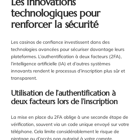
Les innovations
technologiques pour
renforcer la sécurité
Les casinos de confiance investissent dans des
technologies avancées pour sécuriser davantage leurs
plateformes. L’authentification à deux facteurs (2FA),
l’intelligence artificielle (IA) et d’autres systèmes
innovants rendent le processus d’inscription plus sûr et
transparent.
Utilisation de l’authentification à
deux facteurs lors de l’inscription
La mise en place du 2FA oblige à une seconde étape de
vérification, souvent via un code unique envoyé sur votre
téléphone. Cela limite considérablement le risque de
piratage ou d’accès non autorisé à votre compte.