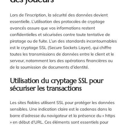
Lors de l’inscription, la sécurité des données devient
essentielle. L’utilisation des protocoles de cryptage
avancés assure que vos informations restent
confidentielles et sécurisées contre toute tentative de
piratage ou de fuite. L’un des standards incontournables
est le cryptage
SSL (Secure Sockets Layer)
, qui chiffre
toutes les transmissions de données entre le client et le
serveur, notamment lors des opérations financières ou
de la soumission de documents d’identité.
Utilisation du cryptage SSL pour
sécuriser les transactions
Les sites fiables utilisent SSL pour protéger les données
sensibles. Une indication claire est le cadenas dans la
barre d’adresse du navigateur et la présence du « https
» en début d’URL. Ces éléments sont essentiels pour