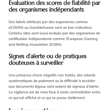
Évaluation des scores de fiabilité par
des organismes indépendants
Des labels attribués par des organismes comme
eCOGRA ou GambleAware sont un bon indicateur.
Certains sites sont aussi évalués par des organismes de
certification indépendante comme l’European Gaming
and Betting Association (EGBA).
Signes d’alerte ou de pratiques
douteuses à surveiller
Une présence d’avis négatifs non traités, des retards
systématiques de paiement ou la difficulté à accéder
aux documents légaux sont autant de signaux d’alerte.
La vigilance est de mise face à toute contradiction entre
ce qui est affiché et ce qui se passe réellement.