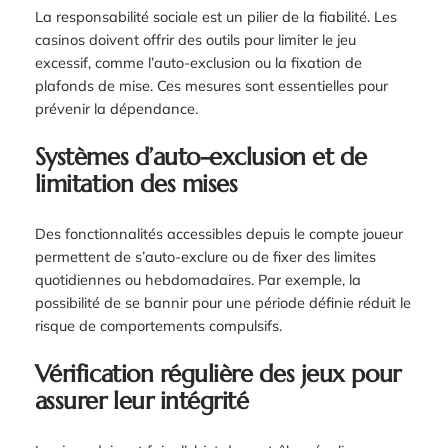
La responsabilité sociale est un pilier de la fiabilité. Les
casinos doivent offrir des outils pour limiter le jeu
excessif, comme l’auto-exclusion ou la fixation de
plafonds de mise. Ces mesures sont essentielles pour
prévenir la dépendance.
Systèmes d’auto-exclusion et de
limitation des mises
Des fonctionnalités accessibles depuis le compte joueur
permettent de s’auto-exclure ou de fixer des limites
quotidiennes ou hebdomadaires. Par exemple, la
possibilité de se bannir pour une période définie réduit le
risque de comportements compulsifs.
Vérification régulière des jeux pour
assurer leur intégrité