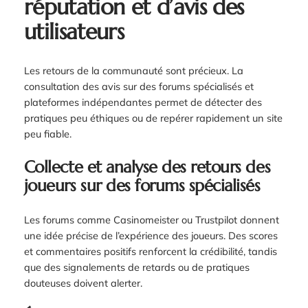
réputation et d’avis des
utilisateurs
Les retours de la communauté sont précieux. La
consultation des avis sur des forums spécialisés et
plateformes indépendantes permet de détecter des
pratiques peu éthiques ou de repérer rapidement un site
peu fiable.
Collecte et analyse des retours des
joueurs sur des forums spécialisés
Les forums comme Casinomeister ou Trustpilot donnent
une idée précise de l’expérience des joueurs. Des scores
et commentaires positifs renforcent la crédibilité, tandis
que des signalements de retards ou de pratiques
douteuses doivent alerter.