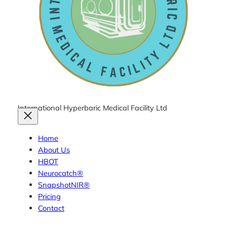
International Hyperbaric Medical Facility Ltd
Home
About Us
HBOT
Neurocatch®
SnapshotNIR®
Pricing
Contact