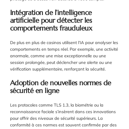
Intégration de l’intelligence
artificielle pour détecter les
comportements frauduleux
De plus en plus de casinos utilisent l’IA pour analyser les
comportements en temps réel. Par exemple, une activité
anormale, comme une mise exceptionnelle ou une
session prolongée, peut déclencher une alerte ou une
vérification supplémentaire, renforçant la sécurité.
Adoption de nouvelles normes de
sécurité en ligne
Les protocoles comme TLS 1.3, la biométrie ou la
reconnaissance faciale s’insèrent dans ces innovations
pour offrir des niveaux de sécurité supérieurs. La
conformité à ces normes est souvent confirmée par des