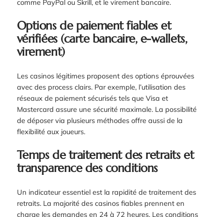
comme PayPal ou Skrill, et le virement bancaire.
Options de paiement fiables et
vérifiées (carte bancaire, e-wallets,
virement)
Les casinos légitimes proposent des options éprouvées
avec des process clairs. Par exemple, l’utilisation des
réseaux de paiement sécurisés tels que Visa et
Mastercard assure une sécurité maximale. La possibilité
de déposer via plusieurs méthodes offre aussi de la
flexibilité aux joueurs.
Temps de traitement des retraits et
transparence des conditions
Un indicateur essentiel est la rapidité de traitement des
retraits. La majorité des casinos fiables prennent en
charge les demandes en 24 à 72 heures. Les conditions