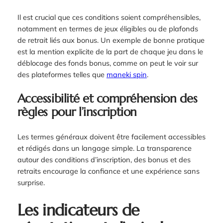
Il est crucial que ces conditions soient compréhensibles,
notamment en termes de jeux éligibles ou de plafonds
de retrait liés aux bonus. Un exemple de bonne pratique
est la mention explicite de la part de chaque jeu dans le
déblocage des fonds bonus, comme on peut le voir sur
des plateformes telles que
maneki spin
.
Accessibilité et compréhension des
règles pour l’inscription
Les termes généraux doivent être facilement accessibles
et rédigés dans un langage simple. La transparence
autour des conditions d’inscription, des bonus et des
retraits encourage la confiance et une expérience sans
surprise.
Les indicateurs de