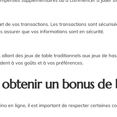
écompenses supplémentaires ou à commencer à jouer av
et de vos transactions. Les transactions sont sécuris
s assurer que vos informations sont en sécurité.
allant des jeux de table traditionnels aux jeux de ha
dent à vos goûts et à vos préférences.
r obtenir un bonus de
 en ligne, il est important de respecter certaines cond