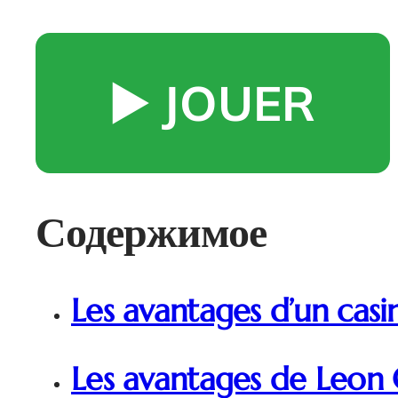
▶️ JOUER
Содержимое
Les avantages d’un casin
Les avantages de Leon 