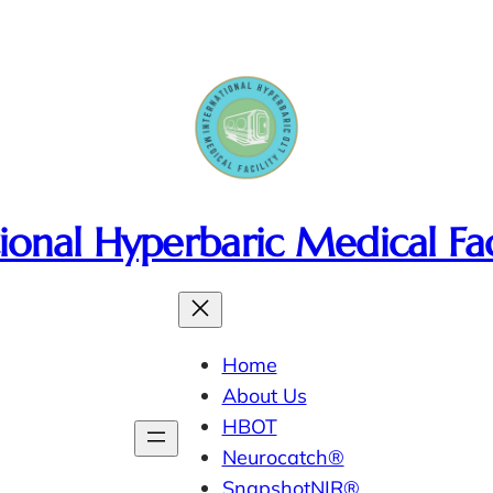
ional Hyperbaric Medical Fac
Home
About Us
HBOT
Neurocatch®
SnapshotNIR®