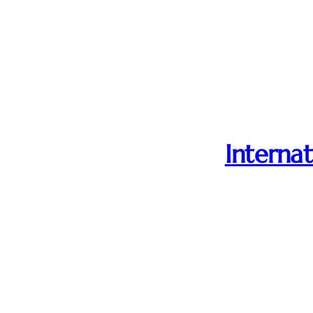
Skip
to
content
Internat