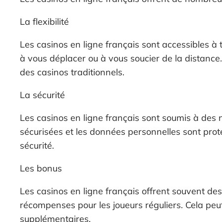
La flexibilité
Les casinos en ligne français sont accessibles à 
à vous déplacer ou à vous soucier de la distance.
des casinos traditionnels.
La sécurité
Les casinos en ligne français sont soumis à des 
sécurisées et les données personnelles sont pro
sécurité.
Les bonus
Les casinos en ligne français offrent souvent de
récompenses pour les joueurs réguliers. Cela p
supplémentaires.