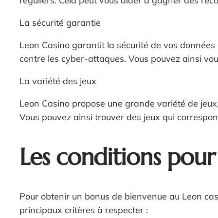
réguliers. Cela peut vous aider à gagner des r
La sécurité garantie
Leon Casino garantit la sécurité de vos données 
contre les cyber-attaques. Vous pouvez ainsi vou
La variété des jeux
Leon Casino propose une grande variété de jeux, 
Vous pouvez ainsi trouver des jeux qui correspon
Les conditions pou
Pour obtenir un bonus de bienvenue au Leon casino
principaux critères à respecter :