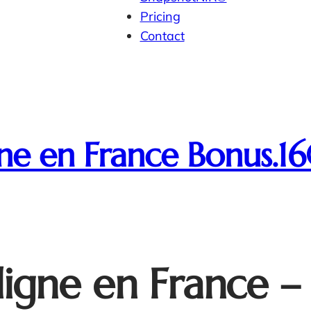
Pricing
Contact
gne en France Bonus.1
ligne en France –