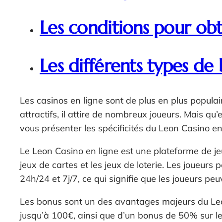
Les conditions pour ob
Les différents types de 
Les casinos en ligne sont de plus en plus populai
attractifs, il attire de nombreux joueurs. Mais qu’
vous présenter les spécificités du Leon Casino en
Le Leon Casino en ligne est une plateforme de jeu 
jeux de cartes et les jeux de loterie. Les joueurs
24h/24 et 7j/7, ce qui signifie que les joueurs pe
Les bonus sont un des avantages majeurs du Leo
jusqu’à 100€, ainsi que d’un bonus de 50% sur le