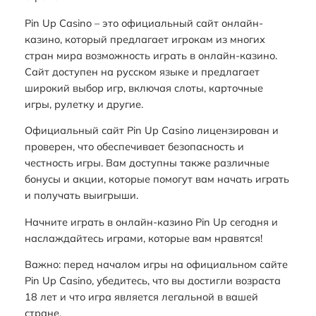
Pin Up Casino – это официальный сайт онлайн-
казино, который предлагает игрокам из многих
стран мира возможность играть в онлайн-казино.
Сайт доступен на русском языке и предлагает
широкий выбор игр, включая слоты, карточные
игры, рулетку и другие.
Официальный сайт Pin Up Casino лицензирован и
проверен, что обеспечивает безопасность и
честность игры. Вам доступны также различные
бонусы и акции, которые помогут вам начать играть
и получать выигрыши.
Начните играть в онлайн-казино Pin Up сегодня и
наслаждайтесь играми, которые вам нравятся!
Важно: перед началом игры на официальном сайте
Pin Up Casino, убедитесь, что вы достигли возраста
18 лет и что игра является легальной в вашей
стране.