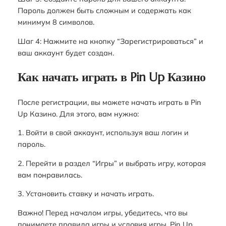
Пароль должен быть сложным и содержать как
минимум 8 символов.
Шаг 4: Нажмите на кнопку “Зарегистрироваться” и
ваш аккаунт будет создан.
Как начать играть в Pin Up Казино
После регистрации, вы можете начать играть в Pin
Up Казино. Для этого, вам нужно:
1. Войти в свой аккаунт, используя ваш логин и
пароль.
2. Перейти в раздел “Игры” и выбрать игру, которая
вам понравилась.
3. Установить ставку и начать играть.
Важно! Перед началом игры, убедитесь, что вы
понимаете правила игры и условия игры. Pin Up