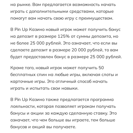
на рынке. Вам предлагается возможность начать
играть с дополнительными средствами, которые
помогут вам начать свою игру с преимуществом.
В Pin Up Казино новый игрок может получить бонус
на депозит в размере 125% от суммы депозита, но
не более 25 000 рублей. Это означает, что если вы
сделаете депозит в размере 20 000 рублей, то вам
будет предоставлен бонус в размере 25 000 рублей.
Кроме того, новый игрок может получить 50
бесплатных спин на любые игры, включая слоты и
карточные игры. Это отличный способ начать
играть и испытать свои навыки.
В Pin Up Казино также предлагается программа
лояльности, которая позволяет игрокам получать
бонусы и акции за каждую сделанную ставку. Это
означает, что чем больше вы играете, тем больше
бонусов и акций вы получаете.