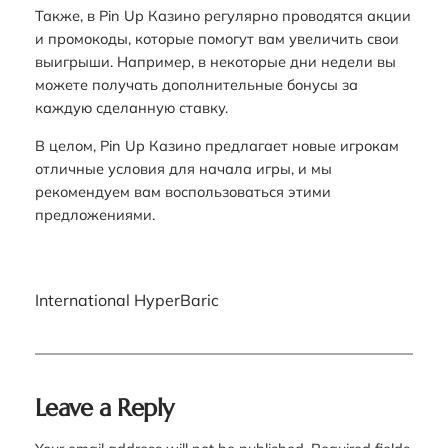
Также, в Pin Up Казино регулярно проводятся акции
и промокоды, которые помогут вам увеличить свои
выигрыши. Например, в некоторые дни недели вы
можете получать дополнительные бонусы за
каждую сделанную ставку.
В целом, Pin Up Казино предлагает новые игрокам
отличные условия для начала игры, и мы
рекомендуем вам воспользоваться этими
предложениями.
International HyperBaric
Leave a Reply