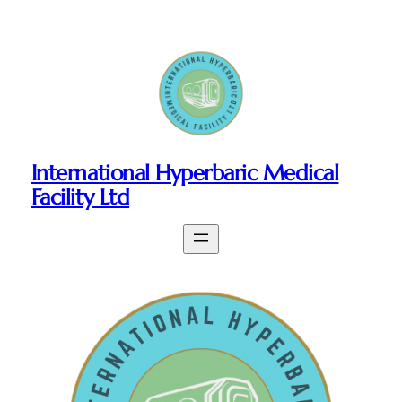
Skip
to
content
International Hyperbaric Medical
Facility Ltd