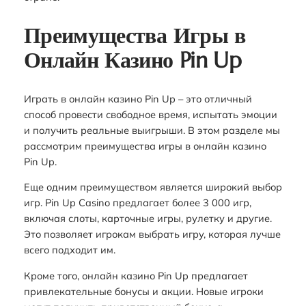
Преимущества Игры в
Онлайн Казино Pin Up
Играть в онлайн казино Pin Up – это отличный
способ провести свободное время, испытать эмоции
и получить реальные выигрыши. В этом разделе мы
рассмотрим преимущества игры в онлайн казино
Pin Up.
Еще одним преимуществом является широкий выбор
игр. Pin Up Casino предлагает более 3 000 игр,
включая слоты, карточные игры, рулетку и другие.
Это позволяет игрокам выбрать игру, которая лучше
всего подходит им.
Кроме того, онлайн казино Pin Up предлагает
привлекательные бонусы и акции. Новые игроки