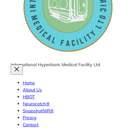
International Hyperbaric Medical Facility Ltd
Home
About Us
HBOT
Neurocatch®
SnapshotNIR®
Pricing
Contact