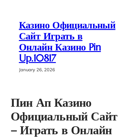
Казино Официальный
Сайт Играть в
Онлайн Казино Pin
Up.10817
January 26, 2026
Пин Ап Казино
Официальный Сайт
– Играть в Онлайн