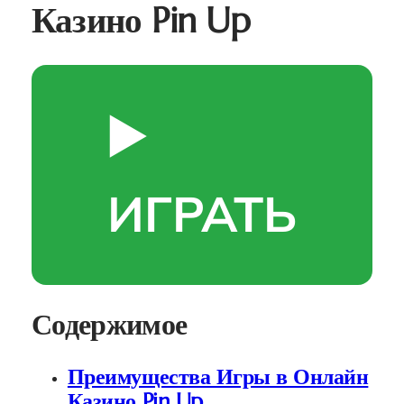
Казино Pin Up
▶️
ИГРАТЬ
Содержимое
Преимущества Игры в Онлайн
Казино Pin Up