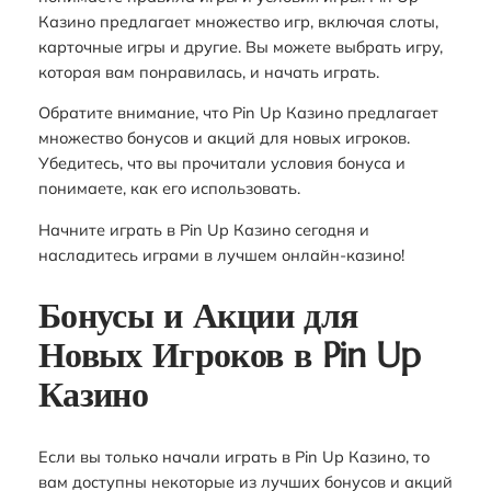
Казино предлагает множество игр, включая слоты,
карточные игры и другие. Вы можете выбрать игру,
которая вам понравилась, и начать играть.
Обратите внимание, что Pin Up Казино предлагает
множество бонусов и акций для новых игроков.
Убедитесь, что вы прочитали условия бонуса и
понимаете, как его использовать.
Начните играть в Pin Up Казино сегодня и
насладитесь играми в лучшем онлайн-казино!
Бонусы и Акции для
Новых Игроков в Pin Up
Казино
Если вы только начали играть в Pin Up Казино, то
вам доступны некоторые из лучших бонусов и акций