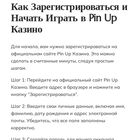
Как Зарегистрироваться и
Начать Играть в Pin Up
Казино
Для начала, вам нужно зарегистрироваться на
официальном сайте Pin Up Казино. Это можно
сделать в считанные минуты, следуя простым
шагам.
Шаг 1: Перейдите на официальный сайт Pin Up
Казино. Введите адрес в браузере и нажмите на
кнопку “Зарегистрироваться”.
Шаг 2: Введите свои личные данные, включая имя,
фамилию, дату рождения и адрес электронной
почты. Убедитесь, что все поля заполнены
корректно.
Шаг 3: Создайте пароль для вашего аккаунта.