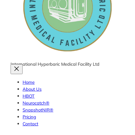
International Hyperbaric Medical Facility Ltd
Home
About Us
HBOT
Neurocatch®
SnapshotNIR®
Pricing
Contact