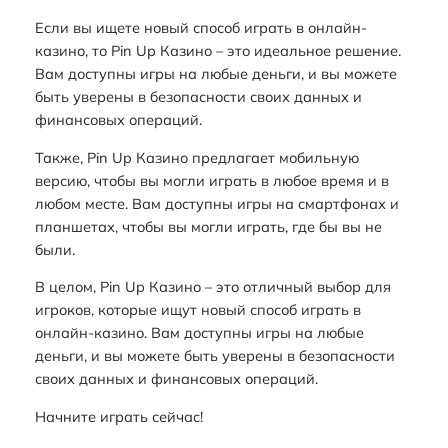
Если вы ищете новый способ играть в онлайн-
казино, то Pin Up Казино – это идеальное решение.
Вам доступны игры на любые деньги, и вы можете
быть уверены в безопасности своих данных и
финансовых операций.
Также, Pin Up Казино предлагает мобильную
версию, чтобы вы могли играть в любое время и в
любом месте. Вам доступны игры на смартфонах и
планшетах, чтобы вы могли играть, где бы вы не
были.
В целом, Pin Up Казино – это отличный выбор для
игроков, которые ищут новый способ играть в
онлайн-казино. Вам доступны игры на любые
деньги, и вы можете быть уверены в безопасности
своих данных и финансовых операций.
Начните играть сейчас!