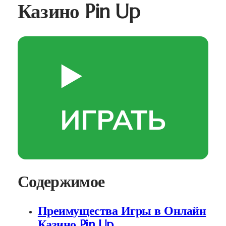
Казино Pin Up
▶️
ИГРАТЬ
Содержимое
Преимущества Игры в Онлайн
Казино Pin Up