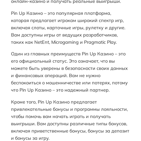
онлайн-казино и получать реальные выигрыши.
Pin Up Казино – это популярная платформа,
которая предлагает игрокам широкий спектр игр,
включая слоты, карточные игры, рулетку и другие.
Вам доступны игры от ведущих разработчиков,
таких как NetEnt, Microgaming и Pragmatic Play.
Один из главных преимуществ Pin Up Казино – это
его официальный статус. Это означает, что вы
можете быть уверены в безопасности своих данных
и финансовых операций. Вам не нужно
беспокоиться о мошенничестве или потерях, потому
что Pin Up Казино – это надежный партнер.
Кроме того, Pin Up Казино предлагает
привлекательные бонусы и программы лояльности,
чтобы помочь вам начать играть и получать
выигрыши. Вам доступны различные типы бонусов,
включая приветственные бонусы, бонусы за депозит
и бонусы за игру.