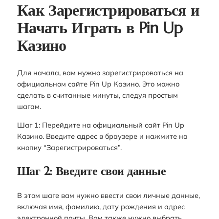
Как Зарегистрироваться и
Начать Играть в Pin Up
Казино
Для начала, вам нужно зарегистрироваться на
официальном сайте Pin Up Казино. Это можно
сделать в считанные минуты, следуя простым
шагам.
Шаг 1: Перейдите на официальный сайт Pin Up
Казино. Введите адрес в браузере и нажмите на
кнопку “Зарегистрироваться”.
Шаг 2: Введите свои данные
В этом шаге вам нужно ввести свои личные данные,
включая имя, фамилию, дату рождения и адрес
электронной почты. Вам также нужно выбрать