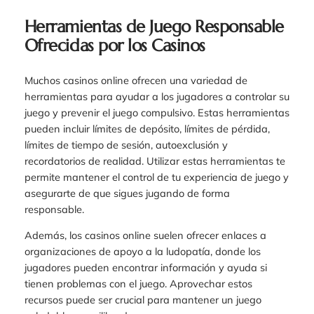
Herramientas de Juego Responsable
Ofrecidas por los Casinos
Muchos casinos online ofrecen una variedad de
herramientas para ayudar a los jugadores a controlar su
juego y prevenir el juego compulsivo. Estas herramientas
pueden incluir límites de depósito, límites de pérdida,
límites de tiempo de sesión, autoexclusión y
recordatorios de realidad. Utilizar estas herramientas te
permite mantener el control de tu experiencia de juego y
asegurarte de que sigues jugando de forma
responsable.
Además, los casinos online suelen ofrecer enlaces a
organizaciones de apoyo a la ludopatía, donde los
jugadores pueden encontrar información y ayuda si
tienen problemas con el juego. Aprovechar estos
recursos puede ser crucial para mantener un juego