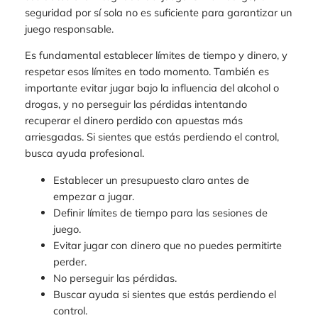
seguridad por sí sola no es suficiente para garantizar un
juego responsable.
Es fundamental establecer límites de tiempo y dinero, y
respetar esos límites en todo momento. También es
importante evitar jugar bajo la influencia del alcohol o
drogas, y no perseguir las pérdidas intentando
recuperar el dinero perdido con apuestas más
arriesgadas. Si sientes que estás perdiendo el control,
busca ayuda profesional.
Establecer un presupuesto claro antes de
empezar a jugar.
Definir límites de tiempo para las sesiones de
juego.
Evitar jugar con dinero que no puedes permitirte
perder.
No perseguir las pérdidas.
Buscar ayuda si sientes que estás perdiendo el
control.