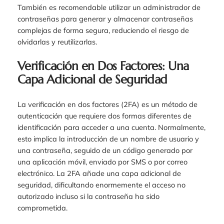
También es recomendable utilizar un administrador de
contraseñas para generar y almacenar contraseñas
complejas de forma segura, reduciendo el riesgo de
olvidarlas y reutilizarlas.
Verificación en Dos Factores: Una
Capa Adicional de Seguridad
La verificación en dos factores (2FA) es un método de
autenticación que requiere dos formas diferentes de
identificación para acceder a una cuenta. Normalmente,
esto implica la introducción de un nombre de usuario y
una contraseña, seguido de un código generado por
una aplicación móvil, enviado por SMS o por correo
electrónico. La 2FA añade una capa adicional de
seguridad, dificultando enormemente el acceso no
autorizado incluso si la contraseña ha sido
comprometida.