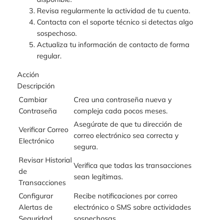
Revisa regularmente la actividad de tu cuenta.
Contacta con el soporte técnico si detectas algo
sospechoso.
Actualiza tu información de contacto de forma
regular.
Acción
Descripción
Cambiar
Crea una contraseña nueva y
Contraseña
compleja cada pocos meses.
Asegúrate de que tu dirección de
Verificar Correo
correo electrónico sea correcta y
Electrónico
segura.
Revisar Historial
Verifica que todas las transacciones
de
sean legítimas.
Transacciones
Configurar
Recibe notificaciones por correo
Alertas de
electrónico o SMS sobre actividades
Seguridad
sospechosas.