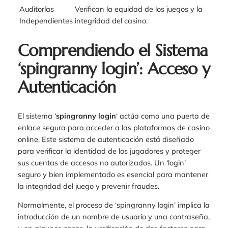
Auditorías
Verifican la equidad de los juegos y la
Independientes
integridad del casino.
Comprendiendo el Sistema
‘spingranny login’: Acceso y
Autenticación
El sistema ‘
spingranny login
‘ actúa como una puerta de
enlace segura para acceder a las plataformas de casino
online. Este sistema de autenticación está diseñado
para verificar la identidad de los jugadores y proteger
sus cuentas de accesos no autorizados. Un ‘login’
seguro y bien implementado es esencial para mantener
la integridad del juego y prevenir fraudes.
Normalmente, el proceso de ‘spingranny login’ implica la
introducción de un nombre de usuario y una contraseña,