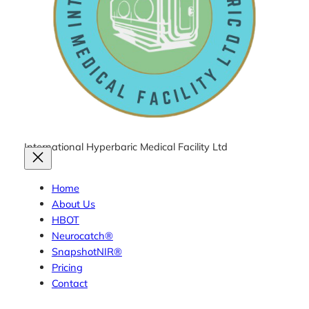
International Hyperbaric Medical Facility Ltd
Home
About Us
HBOT
Neurocatch®
SnapshotNIR®
Pricing
Contact