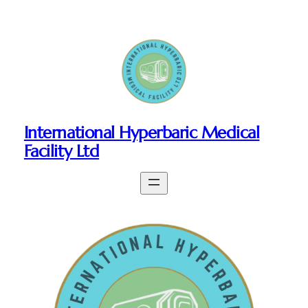
Skip
to
content
International Hyperbaric Medical
Facility Ltd