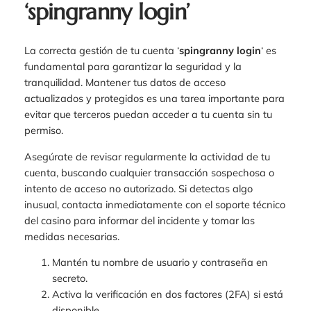
‘spingranny login’
La correcta gestión de tu cuenta ‘
spingranny login
‘ es
fundamental para garantizar la seguridad y la
tranquilidad. Mantener tus datos de acceso
actualizados y protegidos es una tarea importante para
evitar que terceros puedan acceder a tu cuenta sin tu
permiso.
Asegúrate de revisar regularmente la actividad de tu
cuenta, buscando cualquier transacción sospechosa o
intento de acceso no autorizado. Si detectas algo
inusual, contacta inmediatamente con el soporte técnico
del casino para informar del incidente y tomar las
medidas necesarias.
Mantén tu nombre de usuario y contraseña en
secreto.
Activa la verificación en dos factores (2FA) si está
disponible.