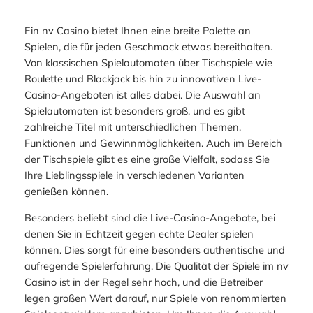
Ein nv Casino bietet Ihnen eine breite Palette an
Spielen, die für jeden Geschmack etwas bereithalten.
Von klassischen Spielautomaten über Tischspiele wie
Roulette und Blackjack bis hin zu innovativen Live-
Casino-Angeboten ist alles dabei. Die Auswahl an
Spielautomaten ist besonders groß, und es gibt
zahlreiche Titel mit unterschiedlichen Themen,
Funktionen und Gewinnmöglichkeiten. Auch im Bereich
der Tischspiele gibt es eine große Vielfalt, sodass Sie
Ihre Lieblingsspiele in verschiedenen Varianten
genießen können.
Besonders beliebt sind die Live-Casino-Angebote, bei
denen Sie in Echtzeit gegen echte Dealer spielen
können. Dies sorgt für eine besonders authentische und
aufregende Spielerfahrung. Die Qualität der Spiele im nv
Casino ist in der Regel sehr hoch, und die Betreiber
legen großen Wert darauf, nur Spiele von renommierten