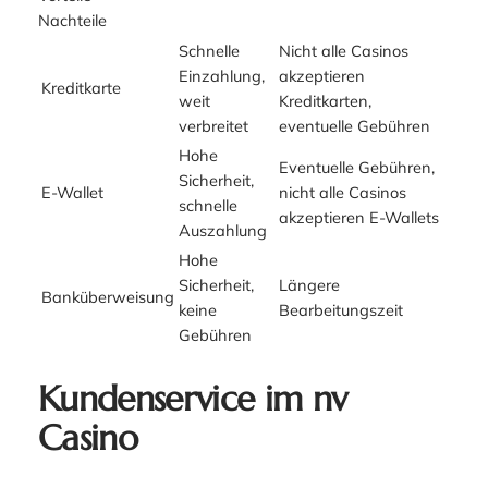
Nachteile
Schnelle
Nicht alle Casinos
Einzahlung,
akzeptieren
Kreditkarte
weit
Kreditkarten,
verbreitet
eventuelle Gebühren
Hohe
Eventuelle Gebühren,
Sicherheit,
E-Wallet
nicht alle Casinos
schnelle
akzeptieren E-Wallets
Auszahlung
Hohe
Sicherheit,
Längere
Banküberweisung
keine
Bearbeitungszeit
Gebühren
Kundenservice im nv
Casino