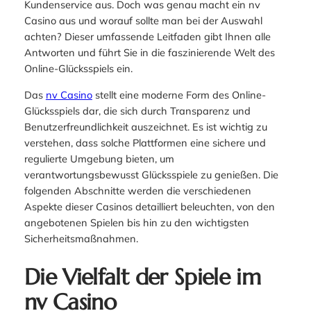
Kundenservice aus. Doch was genau macht ein nv
Casino aus und worauf sollte man bei der Auswahl
achten? Dieser umfassende Leitfaden gibt Ihnen alle
Antworten und führt Sie in die faszinierende Welt des
Online-Glücksspiels ein.
Das
nv Casino
stellt eine moderne Form des Online-
Glücksspiels dar, die sich durch Transparenz und
Benutzerfreundlichkeit auszeichnet. Es ist wichtig zu
verstehen, dass solche Plattformen eine sichere und
regulierte Umgebung bieten, um
verantwortungsbewusst Glücksspiele zu genießen. Die
folgenden Abschnitte werden die verschiedenen
Aspekte dieser Casinos detailliert beleuchten, von den
angebotenen Spielen bis hin zu den wichtigsten
Sicherheitsmaßnahmen.
Die Vielfalt der Spiele im
nv Casino