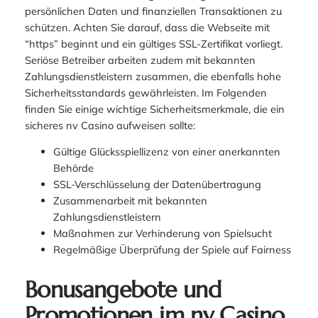
persönlichen Daten und finanziellen Transaktionen zu
schützen. Achten Sie darauf, dass die Webseite mit
“https” beginnt und ein gültiges SSL-Zertifikat vorliegt.
Seriöse Betreiber arbeiten zudem mit bekannten
Zahlungsdienstleistern zusammen, die ebenfalls hohe
Sicherheitsstandards gewährleisten. Im Folgenden
finden Sie einige wichtige Sicherheitsmerkmale, die ein
sicheres nv Casino aufweisen sollte:
Gültige Glücksspiellizenz von einer anerkannten
Behörde
SSL-Verschlüsselung der Datenübertragung
Zusammenarbeit mit bekannten
Zahlungsdienstleistern
Maßnahmen zur Verhinderung von Spielsucht
Regelmäßige Überprüfung der Spiele auf Fairness
Bonusangebote und
Promotionen im nv Casino