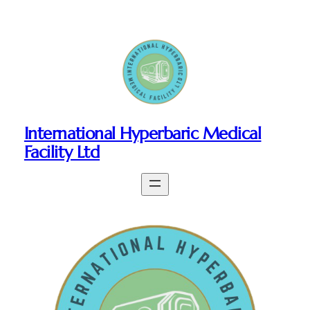
Skip
to
content
International Hyperbaric Medical
Facility Ltd