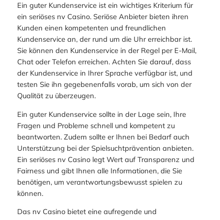
Ein guter Kundenservice ist ein wichtiges Kriterium für
ein seriöses nv Casino. Seriöse Anbieter bieten ihren
Kunden einen kompetenten und freundlichen
Kundenservice an, der rund um die Uhr erreichbar ist.
Sie können den Kundenservice in der Regel per E-Mail,
Chat oder Telefon erreichen. Achten Sie darauf, dass
der Kundenservice in Ihrer Sprache verfügbar ist, und
testen Sie ihn gegebenenfalls vorab, um sich von der
Qualität zu überzeugen.
Ein guter Kundenservice sollte in der Lage sein, Ihre
Fragen und Probleme schnell und kompetent zu
beantworten. Zudem sollte er Ihnen bei Bedarf auch
Unterstützung bei der Spielsuchtprävention anbieten.
Ein seriöses nv Casino legt Wert auf Transparenz und
Fairness und gibt Ihnen alle Informationen, die Sie
benötigen, um verantwortungsbewusst spielen zu
können.
Das nv Casino bietet eine aufregende und