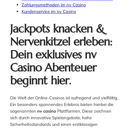
Zahlungsmethoden im nv Casino
Kundenservice im nv Casino
Jackpots knacken &
Nervenkitzel erleben:
Dein exklusives nv
Casino Abenteuer
beginnt hier.
Die Welt der Online-Casinos ist aufregend und vielfältig.
Ein besonders spannendes Erlebnis bieten hierbei die
sogenannten
nv casino
Plattformen. Diese zeichnen
sich durch innovative Spielangebote, hohe
Sicherheitsstandards und einen erstklassigen