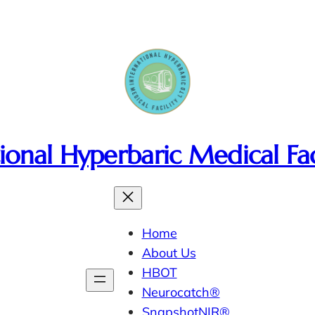
ional Hyperbaric Medical Fac
Home
About Us
HBOT
Neurocatch®
SnapshotNIR®