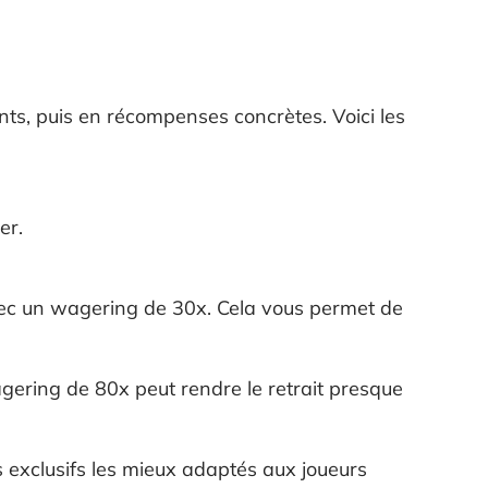
nts, puis en récompenses concrètes. Voici les
er.
avec un wagering de 30x. Cela vous permet de
agering de 80x peut rendre le retrait presque
s exclusifs les mieux adaptés aux joueurs