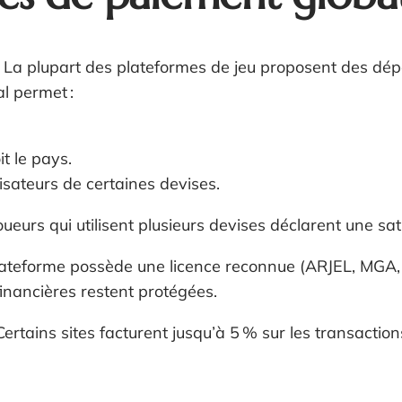
. La plupart des plateformes de jeu proposent des dépô
l permet :
t le pays.
isateurs de certaines devises.
ueurs qui utilisent plusieurs devises déclarent une sa
plateforme possède une licence reconnue (ARJEL, MGA, et
inancières restent protégées.
. Certains sites facturent jusqu’à 5 % sur les transacti