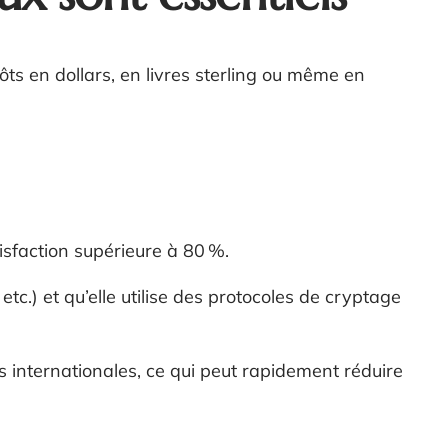
ts en dollars, en livres sterling ou même en
tisfaction supérieure à 80 %.
c.) et qu’elle utilise des protocoles de cryptage
ons internationales, ce qui peut rapidement réduire