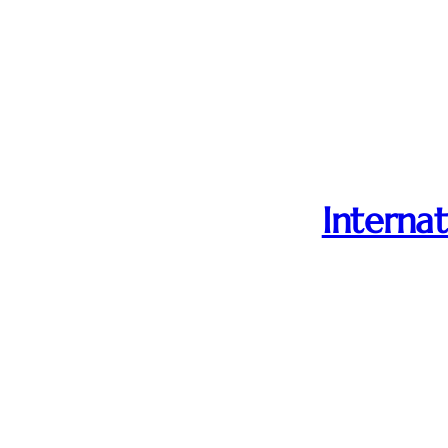
Skip
to
content
Internat