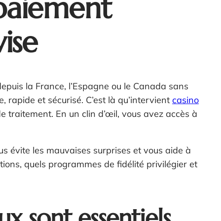
paiement
ise
 depuis la France, l’Espagne ou le Canada sans
 rapide et sécurisé. C’est là qu’intervient
casino
de traitement. En un clin d’œil, vous avez accès à
s évite les mauvaises surprises et vous aide à
tions, quels programmes de fidélité privilégier et
x sont essentiels