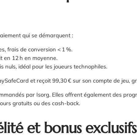
 paiement qui se démarquent :
s, frais de conversion < 1 %.
rait en 12 h en moyenne.
 nuls, idéal pour les joueurs technophiles.
ySafeCard et reçoit 99,30 € sur son compte de jeu, g
mmandés par Isorg. Elles offrent également des progr
ours gratuits ou des cash‑back.
ité et bonus exclusif