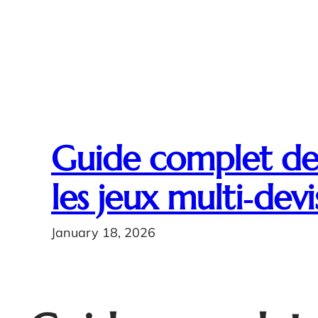
Guide complet de
les jeux multi‑devi
January 18, 2026