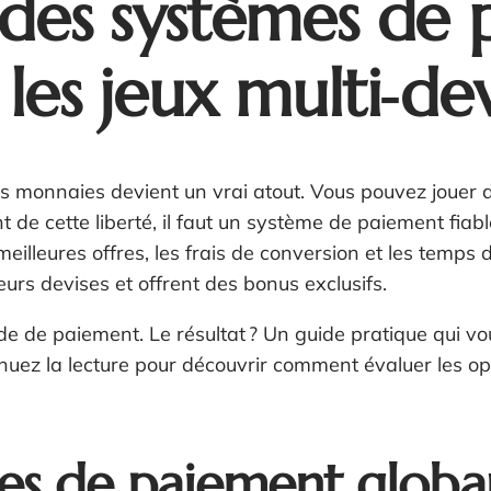
des systèmes de 
es jeux multi‑dev
es monnaies devient un vrai atout. Vous pouvez jouer
e cette liberté, il faut un système de paiement fiable,
eilleures offres, les frais de conversion et les temps 
eurs devises et offrent des bonus exclusifs.
 de paiement. Le résultat ? Un guide pratique qui vou
inuez la lecture pour découvrir comment évaluer les op
es de paiement globau