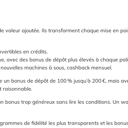
e valeur ajoutée. Ils transforment chaque mise en poi
vertibles en crédits.
ine, avec des bonus de dépôt plus élevés à chaque pali
es nouvelles machines à sous, cashback mensuel.
pose un bonus de dépôt de 100 % jusqu’à 200 €, mais 
t raisonnable.
un bonus trop généreux sans lire les conditions. Un w
ogrammes de fidélité les plus transparents et les bonu