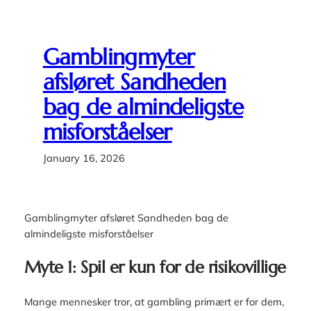
Gamblingmyter
afsløret Sandheden
bag de almindeligste
misforståelser
January 16, 2026
Gamblingmyter afsløret Sandheden bag de
almindeligste misforståelser
Myte 1: Spil er kun for de risikovillige
Mange mennesker tror, at gambling primært er for dem,