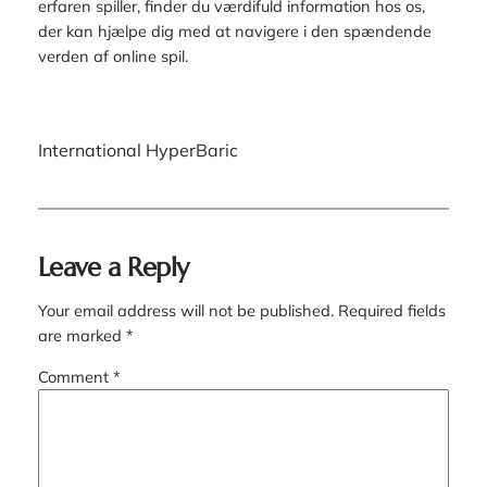
erfaren spiller, finder du værdifuld information hos os,
der kan hjælpe dig med at navigere i den spændende
verden af online spil.
International HyperBaric
Leave a Reply
Your email address will not be published.
Required fields
are marked
*
Comment
*