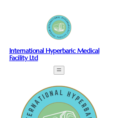
Skip
to
content
International Hyperbaric Medical
Facility Ltd