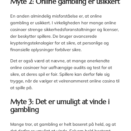
Myte 2: Online gambling er usikkert
En anden almindelig misforståelse er, at online
gambling er usikkert. I virkeligheden har mange online
casinoer strenge sikkerhedsforanstaltninger og licenser,
der beskytter spillere. De bruger avancerede
krypteringsteknologier for at sikre, at personlige og
finansielle oplysninger forbliver sikre.
Det er også værd at nævne, at mange anerkendte
online casinoer har uafhængige audits og test for at
sikre, at deres spil er fair. Spillere kan derfor føle sig
trygge, når de vælger et velrenommeret online casino til
at spille på.
Myte 3: Det er umuligt at vinde i
gambling
Mange tror, at gambling er helt baseret på held, og at
det derfor er umuligt at vinde. Selvom held bestemt