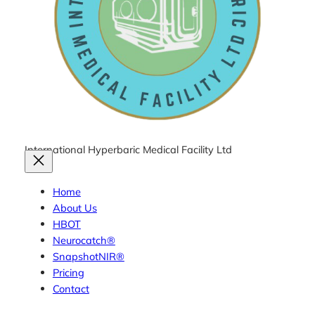
International Hyperbaric Medical Facility Ltd
Home
About Us
HBOT
Neurocatch®
SnapshotNIR®
Pricing
Contact