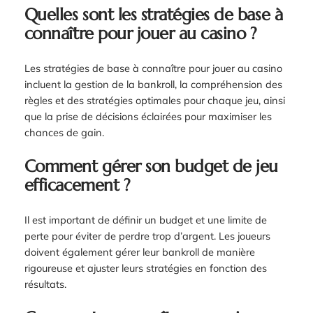
Quelles sont les stratégies de base à
connaître pour jouer au casino ?
Les stratégies de base à connaître pour jouer au casino
incluent la gestion de la bankroll, la compréhension des
règles et des stratégies optimales pour chaque jeu, ainsi
que la prise de décisions éclairées pour maximiser les
chances de gain.
Comment gérer son budget de jeu
efficacement ?
Il est important de définir un budget et une limite de
perte pour éviter de perdre trop d’argent. Les joueurs
doivent également gérer leur bankroll de manière
rigoureuse et ajuster leurs stratégies en fonction des
résultats.