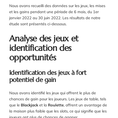
Nous avons recueilli des données sur les jeux, les mises
et les gains pendant une période de 6 mois, du 1er
janvier 2022 au 30 juin 2022. Les résultats de notre
étude sont présentés ci-dessous.
Analyse des jeux et
identification des
opportunités
Identification des jeux à fort
potentiel de gain
Nous avons identifié les jeux qui offrent le plus de
chances de gain pour les joueurs. Les jeux de table, tels
que le
Blackjack
et la
Roulette
, offrent un avantage de
la maison plus faible que les slots, ce qui signifie que les
joueurs ont plus de chances de gagner.