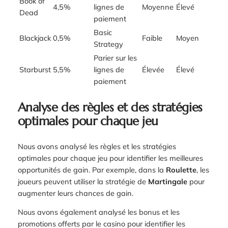
Book of
4,5%
lignes de
Moyenne
Élevé
Dead
paiement
Basic
Blackjack
0,5%
Faible
Moyen
Strategy
Parier sur les
Starburst
5,5%
lignes de
Élevée
Élevé
paiement
Analyse des règles et des stratégies
optimales pour chaque jeu
Nous avons analysé les règles et les stratégies
optimales pour chaque jeu pour identifier les meilleures
opportunités de gain. Par exemple, dans la
Roulette
, les
joueurs peuvent utiliser la stratégie de
Martingale
pour
augmenter leurs chances de gain.
Nous avons également analysé les bonus et les
promotions offerts par le casino pour identifier les