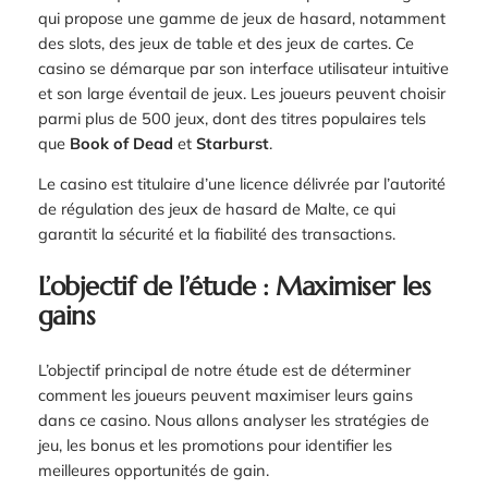
qui propose une gamme de jeux de hasard, notamment
des slots, des jeux de table et des jeux de cartes. Ce
casino se démarque par son interface utilisateur intuitive
et son large éventail de jeux. Les joueurs peuvent choisir
parmi plus de 500 jeux, dont des titres populaires tels
que
Book of Dead
et
Starburst
.
Le casino est titulaire d’une licence délivrée par l’autorité
de régulation des jeux de hasard de Malte, ce qui
garantit la sécurité et la fiabilité des transactions.
L’objectif de l’étude : Maximiser les
gains
L’objectif principal de notre étude est de déterminer
comment les joueurs peuvent maximiser leurs gains
dans ce casino. Nous allons analyser les stratégies de
jeu, les bonus et les promotions pour identifier les
meilleures opportunités de gain.