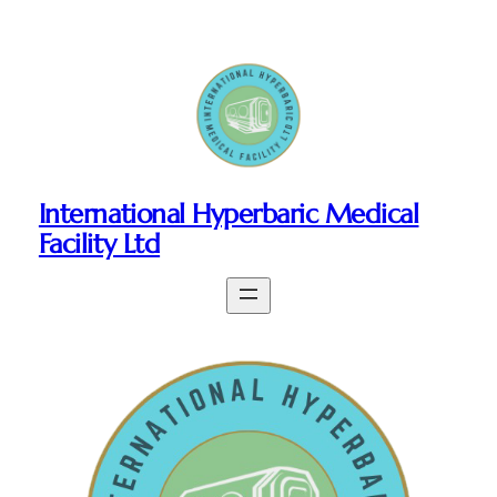
Skip
to
content
International Hyperbaric Medical
Facility Ltd