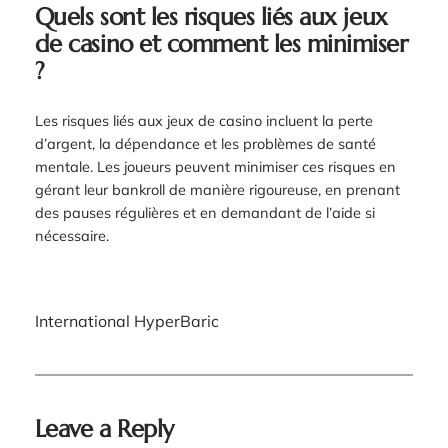
Quels sont les risques liés aux jeux
de casino et comment les minimiser
?
Les risques liés aux jeux de casino incluent la perte
d’argent, la dépendance et les problèmes de santé
mentale. Les joueurs peuvent minimiser ces risques en
gérant leur bankroll de manière rigoureuse, en prenant
des pauses régulières et en demandant de l’aide si
nécessaire.
International HyperBaric
Leave a Reply