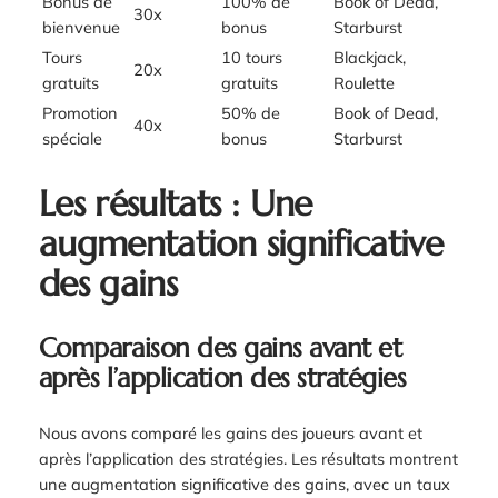
Bonus de
100% de
Book of Dead,
30x
bienvenue
bonus
Starburst
Tours
10 tours
Blackjack,
20x
gratuits
gratuits
Roulette
Promotion
50% de
Book of Dead,
40x
spéciale
bonus
Starburst
Les résultats : Une
augmentation significative
des gains
Comparaison des gains avant et
après l’application des stratégies
Nous avons comparé les gains des joueurs avant et
après l’application des stratégies. Les résultats montrent
une augmentation significative des gains, avec un taux