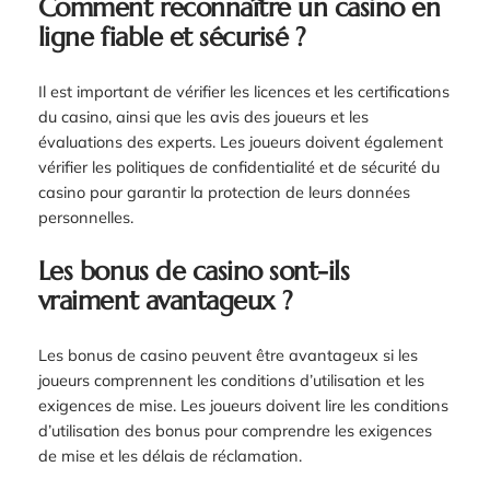
Comment reconnaître un casino en
ligne fiable et sécurisé ?
Il est important de vérifier les licences et les certifications
du casino, ainsi que les avis des joueurs et les
évaluations des experts. Les joueurs doivent également
vérifier les politiques de confidentialité et de sécurité du
casino pour garantir la protection de leurs données
personnelles.
Les bonus de casino sont-ils
vraiment avantageux ?
Les bonus de casino peuvent être avantageux si les
joueurs comprennent les conditions d’utilisation et les
exigences de mise. Les joueurs doivent lire les conditions
d’utilisation des bonus pour comprendre les exigences
de mise et les délais de réclamation.