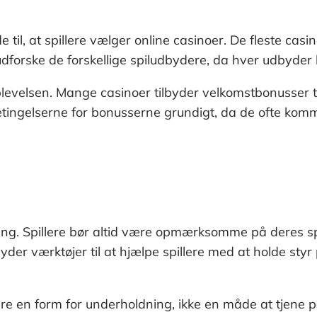
til, at spillere vælger online casinoer. De fleste casin
 udforske de forskellige spiludbydere, da hver udbyder h
levelsen. Mange casinoer tilbyder velkomstbonusser til
e betingelserne for bonusserne grundigt, da de ofte kom
bling. Spillere bør altid være opmærksomme på deres s
byder værktøjer til at hjælpe spillere med at holde st
være en form for underholdning, ikke en måde at tjene