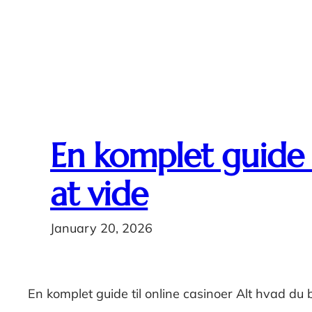
En komplet guide 
at vide
January 20, 2026
En komplet guide til online casinoer Alt hvad du 