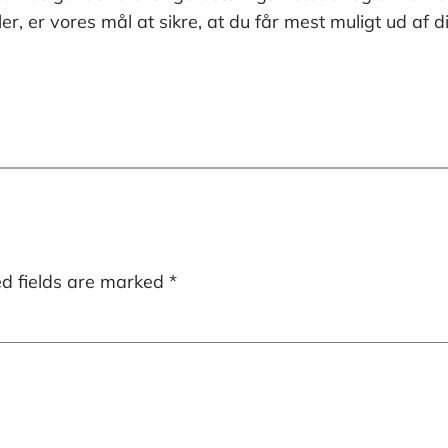
er, er vores mål at sikre, at du får mest muligt ud af 
ed fields are marked
*