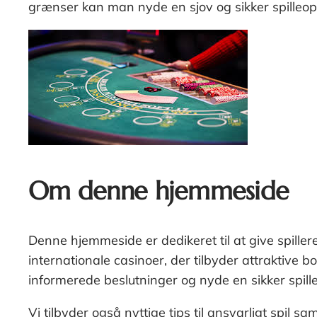
grænser kan man nyde en sjov og sikker spilleopl
Om denne hjemmeside
Denne hjemmeside er dedikeret til at give spille
internationale casinoer, der tilbyder attraktive b
informerede beslutninger og nyde en sikker spill
Vi tilbyder også nyttige tips til ansvarligt spil 