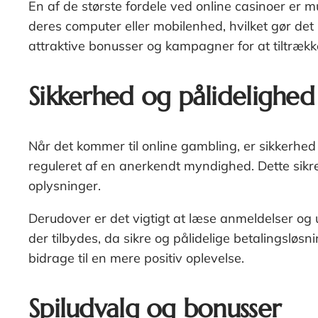
En af de største fordele ved online casinoer er mu
deres computer eller mobilenhed, hvilket gør det 
attraktive bonusser og kampagner for at tiltrække
Sikkerhed og pålidelighed
Når det kommer til online gambling, er sikkerhed 
reguleret af en anerkendt myndighed. Dette sikrer
oplysninger.
Derudover er det vigtigt at læse anmeldelser 
der tilbydes, da sikre og pålidelige betalingsløs
bidrage til en mere positiv oplevelse.
Spiludvalg og bonusser