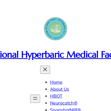
ional Hyperbaric Medical Fac
Home
About Us
HBOT
Neurocatch®
SnapshotNIR®