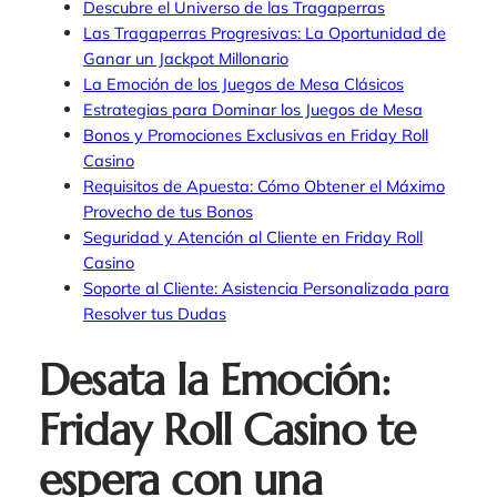
Descubre el Universo de las Tragaperras
Las Tragaperras Progresivas: La Oportunidad de
Ganar un Jackpot Millonario
La Emoción de los Juegos de Mesa Clásicos
Estrategias para Dominar los Juegos de Mesa
Bonos y Promociones Exclusivas en Friday Roll
Casino
Requisitos de Apuesta: Cómo Obtener el Máximo
Provecho de tus Bonos
Seguridad y Atención al Cliente en Friday Roll
Casino
Soporte al Cliente: Asistencia Personalizada para
Resolver tus Dudas
Desata la Emoción:
Friday Roll Casino te
espera con una