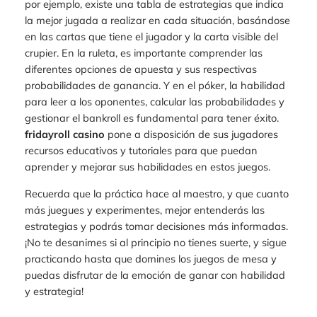
por ejemplo, existe una tabla de estrategias que indica
la mejor jugada a realizar en cada situación, basándose
en las cartas que tiene el jugador y la carta visible del
crupier. En la ruleta, es importante comprender las
diferentes opciones de apuesta y sus respectivas
probabilidades de ganancia. Y en el póker, la habilidad
para leer a los oponentes, calcular las probabilidades y
gestionar el bankroll es fundamental para tener éxito.
fridayroll casino
pone a disposición de sus jugadores
recursos educativos y tutoriales para que puedan
aprender y mejorar sus habilidades en estos juegos.
Recuerda que la práctica hace al maestro, y que cuanto
más juegues y experimentes, mejor entenderás las
estrategias y podrás tomar decisiones más informadas.
¡No te desanimes si al principio no tienes suerte, y sigue
practicando hasta que domines los juegos de mesa y
puedas disfrutar de la emoción de ganar con habilidad
y estrategia!