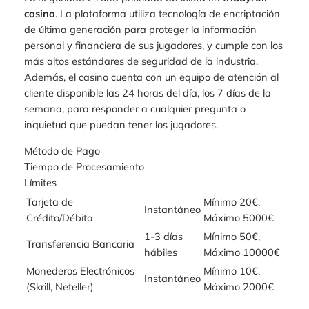
casino
. La plataforma utiliza tecnología de encriptación
de última generación para proteger la información
personal y financiera de sus jugadores, y cumple con los
más altos estándares de seguridad de la industria.
Además, el casino cuenta con un equipo de atención al
cliente disponible las 24 horas del día, los 7 días de la
semana, para responder a cualquier pregunta o
inquietud que puedan tener los jugadores.
Método de Pago
Tiempo de Procesamiento
Límites
Tarjeta de
Mínimo 20€,
Instantáneo
Crédito/Débito
Máximo 5000€
1-3 días
Mínimo 50€,
Transferencia Bancaria
hábiles
Máximo 10000€
Monederos Electrónicos
Mínimo 10€,
Instantáneo
(Skrill, Neteller)
Máximo 2000€