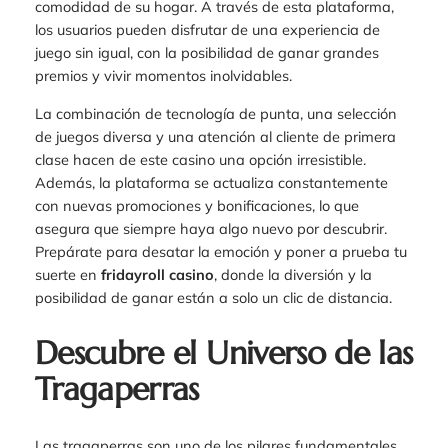
comodidad de su hogar. A través de esta plataforma,
los usuarios pueden disfrutar de una experiencia de
juego sin igual, con la posibilidad de ganar grandes
premios y vivir momentos inolvidables.
La combinación de tecnología de punta, una selección
de juegos diversa y una atención al cliente de primera
clase hacen de este casino una opción irresistible.
Además, la plataforma se actualiza constantemente
con nuevas promociones y bonificaciones, lo que
asegura que siempre haya algo nuevo por descubrir.
Prepárate para desatar la emoción y poner a prueba tu
suerte en
fridayroll casino
, donde la diversión y la
posibilidad de ganar están a solo un clic de distancia.
Descubre el Universo de las
Tragaperras
Las tragaperras son uno de los pilares fundamentales