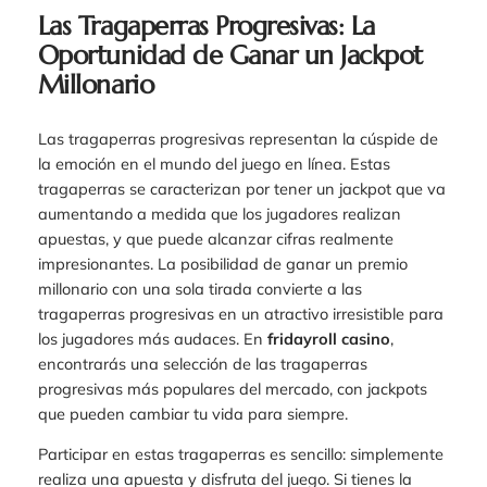
Las Tragaperras Progresivas: La
Oportunidad de Ganar un Jackpot
Millonario
Las tragaperras progresivas representan la cúspide de
la emoción en el mundo del juego en línea. Estas
tragaperras se caracterizan por tener un jackpot que va
aumentando a medida que los jugadores realizan
apuestas, y que puede alcanzar cifras realmente
impresionantes. La posibilidad de ganar un premio
millonario con una sola tirada convierte a las
tragaperras progresivas en un atractivo irresistible para
los jugadores más audaces. En
fridayroll casino
,
encontrarás una selección de las tragaperras
progresivas más populares del mercado, con jackpots
que pueden cambiar tu vida para siempre.
Participar en estas tragaperras es sencillo: simplemente
realiza una apuesta y disfruta del juego. Si tienes la