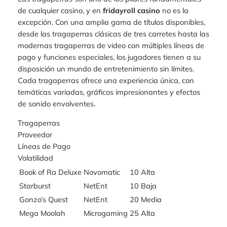
de cualquier casino, y en
fridayroll casino
no es la
excepción. Con una amplia gama de títulos disponibles,
desde las tragaperras clásicas de tres carretes hasta las
modernas tragaperras de video con múltiples líneas de
pago y funciones especiales, los jugadores tienen a su
disposición un mundo de entretenimiento sin límites.
Cada tragaperras ofrece una experiencia única, con
temáticas variadas, gráficos impresionantes y efectos
de sonido envolventes.
Tragaperras
Proveedor
Líneas de Pago
Volatilidad
Book of Ra Deluxe
Novomatic
10
Alta
Starburst
NetEnt
10
Baja
Gonzo’s Quest
NetEnt
20
Media
Mega Moolah
Microgaming
25
Alta