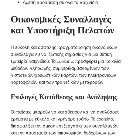
Άμεση πρόσβαση σε όλα τα παιχνίδια
Οικονομικές Συναλλαγές
και Υποστήριξη Πελατών
Η εύκολη και ασφαλής πραγματοποίηση οικονομικών
συναλλαγών είναι ζωτικής σημασίας για μια θετική
εμπειρία παιχνιδιού. Το coolzino, προσφέρει μια ποικιλία
μεθόδων πληρωμής, συμπεριλαμβανομένων των
πιστωτικών/χρεωστικών καρτών, των ηλεκτρονικών
πορτοφολιών και των τραπεζικών μεταφορών.
Επιλογές Κατάθεσης και Ανάληψης
Οι παίκτες μπορούν να καταθέσουν και να αναλύσουν
χρήματα με εύκολο και γρήγορο τρόπο. Το coolzino,
διασφαλίζει την άμεση επεξεργασία των συναλλαγών
και την προστασία των οικονομικών δεδομένων των