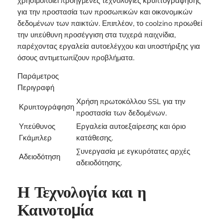
χρησιμοποιεί προηγμένες τεχνολογίες κρυπτογράφησης
για την προστασία των προσωπικών και οικονομικών
δεδομένων των παικτών. Επιπλέον, το coolzino προωθεί
την υπεύθυνη προσέγγιση στα τυχερά παιχνίδια,
παρέχοντας εργαλεία αυτοελέγχου και υποστήριξης για
όσους αντιμετωπίζουν προβλήματα.
Παράμετρος
Περιγραφή
Χρήση πρωτοκόλλου SSL για την
Κρυπτογράφηση
προστασία των δεδομένων.
Υπεύθυνος
Εργαλεία αυτοεξαίρεσης και όριο
Γκάμπλερ
κατάθεσης.
Συνεργασία με εγκυρότατες αρχές
Αδειοδότηση
αδειοδότησης.
Η Τεχνολογία και η
Καινοτομία