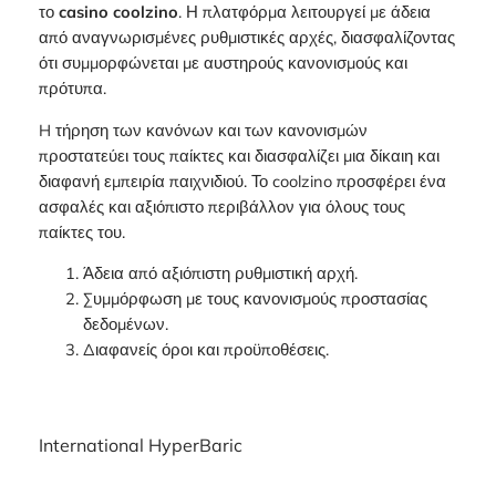
το
casino coolzino
. Η πλατφόρμα λειτουργεί με άδεια
από αναγνωρισμένες ρυθμιστικές αρχές, διασφαλίζοντας
ότι συμμορφώνεται με αυστηρούς κανονισμούς και
πρότυπα.
H τήρηση των κανόνων και των κανονισμών
προστατεύει τους παίκτες και διασφαλίζει μια δίκαιη και
διαφανή εμπειρία παιχνιδιού. Το coolzino προσφέρει ένα
ασφαλές και αξιόπιστο περιβάλλον για όλους τους
παίκτες του.
Άδεια από αξιόπιστη ρυθμιστική αρχή.
Συμμόρφωση με τους κανονισμούς προστασίας
δεδομένων.
Διαφανείς όροι και προϋποθέσεις.
International HyperBaric