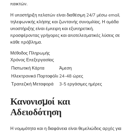
παικτών.
Η υποστήριξη πελατών είναι διαθέσιμη 24/7 μέσω email,
τηλεφωνικής κλήσης και ζωντανής συνομιλίας. Η ομάδα
υποστήριξης είναι έμπειρη και εξυπηρετική,
προσφέροντας γρήγορες και αποτελεσματικές λύσεις σε
κάθε πρόβλημα.
Μέθοδος Πληρωμής
Χρόνος Επεξεργασίας
Πιστωτική Κάρτα
Άμεση
Ηλεκτρονικό Πορτοφόλι
24-48 ώρες
Τραπεζική Μεταφορά
3-5 εργάσιμες ημέρες
Κανονισμοί και
Αδειοδότηση
Η νομιμότητα και η διαφάνεια είναι θεμελιώδεις αρχές για