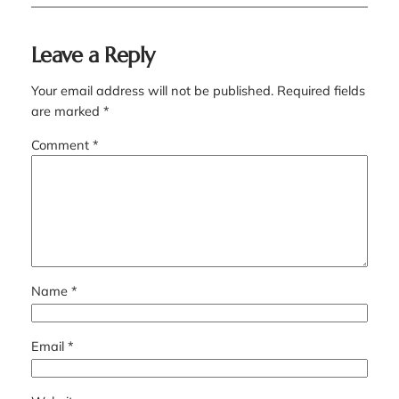
Leave a Reply
Your email address will not be published.
Required fields
are marked
*
Comment
*
Name
*
Email
*