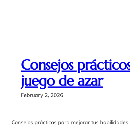
Consejos prácticos
juego de azar
February 2, 2026
Consejos prácticos para mejorar tus habilidades 