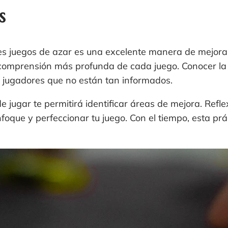
s
tes juegos de azar es una excelente manera de mejorar 
 comprensión más profunda de cada juego. Conocer la h
s jugadores que no están tan informados.
 jugar te permitirá identificar áreas de mejora. Refl
oque y perfeccionar tu juego. Con el tiempo, esta pr