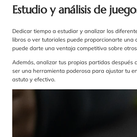
Estudio y análisis de juego
Dedicar tiempo a estudiar y analizar los diferen
libros o ver tutoriales puede proporcionarte una
puede darte una ventaja competitiva sobre otro
Además, analizar tus propias partidas después de
ser una herramienta poderosa para ajustar tu enf
astuto y efectivo.