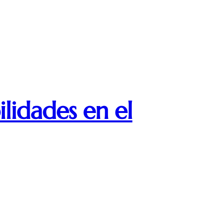
lidades en el