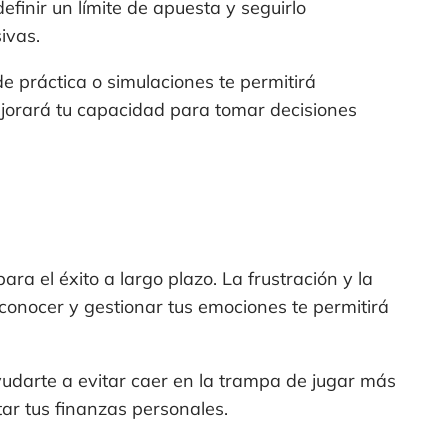
finir un límite de apuesta y seguirlo
ivas.
de práctica o simulaciones te permitirá
mejorará tu capacidad para tomar decisiones
ra el éxito a largo plazo. La frustración y la
conocer y gestionar tus emociones te permitirá
ayudarte a evitar caer en la trampa de jugar más
tar tus finanzas personales.