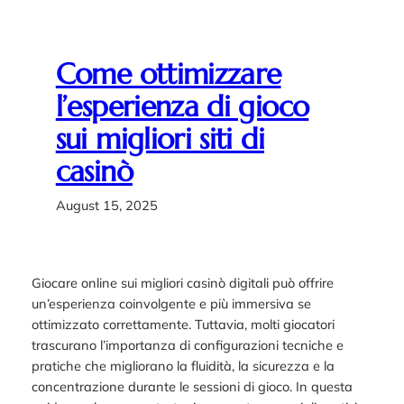
Come ottimizzare
l’esperienza di gioco
sui migliori siti di
casinò
August 15, 2025
Giocare online sui migliori casinò digitali può offrire
un’esperienza coinvolgente e più immersiva se
ottimizzato correttamente. Tuttavia, molti giocatori
trascurano l’importanza di configurazioni tecniche e
pratiche che migliorano la fluidità, la sicurezza e la
concentrazione durante le sessioni di gioco. In questa