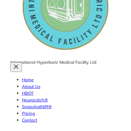
International Hyperbaric Medical Facility Ltd
Home
About Us
HBOT
Neurocatch®
SnapshotNIR®
Pricing
Contact