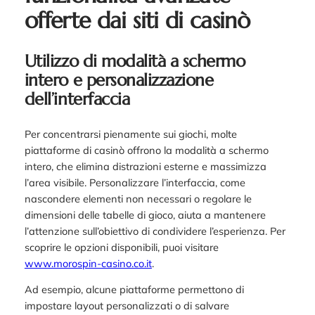
offerte dai siti di casinò
Utilizzo di modalità a schermo
intero e personalizzazione
dell’interfaccia
Per concentrarsi pienamente sui giochi, molte
piattaforme di casinò offrono la modalità a schermo
intero, che elimina distrazioni esterne e massimizza
l’area visibile. Personalizzare l’interfaccia, come
nascondere elementi non necessari o regolare le
dimensioni delle tabelle di gioco, aiuta a mantenere
l’attenzione sull’obiettivo di condividere l’esperienza. Per
scoprire le opzioni disponibili, puoi visitare
www.morospin-casino.co.it
.
Ad esempio, alcune piattaforme permettono di
impostare layout personalizzati o di salvare