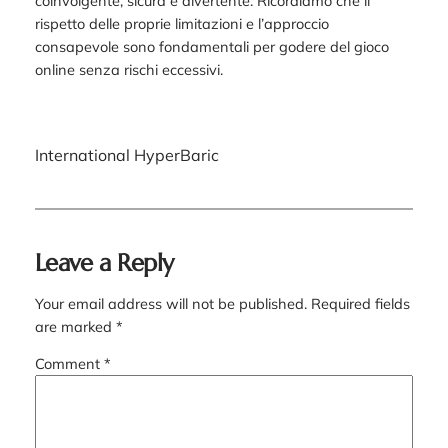
coinvolgente, sicura e divertente. Ricordiamo che il
rispetto delle proprie limitazioni e l’approccio
consapevole sono fondamentali per godere del gioco
online senza rischi eccessivi.
International HyperBaric
Leave a Reply
Your email address will not be published.
Required fields
are marked
*
Comment
*