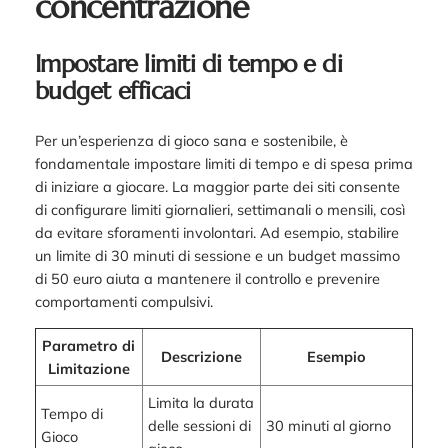
concentrazione
Impostare limiti di tempo e di
budget efficaci
Per un’esperienza di gioco sana e sostenibile, è
fondamentale impostare limiti di tempo e di spesa prima
di iniziare a giocare. La maggior parte dei siti consente
di configurare limiti giornalieri, settimanali o mensili, così
da evitare sforamenti involontari. Ad esempio, stabilire
un limite di 30 minuti di sessione e un budget massimo
di 50 euro aiuta a mantenere il controllo e prevenire
comportamenti compulsivi.
Parametro di
Descrizione
Esempio
Limitazione
Limita la durata
Tempo di
delle sessioni di
30 minuti al giorno
Gioco