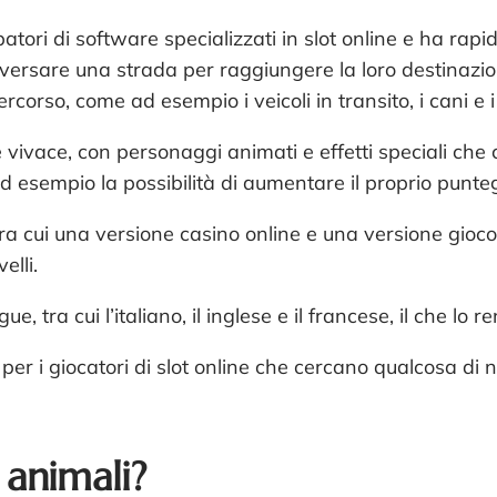
tori di software specializzati in slot online e ha rapi
aversare una strada per raggiungere la loro destinazione
corso, come ad esempio i veicoli in transito, i cani e i 
 e vivace, con personaggi animati e effetti speciali ch
d esempio la possibilità di aumentare il proprio punte
i, tra cui una versione casino online e una versione gioc
elli.
ingue, tra cui l’italiano, il inglese e il francese, il che 
nte per i giocatori di slot online che cercano qualcosa d
 animali?