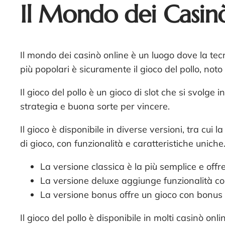
Il Mondo dei Casin
Il mondo dei casinò online è un luogo dove la tecn
più popolari è sicuramente il gioco del pollo, n
Il gioco del pollo è un gioco di slot che si svolge 
strategia e buona sorte per vincere.
Il gioco è disponibile in diverse versioni, tra cui
di gioco, con funzionalità e caratteristiche uniche
La versione classica è la più semplice e offr
La versione deluxe aggiunge funzionalità co
La versione bonus offre un gioco con bonus 
Il gioco del pollo è disponibile in molti casinò onl