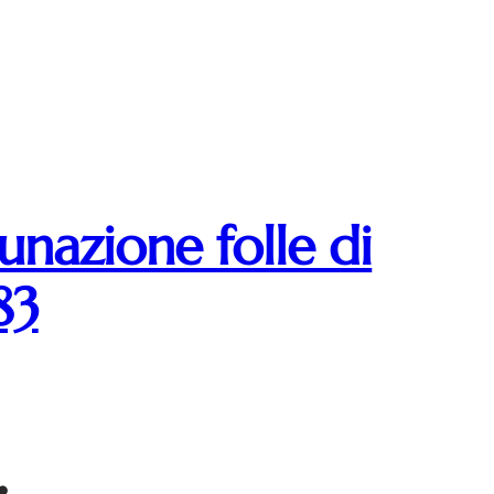
unazione folle di
83