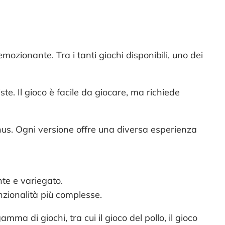
mozionante. Tra i tanti giochi disponibili, uno dei
ste. Il gioco è facile da giocare, ma richiede
bonus. Ogni versione offre una diversa esperienza
te e variegato.
nzionalità più complesse.
mma di giochi, tra cui il gioco del pollo, il gioco