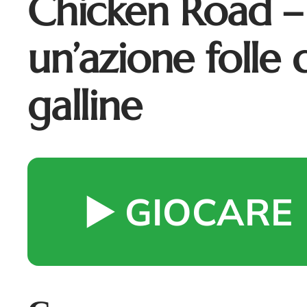
Chicken Road – 
un’azione folle 
galline
▶️ GIOCARE