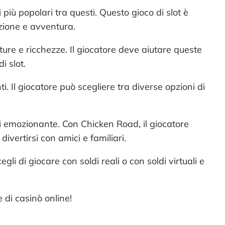
 più popolari tra questi. Questo gioco di slot è
zione e avventura.
ture e ricchezze. Il giocatore deve aiutare queste
i slot.
. Il giocatore può scegliere tra diverse opzioni di
 di emozionante. Con Chicken Road, il giocatore
vertirsi con amici e familiari.
gli di giocare con soldi reali o con soldi virtuali e
 di casinò online!