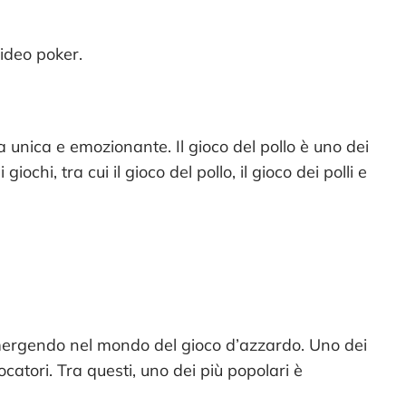
video poker.
a unica e emozionante. Il gioco del pollo è uno dei
hi, tra cui il gioco del pollo, il gioco dei polli e
emergendo nel mondo del gioco d’azzardo. Uno dei
catori. Tra questi, uno dei più popolari è