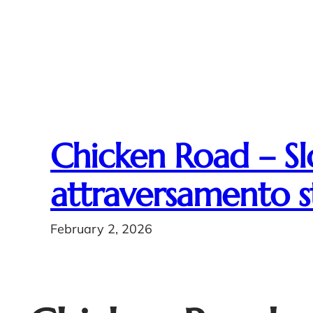
Chicken Road – Slo
attraversamento st
February 2, 2026