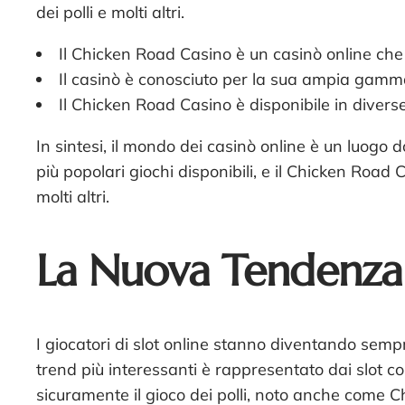
dei polli e molti altri.
Il Chicken Road Casino è un casinò online che 
Il casinò è conosciuto per la sua ampia gamma d
Il Chicken Road Casino è disponibile in diverse li
In sintesi, il mondo dei casinò online è un luogo 
più popolari giochi disponibili, e il Chicken Road C
molti altri.
La Nuova Tendenza: 
I giocatori di slot online stanno diventando se
trend più interessanti è rappresentato dai slot co
sicuramente il gioco dei polli, noto anche come