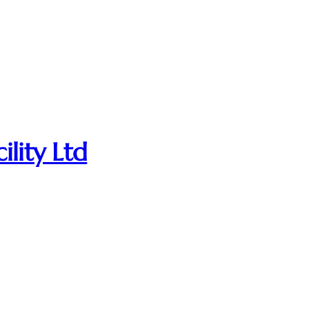
ility Ltd