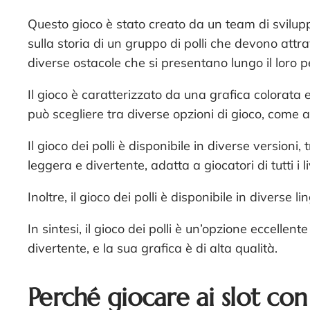
Questo gioco è stato creato da un team di sviluppa
sulla storia di un gruppo di polli che devono attr
diverse ostacole che si presentano lungo il loro per
Il gioco è caratterizzato da una grafica colorata
può scegliere tra diverse opzioni di gioco, come a
Il gioco dei polli è disponibile in diverse version
leggera e divertente, adatta a giocatori di tutti i liv
Inoltre, il gioco dei polli è disponibile in diverse l
In sintesi, il gioco dei polli è un’opzione eccelle
divertente, e la sua grafica è di alta qualità.
Perché giocare ai slot con