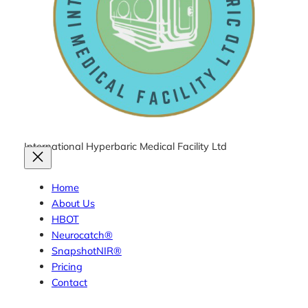
International Hyperbaric Medical Facility Ltd
Home
About Us
HBOT
Neurocatch®
SnapshotNIR®
Pricing
Contact