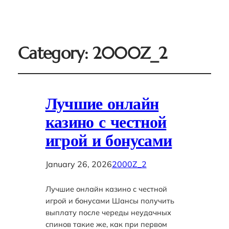
Category:
2000Z_2
Лучшие онлайн
казино с честной
игрой и бонусами
January 26, 2026
2000Z_2
Лучшие онлайн казино с честной
игрой и бонусами Шансы получить
выплату после череды неудачных
спинов такие же, как при первом