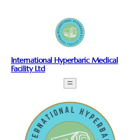
International Hyperbaric Medical
Facility Ltd