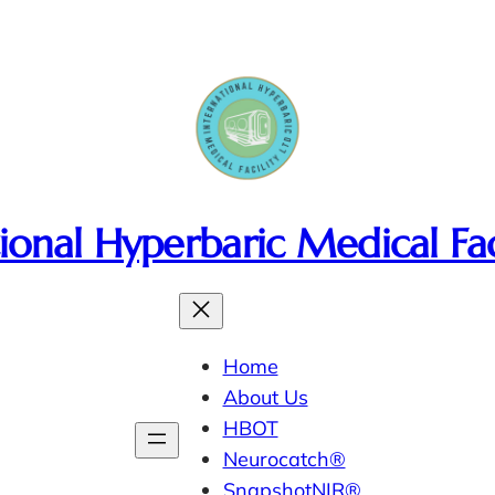
ional Hyperbaric Medical Fac
Home
About Us
HBOT
Neurocatch®
SnapshotNIR®