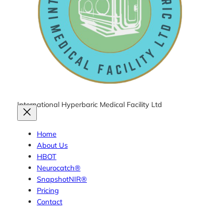
International Hyperbaric Medical Facility Ltd
Home
About Us
HBOT
Neurocatch®
SnapshotNIR®
Pricing
Contact