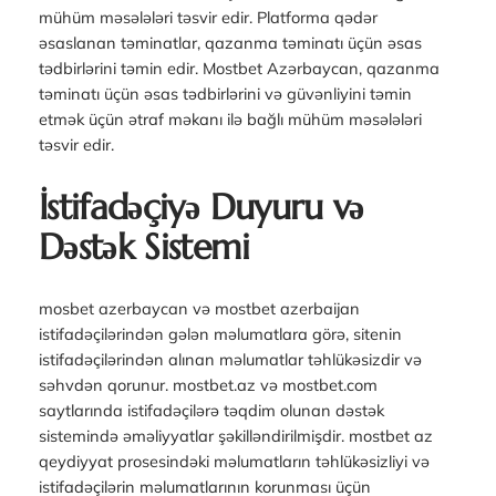
mühüm məsələləri təsvir edir. Platforma qədər
əsaslanan təminatlar, qazanma təminatı üçün əsas
tədbirlərini təmin edir. Mostbet Azərbaycan, qazanma
təminatı üçün əsas tədbirlərini və güvənliyini təmin
etmək üçün ətraf məkanı ilə bağlı mühüm məsələləri
təsvir edir.
İstifadəçiyə Duyuru və
Dəstək Sistemi
mosbet azerbaycan və mostbet azerbaijan
istifadəçilərindən gələn məlumatlara görə, sitenin
istifadəçilərindən alınan məlumatlar təhlükəsizdir və
səhvdən qorunur. mostbet.az və mostbet.com
saytlarında istifadəçilərə təqdim olunan dəstək
sistemində əməliyyatlar şəkilləndirilmişdir. mostbet az
qeydiyyat prosesindəki məlumatların təhlükəsizliyi və
istifadəçilərin məlumatlarının korunması üçün