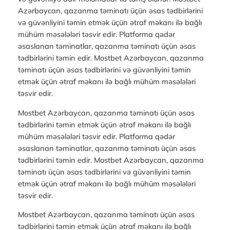
Azərbaycan, qazanma təminatı üçün əsas tədbirlərini
və güvənliyini təmin etmək üçün ətraf məkanı ilə bağlı
mühüm məsələləri təsvir edir. Platforma qədər
əsaslanan təminatlar, qazanma təminatı üçün əsas
tədbirlərini təmin edir. Mostbet Azərbaycan, qazanma
təminatı üçün əsas tədbirlərini və güvənliyini təmin
etmək üçün ətraf məkanı ilə bağlı mühüm məsələləri
təsvir edir.
Mostbet Azərbaycan, qazanma təminatı üçün əsas
tədbirlərini təmin etmək üçün ətraf məkanı ilə bağlı
mühüm məsələləri təsvir edir. Platforma qədər
əsaslanan təminatlar, qazanma təminatı üçün əsas
tədbirlərini təmin edir. Mostbet Azərbaycan, qazanma
təminatı üçün əsas tədbirlərini və güvənliyini təmin
etmək üçün ətraf məkanı ilə bağlı mühüm məsələləri
təsvir edir.
Mostbet Azərbaycan, qazanma təminatı üçün əsas
tədbirlərini təmin etmək üçün ətraf məkanı ilə bağlı