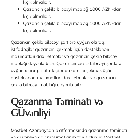
kiçik olmalıdır.
Qazancın çekilə biləcəyi məbləğ 1000 AZN-dan
kiçik olmalıdır.
Qazancın çekilə biləcəyi məbləğ 1000 AZN-dan
kiçik olmalıdır.
Qazancın çekilə biləcəyi şərtlərə uyğun olaraq,
istifadəçilər qazancını çekmək üçün dəstəklənən
məlumatları daxil etmələr və qazancın çekilə biləcəyi
məbləği dəyərilə bilər. Qazancın çekilə biləcəyi şərtlərə
uyğun olaraq, istifadəçilər qazancını çekmək üçün
dəstəklənən məlumatları daxil etmələr və qazancın
çekilə biləcəyi məbləği dəyərilə bilər.
Qazanma Təminatı və
GÜvənliyi
Mostbet Azərbaycan platformasında qazanma təminatı
və güvənliyə dair məlumatlar ilə tanış olunur. Mostbet