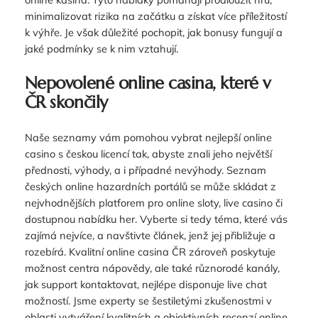
minimalizovat rizika na začátku a získat více příležitostí
k výhře. Je však důležité pochopit, jak bonusy fungují a
jaké podmínky se k nim vztahují.
Nepovolené online casina, které v
ČR skončily
Naše seznamy vám pomohou vybrat nejlepší online
casino s českou licencí tak, abyste znali jeho největší
přednosti, výhody, a i případné nevýhody. Seznam
českých online hazardních portálů se může skládat z
nejvhodnějších platforem pro online sloty, live casino či
dostupnou nabídku her. Vyberte si tedy téma, které vás
zajímá nejvíce, a navštivte článek, jenž jej přibližuje a
rozebírá. Kvalitní online casina ČR zároveň poskytuje
možnost centra nápovědy, ale také různorodé kanály,
jak support kontaktovat, nejlépe disponuje live chat
možností. Jsme experty se šestiletými zkušenostmi v
oblasti vytváření kvalitních a objektivních recenzí online