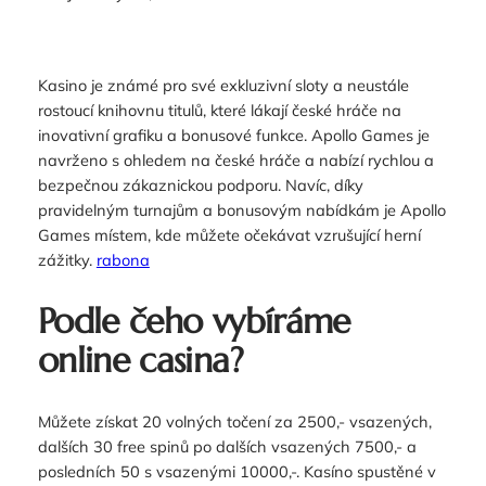
Kasino je známé pro své exkluzivní sloty a neustále
rostoucí knihovnu titulů, které lákají české hráče na
inovativní grafiku a bonusové funkce. Apollo Games je
navrženo s ohledem na české hráče a nabízí rychlou a
bezpečnou zákaznickou podporu. Navíc, díky
pravidelným turnajům a bonusovým nabídkám je Apollo
Games místem, kde můžete očekávat vzrušující herní
zážitky.
rabona
Podle čeho vybíráme
online casina?
Můžete získat 20 volných točení za 2500,- vsazených,
dalších 30 free spinů po dalších vsazených 7500,- a
posledních 50 s vsazenými 10000,-. Kasíno spustěné v