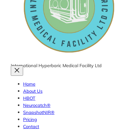
International Hyperbaric Medical Facility Ltd
Home
About Us
HBOT
Neurocatch®
SnapshotNIR®
Pricing
Contact