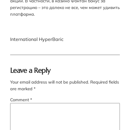
акций. В частности, в казино Фонтан бонус за
регистрацию – это далеко не все, чем может удивить
платформа.
International HyperBaric
Leave a Reply
Your email address will not be published.
Required fields
are marked
*
Comment
*