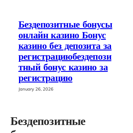
Бездепозитные бонусы
онлайн казино Бонус
казино без депозита за
регистрациюбездепози
тный бонус казино за
регистрацию
January 26, 2026
Бездепозитные